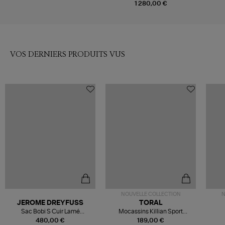
1 280,00 €
VOS DERNIERS PRODUITS VUS
NOUVELLE COLLECTION
N
JEROME DREYFUSS
TORAL
Sac Bobi S Cuir Lamé
Mocassins Killian Sport
Champagne
Mousse
480,00 €
189,00 €