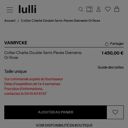
Aller au contenu principal
Accueil
Collier Charlie Double Semi-Pavée Diamants Or Rose
VANRYCKE
Partager
Collier
Collier Charlie Double Semi-Pavée Diamants
1 450,00 €
Charlie
Or Rose
Double
Semi-
Guide des tailles
Pavée
Taille
unique
Diamants
Or
Sur commande auprès du fournisseur
Rose
Délai d'expédition de 1 à 4 semaines
Pour plus d'informations,
contactez le 04 91 44 61 67
AJOUTER AU PANIER
VOIR DISPONIBILITÉ EN BOUTIQUE