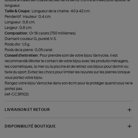
double anneau semi pavé de diamants sertis. Contre anneau pour ajuster la
longueur.
Taille & Coupe :
Longueur de la chaîne : 40 à 42 cm.
Pendentif : Hauteur : 0,4 cm.
Longueur : 0,6 cm.
Largeur : 0,6 cm.
Composition :
Or 18 carats (750 millièmes).
Diamant couleur G, pureté V-S.
Poids d'or : 1,5 g.
Poids de la pierre : 0,05 carat.
Conseil d'entretien :
Pour prendre soin de votre bijou Vanrycke, il est
recommandé d'éviter le contact de votre bijou avec les produits ménagers,
les cosmétiques, la mer ou la piscine et de retirez vos bijoux pour dormir ou
faire du sport. Evitez les chocs pour limiter les rayures sur les pierres lorsque
vous portez votre bijou.
Rangez votre bijou Vanrycke dans son écrin pour le protéger quand vous ne le
portez pas.
(ref-CC3R102)
LIVRAISON ET RETOUR
DISPONIBILITÉ BOUTIQUE