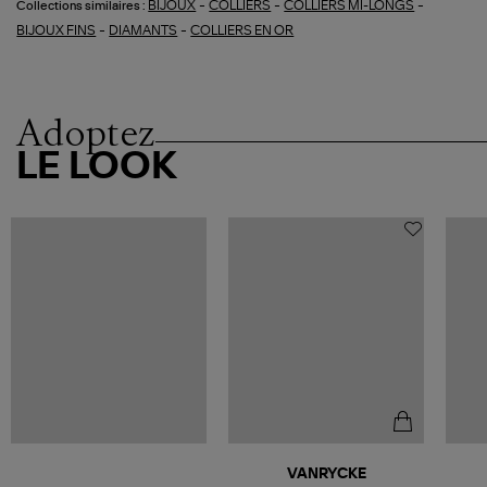
-
-
-
BIJOUX
COLLIERS
COLLIERS MI-LONGS
Collections similaires :
-
-
BIJOUX FINS
DIAMANTS
COLLIERS EN OR
Adoptez
LE LOOK
VANRYCKE