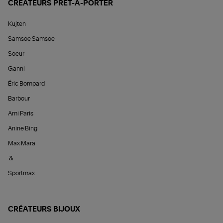
CRÉATEURS PRÊT-À-PORTER
Kujten
Samsoe Samsoe
Soeur
Ganni
Éric Bompard
Barbour
Ami Paris
Anine Bing
Max Mara
&
Sportmax
CRÉATEURS BIJOUX