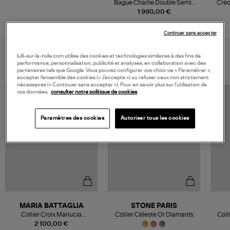
Bague Charlie Double Semi-
Créo
Pavée Diamants Or Rose
Pa
1 990,00 €
Continuer sans accepter
VOUS AIMEREZ AUSSI
lulli-sur-la-toile.com utilise des cookies et technologies similaires à des fins de
performance, personnalisation, publicité et analyses, en collaboration avec des
partenaires tels que Google. Vous pouvez configurer vos choix via « Paramétrer »,
accepter l’ensemble des cookies (« J’accepte ») ou refuser ceux non strictement
nécessaires (« Continuer sans accepter »). Pour en savoir plus sur l’utilisation de
vos données,
consulter notre politique de cookies
Paramètres des cookies
Autoriser tous les cookies
MARIA BATTAGLIA
STONE PARIS
Collier Croix Mariucia
Collier Céleste Or Diamants
Coll
Diamants Or Rose
2 100,00 €