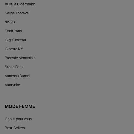
Aurélie Bidermann
Serge Thoraval
d1928
Feidt Paris
Gigi Clozeau
Ginette NY
Pascale Monvoisin
Stone Paris
Vanessa Baroni
Vanrycke
MODE FEMME
Choisi pour vous
Best-Sellers