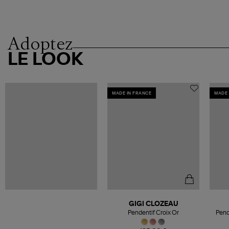
Adoptez
LE LOOK
MADE IN FRANCE
MADE 
GIGI CLOZEAU
Pendentif Croix Or
Pend