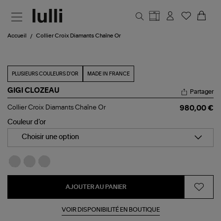
Aller au contenu principal
Accueil
Collier Croix Diamants Chaîne Or
PLUSIEURS COULEURS D'OR
MADE IN FRANCE
GIGI CLOZEAU
Partager
Collier
Collier Croix Diamants Chaîne Or
980,00 €
Croix
Diamants
Couleur d'or
Chaîne
Or
Choisir une option
AJOUTER AU PANIER
VOIR DISPONIBILITÉ EN BOUTIQUE