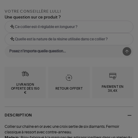
VOTRE CONSEILLÈRE LULLI
Une question sur ce produit ?
Ce collier est-il réglable en longueur ?
Quelle est la nature de la résine utilisée dans ce collier ?
LIVRAISON
PAIEMENT EN
OFFERTE DÈS 150
RETOUR OFFERT
3X,4X
€
DESCRIPTION
Collier sur chaîne en or avec une croix sertie de six diamants. Fermoir
classique à ressort avec contre-anneau.
Made in :
Bijou fabriqué à la main par des artisans joailliers dans un atelier du