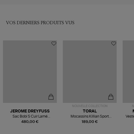
VOS DERNIERS PRODUITS VUS
NOUVELLE COLLECTION
N
JEROME DREYFUSS
TORAL
Sac Bobi S Cuir Lamé
Mocassins Killian Sport
Veste
Champagne
Mousse
480,00 €
189,00 €