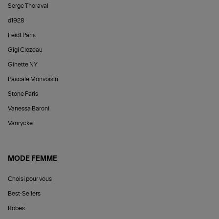
Serge Thoraval
d1928
Feidt Paris
Gigi Clozeau
Ginette NY
Pascale Monvoisin
Stone Paris
Vanessa Baroni
Vanrycke
MODE FEMME
Choisi pour vous
Best-Sellers
Robes