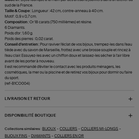
sud de la France.
Taille & Coupe :
Longueur : 42 cm, contre-anneau à 40 cm.
Motif : 0,9 x 0,7 cm.
Composition :
Or 18 carats (750 millièmes) et résine.
6 Diamants.
Poids d'or : 1,60 g.
Poids des pierres : 0,02 carat.
Conseil d'entretien :
Pour raviver l'éclat de vos bijoux, trempez-les dans l'eau
tiède avec du savon de Marseille, frottez avec une brosse souple et rincez à
l'eau clair. Essuyez-les avec un chiffon doux et laissez-les sécher à l'air libre
avant de les porter à nouveau.
Il est recommandé d'éviter le contact avec les produits ménagers, les
cosmétiques, la mer ou la piscine et de retirez vos bijoux pour dormir ou faire
du sport.
(ref-B1CO004)
LIVRAISON ET RETOUR
DISPONIBILITÉ BOUTIQUE
-
-
-
BIJOUX
COLLIERS
COLLIERS MI-LONGS
Collections similaires :
-
-
BIJOUX FINS
DIAMANTS
COLLIERS EN OR