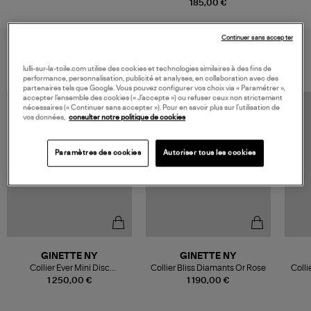
185,00 €
Continuer sans accepter
VOUS AIMEREZ AUSSI
lulli-sur-la-toile.com utilise des cookies et technologies similaires à des fins de
performance, personnalisation, publicité et analyses, en collaboration avec des
partenaires tels que Google. Vous pouvez configurer vos choix via « Paramétrer »,
accepter l’ensemble des cookies (« J’accepte ») ou refuser ceux non strictement
nécessaires (« Continuer sans accepter »). Pour en savoir plus sur l’utilisation de
vos données,
consulter notre politique de cookies
Paramètres des cookies
Autoriser tous les cookies
GINETTE NY
GINETTE NY
Collier Ever Mini Disc
Collier Bliss Diamants Or Rose
Colli
Diamants Or Rose
1 250,00 €
1 190,00 €