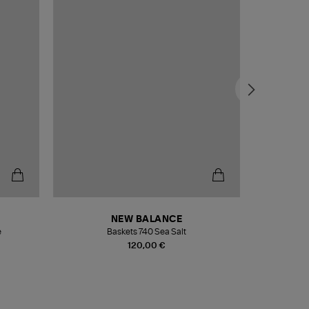
NEW BALANCE
e
Baskets 740 Sea Salt
Veste
120,00 €