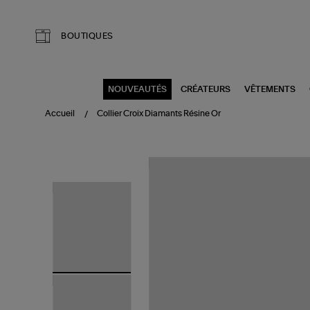
Aller au contenu principal
BOUTIQUES
NOUVEAUTÉS
CRÉATEURS
VÊTEMENTS
Accueil
Collier Croix Diamants Résine Or