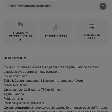
LIVRAISON
PAIEMENT EN
OFFERTE DÈS 150
RETOUR OFFERT
3X,4X
€
DESCRIPTION
Collier sur chaîne en or rose avec pendentif en Agate Blanche. Fermoir
classique avec contre-anneau et ressort.
Collection "Ever".
Taille & Coupe :
Longueur : 43 cm, contre-anneau à 40 cm.
Médaille : 0,6 cm.
Composition :
Or 18 carats (750 millièmes).
Agate Blanche.
Poids d'or : 1,1 g.
Poids des pierres : 0,63 carats.
Conseil d'entretien :
Nettoyez vos bijoux régulièrement avec un chiffon doux