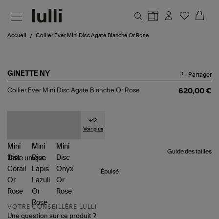
Aller au contenu principal
Accueil
Collier Ever Mini Disc Agate Blanche Or Rose
GINETTE NY
Partager
Collier
Collier Ever Mini Disc Agate Blanche Or Rose
620,00 €
Ever
Mini
Disc
Agate
+
12
Blanche
Voir plus
Or
Rose
Guide des tailles
Taille
unique
Épuisé
VOTRE CONSEILLÈRE LULLI
Une question sur ce produit ?