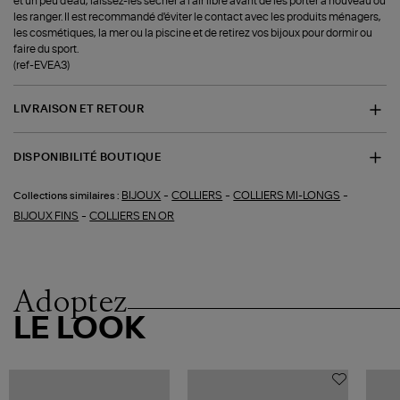
et un peu d'eau, laissez-les sécher à l'air libre avant de les porter à nouveau ou
les ranger. Il est recommandé d'éviter le contact avec les produits ménagers,
les cosmétiques, la mer ou la piscine et de retirez vos bijoux pour dormir ou
faire du sport.
(ref-EVEA3)
LIVRAISON ET RETOUR
DISPONIBILITÉ BOUTIQUE
-
-
-
BIJOUX
COLLIERS
COLLIERS MI-LONGS
Collections similaires :
-
BIJOUX FINS
COLLIERS EN OR
Adoptez
LE LOOK