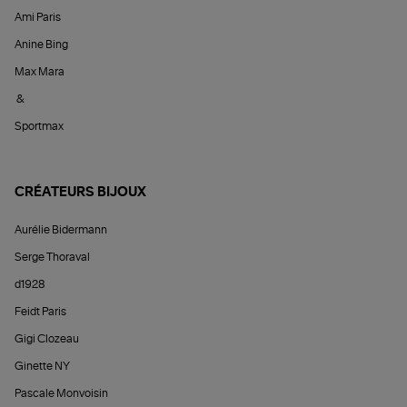
Ami Paris
Anine Bing
Max Mara
&
Sportmax
CRÉATEURS BIJOUX
Aurélie Bidermann
Serge Thoraval
d1928
Feidt Paris
Gigi Clozeau
Ginette NY
Pascale Monvoisin