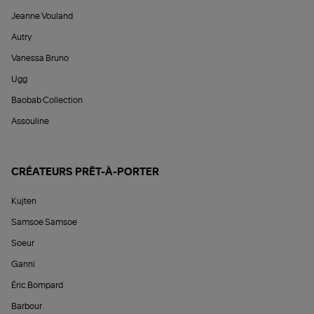
Jeanne Vouland
Autry
Vanessa Bruno
Ugg
Baobab Collection
Assouline
CRÉATEURS PRÊT-À-PORTER
Kujten
Samsoe Samsoe
Soeur
Ganni
Éric Bompard
Barbour