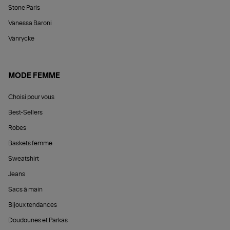
Stone Paris
Vanessa Baroni
Vanrycke
MODE FEMME
Choisi pour vous
Best-Sellers
Robes
Baskets femme
Sweatshirt
Jeans
Sacs à main
Bijoux tendances
Doudounes et Parkas