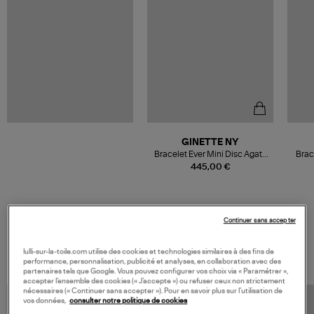
GINETTE NY
Bracelet Ever Mini Disc Agate
Brac
Blanche Or Rose
445,00 €
Continuer sans accepter
VOS DERNIERS PRODUITS VUS
lulli-sur-la-toile.com utilise des cookies et technologies similaires à des fins de
performance, personnalisation, publicité et analyses, en collaboration avec des
partenaires tels que Google. Vous pouvez configurer vos choix via « Paramétrer »,
accepter l’ensemble des cookies (« J’accepte ») ou refuser ceux non strictement
nécessaires (« Continuer sans accepter »). Pour en savoir plus sur l’utilisation de
vos données,
consulter notre politique de cookies