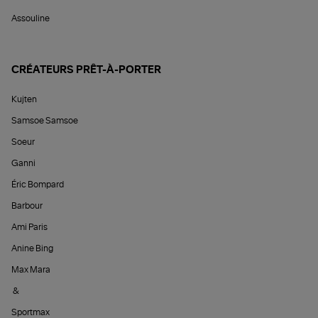
Assouline
CRÉATEURS PRÊT-À-PORTER
Kujten
Samsoe Samsoe
Soeur
Ganni
Éric Bompard
Barbour
Ami Paris
Anine Bing
Max Mara
&
Sportmax