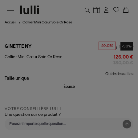
Aller au contenu principal
Accueil
Collier Mini Cœur Soie Or Rose
SOLDES
-30%
GINETTE NY
Partager
Collier
Collier Mini Cœur Soie Or Rose
126,00 €
Mini
180,00 €
Cœur
Soie
Guide des tailles
Or
Taille
unique
Rose
Épuisé
VOTRE CONSEILLÈRE LULLI
Une question sur ce produit ?