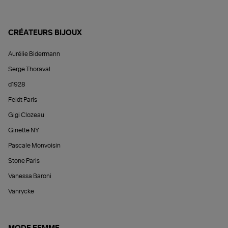
CRÉATEURS BIJOUX
Aurélie Bidermann
Serge Thoraval
d1928
Feidt Paris
Gigi Clozeau
Ginette NY
Pascale Monvoisin
Stone Paris
Vanessa Baroni
Vanrycke