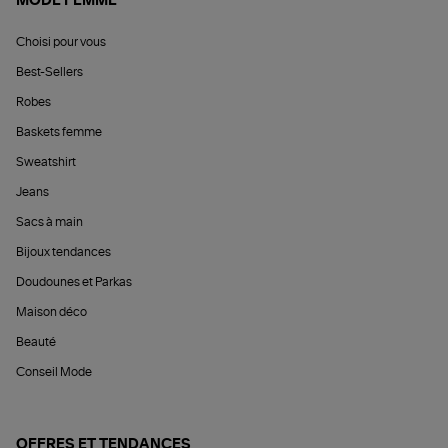
MODE FEMME
Choisi pour vous
Best-Sellers
Robes
Baskets femme
Sweatshirt
Jeans
Sacs à main
Bijoux tendances
Doudounes et Parkas
Maison déco
Beauté
Conseil Mode
OFFRES ET TENDANCES