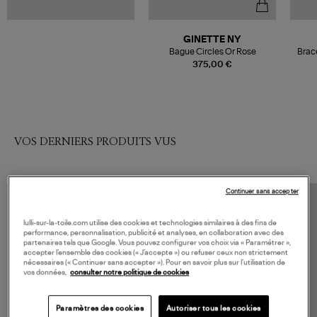
GINETTE NY
Bague Circles Or Rose
Brac
375,00 €
VOS DERNIERS PRODUITS VUS
Continuer sans accepter
lulli-sur-la-toile.com utilise des cookies et technologies similaires à des fins de
performance, personnalisation, publicité et analyses, en collaboration avec des
partenaires tels que Google. Vous pouvez configurer vos choix via « Paramétrer »,
accepter l’ensemble des cookies (« J’accepte ») ou refuser ceux non strictement
nécessaires (« Continuer sans accepter »). Pour en savoir plus sur l’utilisation de
vos données,
consulter notre politique de cookies
Paramètres des cookies
Autoriser tous les cookies