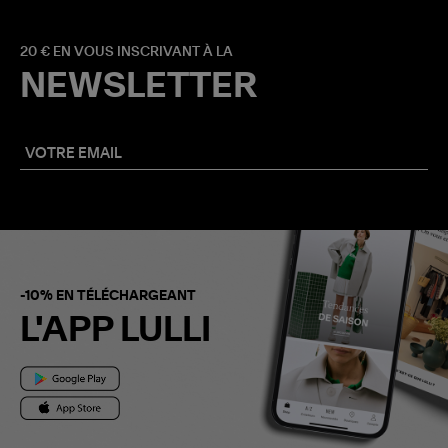
20 € EN VOUS INSCRIVANT À LA
NEWSLETTER
-10% EN TÉLÉCHARGEANT
L'APP LULLI