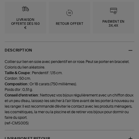
LIVRAISON
PAIEMENT EN
OFFERTE DÈS 150
RETOUR OFFERT
3X,4X
€
DESCRIPTION
Collier sur lien en soie avec pendentif en or rose. Peut se porter en bracelet.
Coloris du lien aléatoire.
Taille & Coupe :
Pendentif : 1,15 cm.
Cordon : 50 cm.
Composition :
Or 18 carats (750 millièmes).
Poids d'or : 0,51 g.
Conseil d'entretien :
Nettoyez vos bijoux régulièrement avec un chiffon doux
et un peu d'eau, laissez-les sécher à l'air libre avant de les porter à nouveau ou
les ranger. Il est recommandé d'éviter le contact avec les produits ménagers,
les cosmétiques, la mer ou la piscine et de retirer vos bijoux pour dormir ou
faire du sport.
(ref-CMS005)
LIVRAISON ET RETOUR