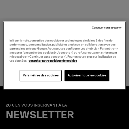
Continuer sans accepter
lulli-sur-la-toile.com utilise des cookies et technologies similaires à des fins de
performance, personnalisation, publicité et analyses, en collaboration avec des
partenaires tels que Google. Vous pouvez configurer vos choix via « Paramétrer »,
accepter l’ensemble des cookies (« J’accepte ») ou refuser ceux non strictement
nécessaires (« Continuer sans accepter »). Pour en savoir plus sur l’utilisation de
LIVRAISON GRATUITE
vos données,
consulter notre politique de cookies
à partir de 150 € d'achat*
Paramètres des cookies
Autoriser tous les cookies
20 € EN VOUS INSCRIVANT À LA
NEWSLETTER