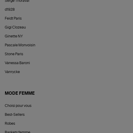
Serge Thoraval
d1928
Feidt Paris
Gigi Clozeau
Ginette NY
Pascale Monvoisin
Stone Paris
Vanessa Baroni
Vanrycke
MODE FEMME
Choisi pour vous
Best-Sellers
Robes
Baskets femme