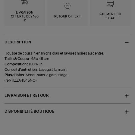
LIVRAISON
PAIEMENT EN
OFFERTE DÈS 150
RETOUR OFFERT
3X,4X
€
DESCRIPTION
Housse de coussin en lin gris clair et rayures noires au centre.
Taille & Coupe :
45 x 45 cm.
Composition :
100% lin.
Conseil d'entretien :
Lavage à la main.
Plus d'infos :
Vendu sans le garnissage.
(ref-TIZZA4545NO)
LIVRAISON ET RETOUR
DISPONIBILITÉ BOUTIQUE