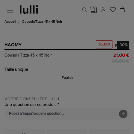
Aller au contenu principal
Accueil
Coussin Tizza 45 x 45 Noir
SOLDES
-30%
HAOMY
Partager
Coussin
Coussin Tizza 45 x 45 Noir
21,00 €
Tizza
30,00 €
45
x
Taille
unique
45
Épuisé
Noir
VOTRE CONSEILLÈRE LULLI
Une question sur ce produit ?