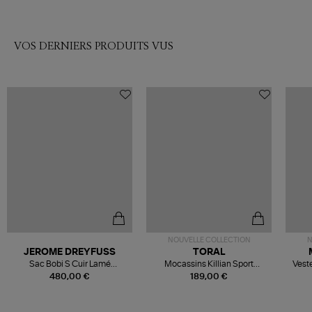
VOS DERNIERS PRODUITS VUS
NOUVELLE COLLECTION
N
JEROME DREYFUSS
TORAL
Sac Bobi S Cuir Lamé
Mocassins Killian Sport
Veste
Champagne
Mousse
480,00 €
189,00 €