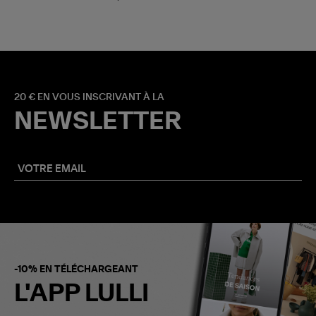
20 € EN VOUS INSCRIVANT À LA
NEWSLETTER
-10% EN TÉLÉCHARGEANT
L'APP LULLI