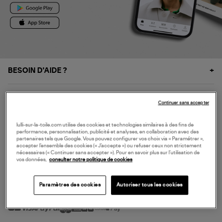
BESOIN D'AIDE ?
À PROPOS
Continuer sans accepter
NOS SERVICES
lulli-sur-la-toile.com utilise des cookies et technologies similaires à des fins de
performance, personnalisation, publicité et analyses, en collaboration avec des
partenaires tels que Google. Vous pouvez configurer vos choix via « Paramétrer »,
accepter l’ensemble des cookies (« J’accepte ») ou refuser ceux non strictement
SERVICE CLIENT
nécessaires (« Continuer sans accepter »). Pour en savoir plus sur l’utilisation de
vos données,
consulter notre politique de cookies
Paramètres des cookies
Autoriser tous les cookies
MODE DE PAIEMENT