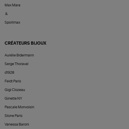
Max Mara
&
Sportmax
CRÉATEURS BIJOUX
Aurélie Bidermann
Serge Thoraval
d1928
Feidt Paris
Gigi Clozeau
Ginette NY
Pascale Monvoisin
Stone Paris
Vanessa Baroni