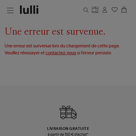
Aller au contenu principal
Une erreur est survenue.
Une erreur est survenue lors du chargement de cette page.
Veuillez réessayer et
contactez-nous
si l’erreur persiste.
LIVRAISON GRATUITE
à partir de 150 € d'achat*