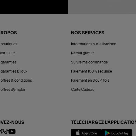
PROPOS
NOS SERVICES
 boutiques
Informations sur la livraison
est Lulli ?
Retour gratuit
 garanties
Suivre ma commande
 garanties Bijoux
Paiement 100% sécurisé
 offres & conditions
Paiement en 3 ou 4 fois
offres d'emploi
Carte Cadeau
IVEZ-NOUS
TÉLÉCHARGEZ L'APPLICATIO