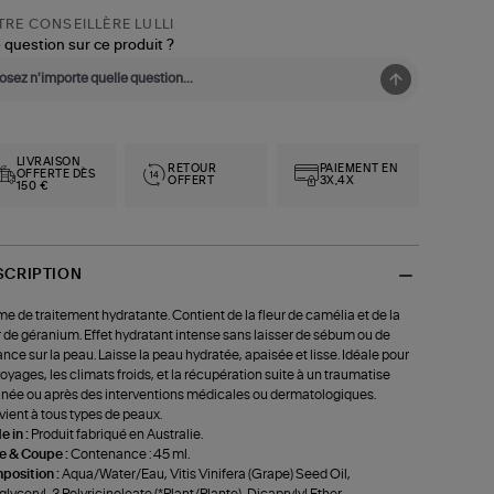
RE CONSEILLÈRE LULLI
 question sur ce produit ?
LIVRAISON
RETOUR
PAIEMENT EN
OFFERTE DÈS
OFFERT
3X,4X
150 €
SCRIPTION
e de traitement hydratante. Contient de la fleur de camélia et de la
r de géranium. Effet hydratant intense sans laisser de sébum ou de
lance sur la peau. Laisse la peau hydratée, apaisée et lisse. Idéale pour
voyages, les climats froids, et la récupération suite à un traumatise
née ou après des interventions médicales ou dermatologiques.
ient à tous types de peaux.
 in :
Produit fabriqué en Australie.
le & Coupe :
Contenance : 45 ml.
position :
Aqua/Water/Eau, Vitis Vinifera (Grape) Seed Oil,
glyceryl-3 Polyricinoleate (*Plant/Plante), Dicaprylyl Ether