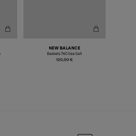
NEW BALANCE
e
Baskets 740 Sea Salt
Veste
120,00 €