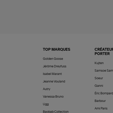
TOP MARQUES
CRÉATEUR
PORTER
Golden Goose
Kujten
Jérôme Dreyfuss
Samsoe Sam
Isabel Marant
Soeur
Jeanne Vouland
Ganni
Autry
Éric Bompar
Vanessa Bruno
Barbour
Ugg
Ami Paris
Baobab Collection