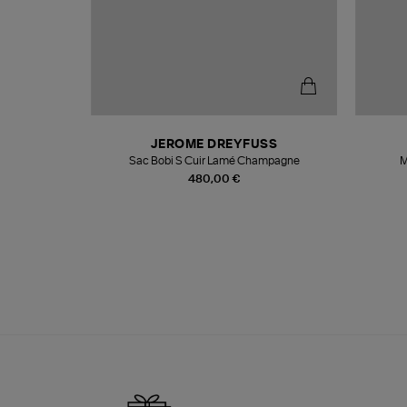
N
JEROME DREYFUSS
te
Sac Bobi S Cuir Lamé Champagne
M
480,00 €