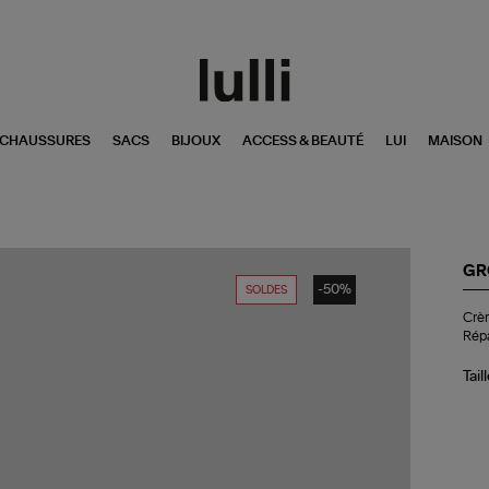
CHAUSSURES
SACS
BIJOUX
ACCESS & BEAUTÉ
LUI
MAISON
GR
-50%
SOLDES
Cr
Crèm
Vi
Répa
Tra
Hyd
Rép
Tail
45