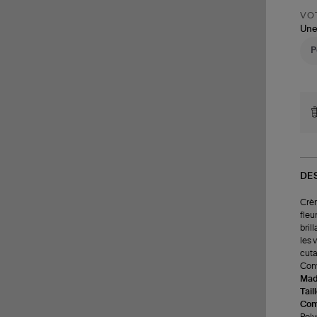
VOT
Une
DE
Crèm
fleu
bril
les 
cuta
Conv
Made
Tail
Com
Poly