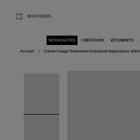
Aller au contenu principal
BOUTIQUES
NOUVEAUTÉS
CRÉATEURS
VÊTEMENTS
Accueil
Crème Visage Traitement Hydratante Réparatrice, 45ml