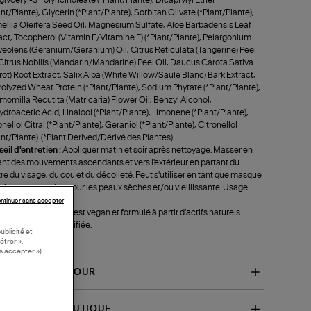
ant/Plante), Glycerin (*Plant/Plante), Sorbitan Olivate (*Plant/Plante),
llia Oleifera Seed Oil, Magnesium Sulfate, Aloe Barbadensis Leaf
act, Tocopherol (Vitamin E/Vitamine E) (*Plant/Plante), Pelargonium
eolens (Geranium/Géranium) Oil, Citrus Reticulata (Tangerine) Peel
 Citrus Nobilis (Mandarin/Mandarine) Peel Oil, Daucus Carota Sativa
rot) Root Extract, Salix Alba (White Willow/Saule Blanc) Bark Extract,
olyzed Wheat Protein (*Plant/Plante), Sodium Phytate (*Plant/Plante),
omilla Recutita (Matricaria) Flower Oil, Benzyl Alcohol,
droacetic Acid, Linalool (*Plant/Plante), Limonene (*Plant/Plante),
onellol Citral (*Plant/Plante), Geraniol (*Plant/Plante), Citronellol
ant/Plante). (*Plant Derived/Dérivé des Plantes).
eil d'entretien :
Appliquer matin et soir après nettoyage. Masser en
ant des mouvements ascendants et vers l'extérieur en partant du
re du visage, du cou et du décolleté. Peut s'utiliser en tant que masque
 fois par semaine pour les peaux sèches et/ou vieillissante. Usage
idien.
ntinuer sans accepter
 d'infos :
Ce produit est vegan et formulé à partir d'actifs naturels
igine biologique certifiée.
ublicité et
f-GRA0300)
étrer »,
s accepter »).
VRAISON ET RETOUR
SPONIBILITÉ BOUTIQUE