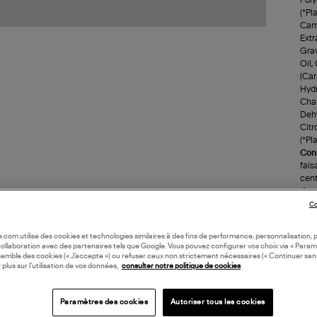
(*Pl
Came
Extr
Grav
Oil,
(Car
Hydr
Cham
Dehy
Citr
(*Pl
Cons
fais
cent
deux
quot
Co
Plus
d'or
oile.com utilise des cookies et technologies similaires à des fins de performance, personnalisation, p
(re
collaboration avec des partenaires tels que Google. Vous pouvez configurer vos choix via « Param
semble des cookies (« J’accepte ») ou refuser ceux non strictement nécessaires (« Continuer san
 plus sur l’utilisation de vos données,
consulter notre politique de cookies
LI
Paramètres des cookies
Autoriser tous les cookies
DI