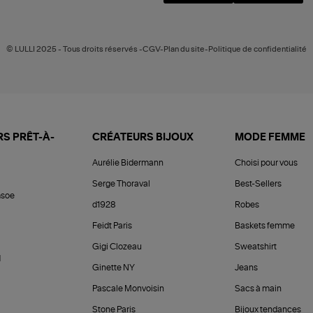
© LULLI 2025 - Tous droits réservés -CGV-Plan du site-Politique de confidentialité
S PRÊT-À-
CRÉATEURS BIJOUX
MODE FEMME
Aurélie Bidermann
Choisi pour vous
Serge Thoraval
Best-Sellers
soe
d1928
Robes
Feidt Paris
Baskets femme
Gigi Clozeau
Sweatshirt
d
Ginette NY
Jeans
Pascale Monvoisin
Sacs à main
Stone Paris
Bijoux tendances