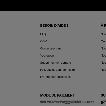
BESOIN D'AIDE ?
À 
FAQ
Nos
CGV
Qui 
Contactez-nous
Nos
Vos retours
Nos
Supprimer mon compte
Nos
Politique de confidentialité
Nos 
Préférences de cookies
MODE DE PAIEMENT
SU