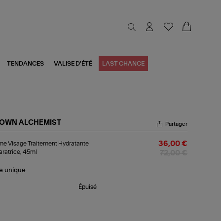
TENDANCES
VALISE D'ÉTÉ
LAST CHANCE
OWN ALCHEMIST
Partager
ème
e Visage Traitement Hydratante
36,00 €
sage
ratrice, 45ml
itement
72,00 €
ratante
aratrice,
le
unique
ml
Épuisé