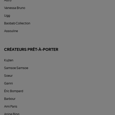
Autry
Vanessa Bruno
Ugg
Baobab Collection
Assouline
CRÉATEURS PRÊT-À-PORTER
Kujten
Samsoe Samsoe
Soeur
Ganni
Éric Bompard
Barbour
Ami Paris
Anine Bing