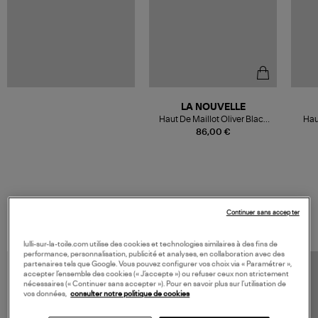
LA NOUVELLE
Haut De Maillot Oliver Black
Hau
Beach
86,00 €
VOS DERNIERS PRODUITS VUS
Continuer sans accepter
lulli-sur-la-toile.com utilise des cookies et technologies similaires à des fins de
performance, personnalisation, publicité et analyses, en collaboration avec des
partenaires tels que Google. Vous pouvez configurer vos choix via « Paramétrer »,
accepter l’ensemble des cookies (« J’accepte ») ou refuser ceux non strictement
nécessaires (« Continuer sans accepter »). Pour en savoir plus sur l’utilisation de
vos données,
consulter notre politique de cookies