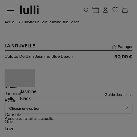
Aller au contenu principal
Accueil
Culotte De Bain Jasmine Blue Beach
LA NOUVELLE
Partager
Culotte
Culotte De Bain Jasmine Blue Beach
60,00 €
De
Bain
Jasmine
Blue
Beach
Guide des tailles
Taille
Prendre votre taille habituelle.