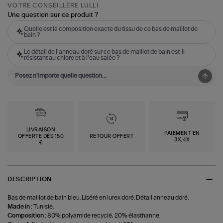
VOTRE CONSEILLÈRE LULLI
Une question sur ce produit ?
Quelle est la composition exacte du tissu de ce bas de maillot de
bain ?
Le détail de l'anneau doré sur ce bas de maillot de bain est-il
résistant au chlore et à l'eau salée ?
LIVRAISON
PAIEMENT EN
OFFERTE DÈS 150
RETOUR OFFERT
3X,4X
€
DESCRIPTION
Bas de maillot de bain bleu. Liséré en lurex doré. Détail anneau doré.
Made in :
Tunisie.
Composition :
80% polyamide recyclé, 20% élasthanne.