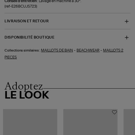
Conseil d'entretien :
Lavage en machine à 30°.
(ref-E26BCUJS723)
LIVRAISON ET RETOUR
DISPONIBILITÉ BOUTIQUE
-
-
MAILLOTS DE BAIN
BEACHWEAR
MAILLOTS 2
Collections similaires :
PIECES
Adoptez
LE LOOK