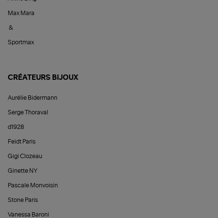
Max Mara
&
Sportmax
CRÉATEURS BIJOUX
Aurélie Bidermann
Serge Thoraval
d1928
Feidt Paris
Gigi Clozeau
Ginette NY
Pascale Monvoisin
Stone Paris
Vanessa Baroni