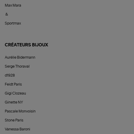
Max Mara
&
Sportmax
CRÉATEURS BIJOUX
Aurélie Bidermann
Serge Thoraval
d1928
Feidt Paris
Gigi Clozeau
Ginette NY
Pascale Monvoisin
Stone Paris
Vanessa Baroni