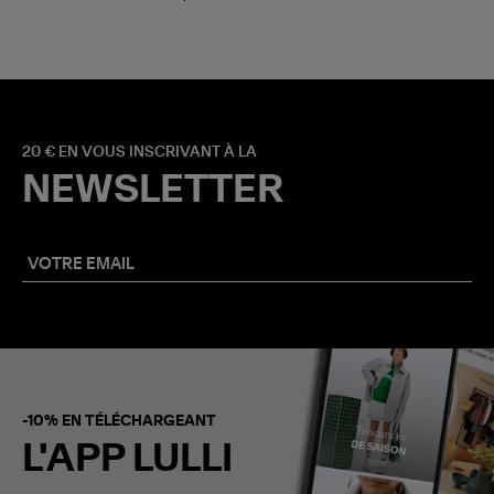
20 € EN VOUS INSCRIVANT À LA
NEWSLETTER
-10% EN TÉLÉCHARGEANT
L'APP LULLI