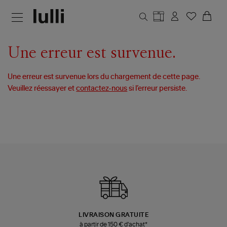
Aller au contenu principal
Une erreur est survenue.
Une erreur est survenue lors du chargement de cette page.
Veuillez réessayer et
contactez-nous
si l’erreur persiste.
LIVRAISON GRATUITE
à partir de 150 € d'achat*