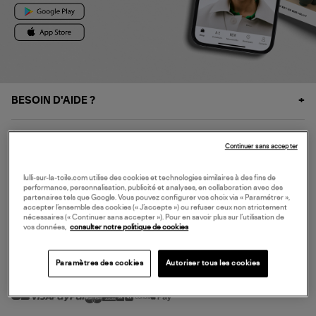
BESOIN D'AIDE ?
À PROPOS
Continuer sans accepter
NOS SERVICES
lulli-sur-la-toile.com utilise des cookies et technologies similaires à des fins de
performance, personnalisation, publicité et analyses, en collaboration avec des
partenaires tels que Google. Vous pouvez configurer vos choix via « Paramétrer »,
accepter l’ensemble des cookies (« J’accepte ») ou refuser ceux non strictement
SERVICE CLIENT
nécessaires (« Continuer sans accepter »). Pour en savoir plus sur l’utilisation de
vos données,
consulter notre politique de cookies
Paramètres des cookies
Autoriser tous les cookies
MODE DE PAIEMENT