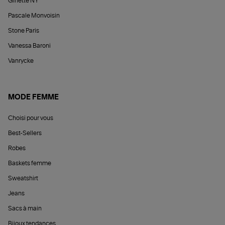
Ginette NY
Pascale Monvoisin
Stone Paris
Vanessa Baroni
Vanrycke
MODE FEMME
Choisi pour vous
Best-Sellers
Robes
Baskets femme
Sweatshirt
Jeans
Sacs à main
Bijoux tendances