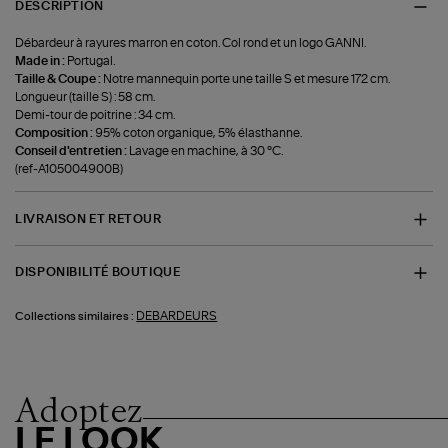
DESCRIPTION
Débardeur à rayures marron en coton. Col rond et un logo GANNI.
Made in :
Portugal.
Taille & Coupe :
Notre mannequin porte une taille S et mesure 172 cm.
Longueur (taille S) : 58 cm.
Demi-tour de poitrine : 34 cm.
Composition :
95% coton organique, 5% élasthanne.
Conseil d'entretien :
Lavage en machine, à 30 °C.
(ref-A105004900B)
LIVRAISON ET RETOUR
DISPONIBILITÉ BOUTIQUE
DEBARDEURS
Collections similaires :
Adoptez
LE LOOK