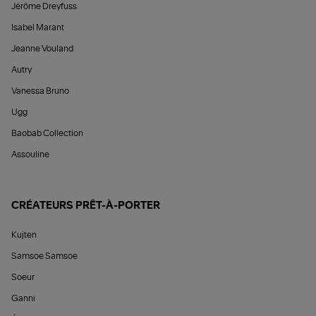
Jérôme Dreyfuss
Isabel Marant
Jeanne Vouland
Autry
Vanessa Bruno
Ugg
Baobab Collection
Assouline
CRÉATEURS PRÊT-À-PORTER
Kujten
Samsoe Samsoe
Soeur
Ganni