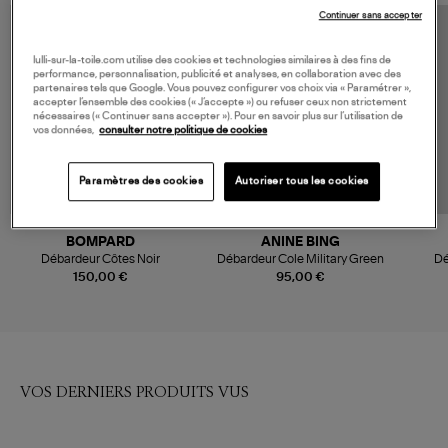
Continuer sans accepter
lulli-sur-la-toile.com utilise des cookies et technologies similaires à des fins de
performance, personnalisation, publicité et analyses, en collaboration avec des
partenaires tels que Google. Vous pouvez configurer vos choix via « Paramétrer »,
accepter l’ensemble des cookies (« J’accepte ») ou refuser ceux non strictement
nécessaires (« Continuer sans accepter »). Pour en savoir plus sur l’utilisation de
vos données,
consulter notre politique de cookies
Paramètres des cookies
Autoriser tous les cookies
BOMPARD
ANINE BING
Débardeur Côtes Noir
Débardeur Cole Military Green
Dé
150,00 €
95,00 €
VOS DERNIERS PRODUITS VUS