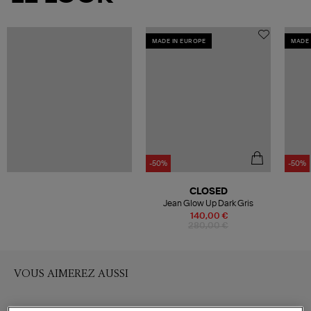
MADE IN EUROPE
MADE 
-50%
-50%
CLOSED
Jean Glow Up Dark Gris
140,00 €
280,00 €
VOUS AIMEREZ AUSSI