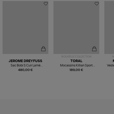
NOUVELLE COLLECTION
N
JEROME DREYFUSS
TORAL
Sac Bobi S Cuir Lamé
Mocassins Killian Sport
Veste
Champagne
Mousse
480,00 €
189,00 €