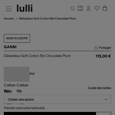
Aller au contenu principal
Accueil
Débardeur Soft Cotton Rib Chocolate Plum
MADE IN EUROPE
GANNI
Partager
Débardeur
Débardeur Soft Cotton Rib Chocolate Plum
115,00 €
Soft
Cotton
Rib
Chocolate
Plum
Guide des tailles
Taille
Prendre votre taille habituelle.