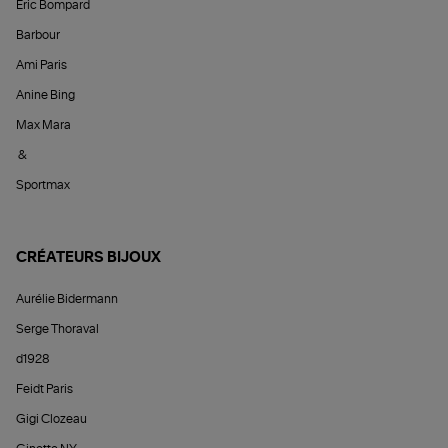
Éric Bompard
Barbour
Ami Paris
Anine Bing
Max Mara
&
Sportmax
CRÉATEURS BIJOUX
Aurélie Bidermann
Serge Thoraval
d1928
Feidt Paris
Gigi Clozeau