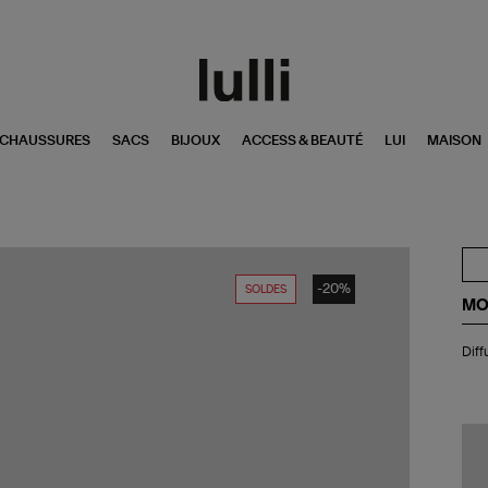
CHAUSSURES
SACS
BIJOUX
ACCESS & BEAUTÉ
LUI
MAISON
-20%
SOLDES
MO
Dif
Diff
d'I
Ur
Des
Sk
Gri