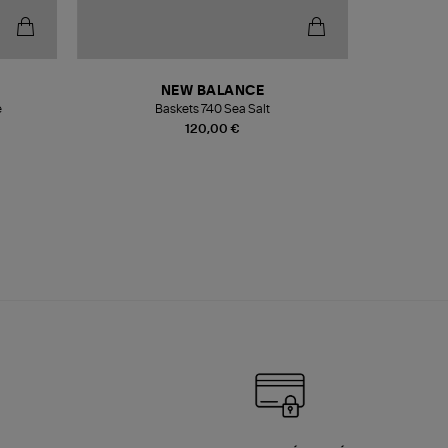
NEW BALANCE
e
Baskets 740 Sea Salt
Veste
120,00 €