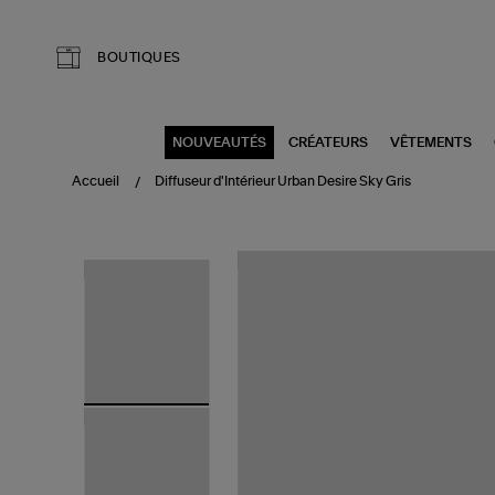
Aller au contenu principal
BOUTIQUES
NOUVEAUTÉS
CRÉATEURS
VÊTEMENTS
Accueil
Diffuseur d'Intérieur Urban Desire Sky Gris