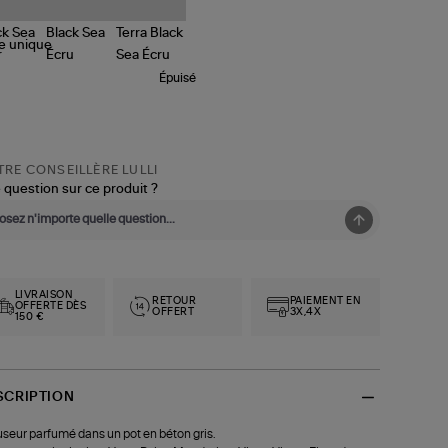
le
unique
Épuisé
RE CONSEILLÈRE LULLI
 question sur ce produit ?
LIVRAISON
RETOUR
PAIEMENT EN
OFFERTE DÈS
OFFERT
3X,4X
150 €
SCRIPTION
useur parfumé dans un pot en béton gris.