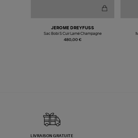
N
JEROME DREYFUSS
te
Sac Bobi S Cuir Lamé Champagne
M
480,00 €
LIVRAISON GRATUITE