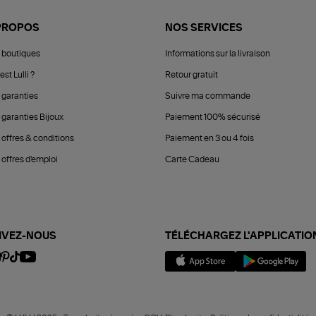
PROPOS
NOS SERVICES
 boutiques
Informations sur la livraison
est Lulli ?
Retour gratuit
 garanties
Suivre ma commande
 garanties Bijoux
Paiement 100% sécurisé
 offres & conditions
Paiement en 3 ou 4 fois
offres d'emploi
Carte Cadeau
IVEZ-NOUS
TÉLÉCHARGEZ L'APPLICATIO