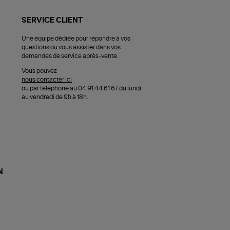
SERVICE CLIENT
Une équipe dédiée pour répondre à vos
questions ou vous assister dans vos
demandes de service après-vente.
Vous pouvez
nous contacter ici
ou par téléphone au 04 91 44 61 67 du lundi
au vendredi de 9h à 18h.
N