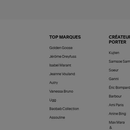
TOP MARQUES
CRÉATEUR
PORTER
Golden Goose
Kujten
Jérôme Dreyfuss
Samsoe Sam
Isabel Marant
Soeur
Jeanne Vouland
Ganni
Autry
Éric Bompar
Vanessa Bruno
Barbour
Ugg
Ami Paris
Baobab Collection
Anine Bing
Assouline
Max Mara
&