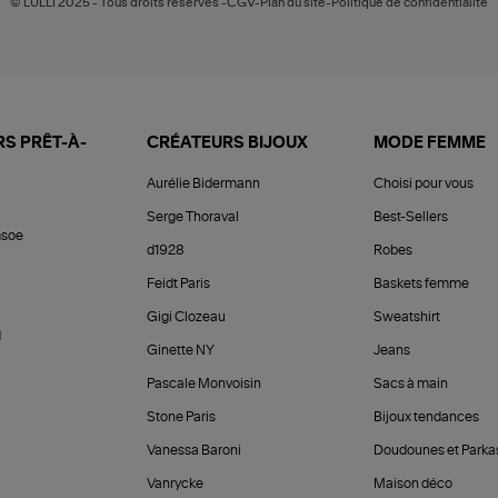
© LULLI 2025 - Tous droits réservés -CGV-Plan du site-Politique de confidentialité
S PRÊT-À-
CRÉATEURS BIJOUX
MODE FEMME
Aurélie Bidermann
Choisi pour vous
Serge Thoraval
Best-Sellers
soe
d1928
Robes
Feidt Paris
Baskets femme
Gigi Clozeau
Sweatshirt
d
Ginette NY
Jeans
Pascale Monvoisin
Sacs à main
Stone Paris
Bijoux tendances
Vanessa Baroni
Doudounes et Parka
Vanrycke
Maison déco