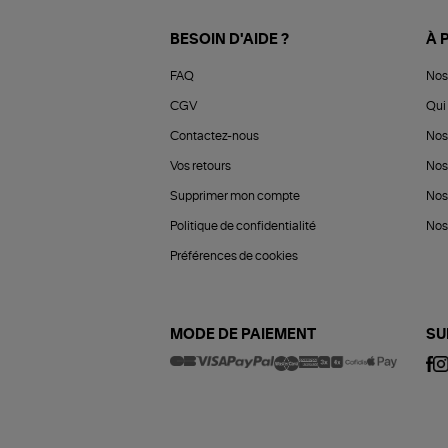
BESOIN D'AIDE ?
À 
FAQ
Nos
CGV
Qui 
Contactez-nous
Nos
Vos retours
Nos
Supprimer mon compte
Nos
Politique de confidentialité
Nos 
Préférences de cookies
MODE DE PAIEMENT
SU