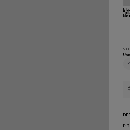
Tail
VOT
Une
DE
Diff