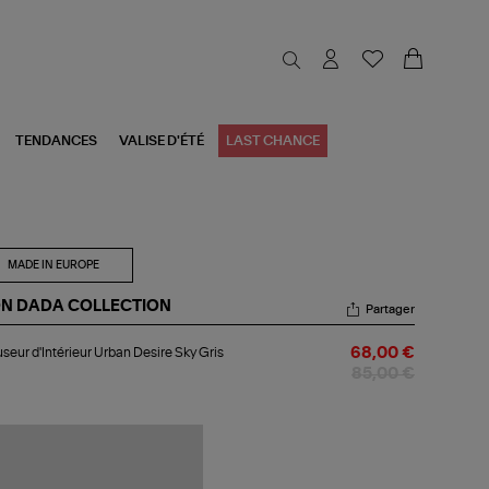
TENDANCES
VALISE D'ÉTÉ
LAST CHANCE
MADE IN EUROPE
N DADA COLLECTION
Partager
fuseur
useur d'Intérieur Urban Desire Sky Gris
68,00 €
ntérieur
ban
85,00 €
ire
y
s