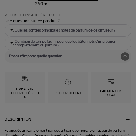
VOTRE CONSEILLÈRE LULLI
Une question sur ce produit ?
Quelles sont les principales notes de parfum de ce diffuseur ?
Combien de temps faut-il pour que les bâtonnets s'imprègnent
complètement du parfum ?
LIVRAISON
PAIEMENT EN
OFFERTE DÈS 150
RETOUR OFFERT
3X,4X
€
DESCRIPTION
Fabriqués artisanalement par des artisans verriers, le diffuseur de parfum
d’intérieur Ocean Drive est décorée d’un motif graphique sérigraphié inspiré