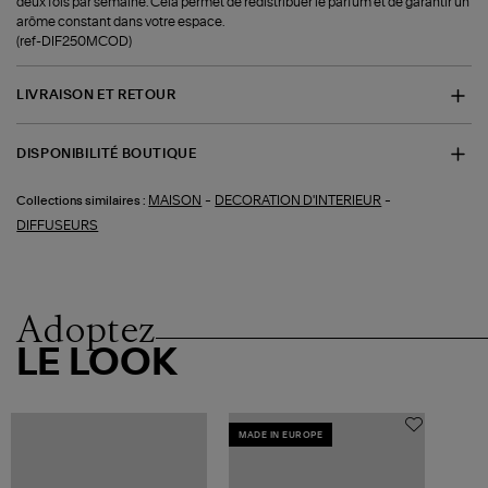
deux fois par semaine. Cela permet de redistribuer le parfum et de garantir un
arôme constant dans votre espace.
(ref-DIF250MCOD)
LIVRAISON ET RETOUR
DISPONIBILITÉ BOUTIQUE
-
-
MAISON
DECORATION D'INTERIEUR
Collections similaires :
DIFFUSEURS
Adoptez
LE LOOK
MADE IN EUROPE