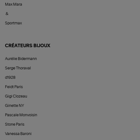
Max Mara
&
Sportmax
CRÉATEURS BIJOUX
Aurélie Bidermann
Serge Thoraval
d1928
Feidt Paris
Gigi Clozeau
Ginette NY
Pascale Monvoisin
Stone Paris
Vanessa Baroni