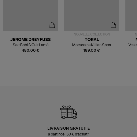
NOUVELLE COLLECTION
N
JEROME DREYFUSS
TORAL
Sac Bobi S Cuir Lamé
Mocassins Killian Sport
Veste
Champagne
Mousse
480,00 €
189,00 €
LIVRAISON GRATUITE
à partir de 150 € d'achat*