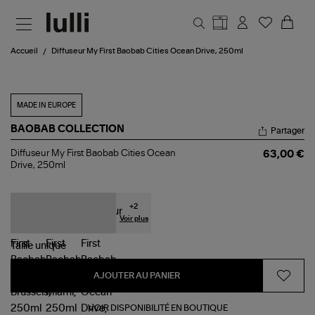
Aller au contenu principal
Accueil
Diffuseur My First Baobab Cities Ocean Drive, 250ml
MADE IN EUROPE
BAOBAB COLLECTION
Partager
Diffuseur
Diffuseur My First Baobab Cities Ocean
63,00 €
My
Drive, 250ml
First
Baobab
Cities
Ocean
+
2
Drive,
Voir plus
250ml
Taille
unique
AJOUTER AU PANIER
VOIR DISPONIBILITÉ EN BOUTIQUE