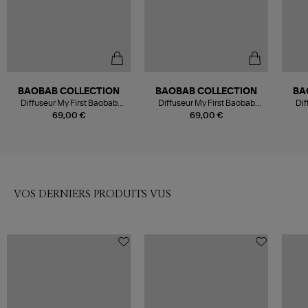
BAOBAB COLLECTION
BAOBAB COLLECTION
BA
Diffuseur My First Baobab
Diffuseur My First Baobab
Dif
Cities Saint-Tropez, 250ml
Mexico, 250ml
69,00 €
69,00 €
VOS DERNIERS PRODUITS VUS