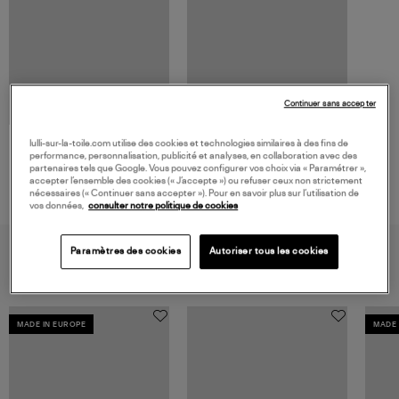
Continuer sans accepter
lulli-sur-la-toile.com utilise des cookies et technologies similaires à des fins de
BAOBAB COLLECTION
performance, personnalisation, publicité et analyses, en collaboration avec des
Bougie My First Baobab Cities
partenaires tels que Google. Vous pouvez configurer vos choix via « Paramétrer »,
Ocean Drive
52,00 €
accepter l’ensemble des cookies (« J’accepte ») ou refuser ceux non strictement
nécessaires (« Continuer sans accepter »). Pour en savoir plus sur l’utilisation de
vos données,
consulter notre politique de cookies
VOUS AIMEREZ AUSSI
Paramètres des cookies
Autoriser tous les cookies
MADE IN EUROPE
MADE 