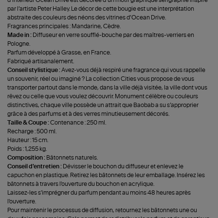
par l’artiste Peter Halley. Le décor de cette bougie est une interprétation
abstraite des couleurs des néons des vitrines d’Ocean Drive.
Fragrances principales : Mandarine, Cèdre.
Made in :
Diffuseur en verre soufflé-bouche par des maîtres-verriers en
Pologne.
Parfum développé à Grasse, en France.
Fabriqué artisanalement.
Conseil stylistique :
Avez-vous déjà respiré une fragrance qui vous rappelle
un souvenir, réel ou imaginé ? La collection Cities vous propose de vous
transporter partout dans le monde, dans la ville déjà visitée, la ville dont vous
rêvez ou celle que vous voulez découvrir. Monument célèbre ou couleurs
distinctives, chaque ville possède un attrait que Baobab a su s’approprier
grâce à des parfums et à des verres minutieusement décorés.
Taille & Coupe :
Contenance : 250 ml.
Recharge : 500 ml.
Hauteur : 15 cm.
Poids : 1,255 kg.
Composition :
Bâtonnets naturels.
Conseil d'entretien :
Dévisser le bouchon du diffuseur et enlevez le
capuchon en plastique. Retirez les bâtonnets de leur emballage. Insérez les
bâtonnets à travers l'ouverture du bouchon en acrylique.
Laissez-les s'imprégner du parfum pendant au moins 48 heures après
l'ouverture.
Pour maintenir le processus de diffusion, retournez les bâtonnets une ou