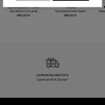
NOUVELLE COLLECTION
N
JEROME DREYFUSS
TORAL
Sac Bobi S Cuir Lamé
Mocassins Killian Sport
Veste
Champagne
Mousse
480,00 €
189,00 €
LIVRAISON GRATUITE
à partir de 150 € d'achat*