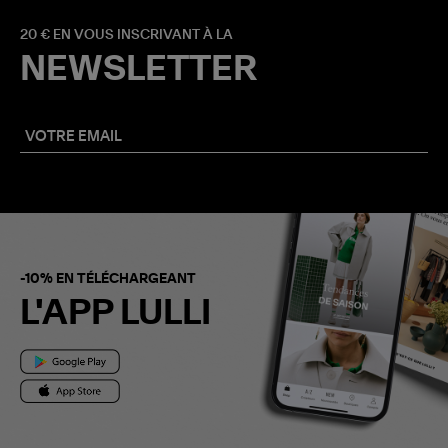
20 € EN VOUS INSCRIVANT À LA
NEWSLETTER
-10% EN TÉLÉCHARGEANT
L'APP LULLI