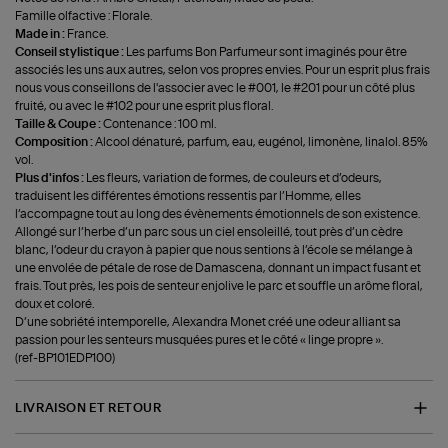
Famille olfactive : Florale.
Made in :
France.
Conseil stylistique :
Les parfums Bon Parfumeur sont imaginés pour être
associés les uns aux autres, selon vos propres envies. Pour un esprit plus frais
nous vous conseillons de l'associer avec le #001, le #201 pour un côté plus
fruité, ou avec le #102 pour une esprit plus floral.
Taille & Coupe :
Contenance : 100 ml.
Composition :
Alcool dénaturé, parfum, eau, eugénol, limonène, linalol. 85%
vol.
Plus d'infos :
Les fleurs, variation de formes, de couleurs et d’odeurs,
traduisent les différentes émotions ressentis par l’Homme, elles
l’accompagne tout au long des évènements émotionnels de son existence.
Allongé sur l’herbe d’un parc sous un ciel ensoleillé, tout près d’un cèdre
blanc, l’odeur du crayon à papier que nous sentions à l’école se mélange à
une envolée de pétale de rose de Damascena, donnant un impact fusant et
frais. Tout près, les pois de senteur enjolive le parc et souffle un arôme floral,
doux et coloré.
D’une sobriété intemporelle, Alexandra Monet créé une odeur alliant sa
passion pour les senteurs musquées pures et le côté « linge propre ».
(ref-BP101EDP100)
LIVRAISON ET RETOUR