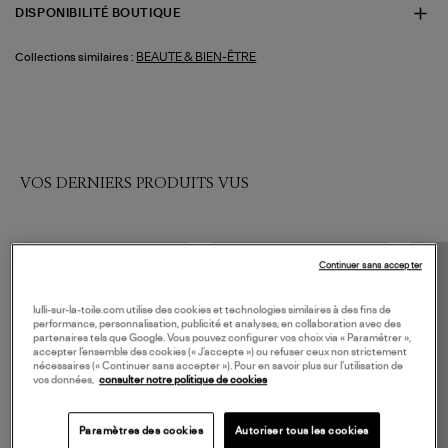
DISPONIBILITÉ BOUTIQUE
BEAUTE & BIEN-ÊTRE
Collections similaires :
VOS DERNIERS PRODUITS VUS
Continuer sans accepter
lulli-sur-la-toile.com utilise des cookies et technologies similaires à des fins de
performance, personnalisation, publicité et analyses, en collaboration avec des
partenaires tels que Google. Vous pouvez configurer vos choix via « Paramétrer »,
accepter l’ensemble des cookies (« J’accepte ») ou refuser ceux non strictement
nécessaires (« Continuer sans accepter »). Pour en savoir plus sur l’utilisation de
vos données,
consulter notre politique de cookies
Paramètres des cookies
Autoriser tous les cookies