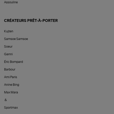
Assouline
CRÉATEURS PRÊT-À-PORTER
Kujten
Samsoe Samsoe
Soeur
Ganni
Éric Bompard
Barbour
Ami Paris
Anine Bing
Max Mara
&
Sportmax