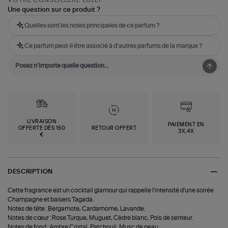
Une question sur ce produit ?
Quelles sont les notes principales de ce parfum ?
Ce parfum peut-il être associé à d'autres parfums de la marque ?
LIVRAISON
PAIEMENT EN
OFFERTE DÈS 150
RETOUR OFFERT
3X,4X
€
DESCRIPTION
Cette fragrance est un cocktail glamour qui rappelle l'intensité d'une soirée
Champagne et baisers Tagada.
Notes de tête : Bergamote, Cardamome, Lavande.
Notes de cœur : Rose Turque, Muguet, Cèdre blanc, Pois de senteur.
Notes de fond : Ambre Cristal, Patchouli, Musc de peau.