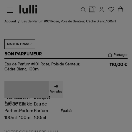
Aller au contenu principal
Accueil
Eau de Parfum #101 Rose, Pois de Senteur, Cèdre Blanc, 100ml
MADE IN FRANCE
BON PARFUMEUR
Partager
Eau
Eau de Parfum #101 Rose, Pois de Senteur,
110,00 €
de
Cèdre Blanc, 100ml
Parfum
#101
Rose,
Pois
+
8
de
Voir plus
Senteur,
Cèdre
Taille
unique
Blanc,
100ml
Épuisé
VOTRE CONSEILLÈRE LULLI