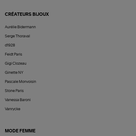
CRÉATEURS BIJOUX
Aurélie Bidermann
Serge Thoraval
d1928
Feidt Paris
Gigi Clozeau
Ginette NY
Pascale Monvoisin
Stone Paris
Vanessa Baroni
Vanrycke
MODE FEMME