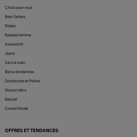
Choisi pour vous
Best-Sellers
Robes
Baskets femme
Sweatshirt
Jeans
Sacs à main
Bijoux tendances
Doudounes et Parkas
Maison déco
Beauté
Conseil Mode
OFFRES ET TENDANCES