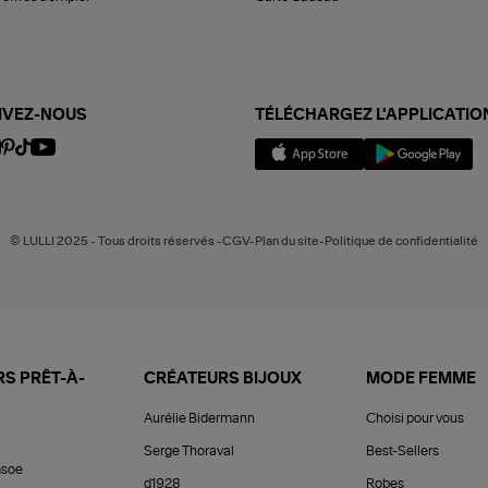
IVEZ-NOUS
TÉLÉCHARGEZ L'APPLICATIO
© LULLI 2025 - Tous droits réservés -CGV-Plan du site-Politique de confidentialité
S PRÊT-À-
CRÉATEURS BIJOUX
MODE FEMME
Aurélie Bidermann
Choisi pour vous
Serge Thoraval
Best-Sellers
soe
d1928
Robes