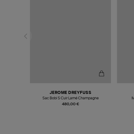
N
JEROME DREYFUSS
te
Sac Bobi S Cuir Lamé Champagne
M
480,00 €