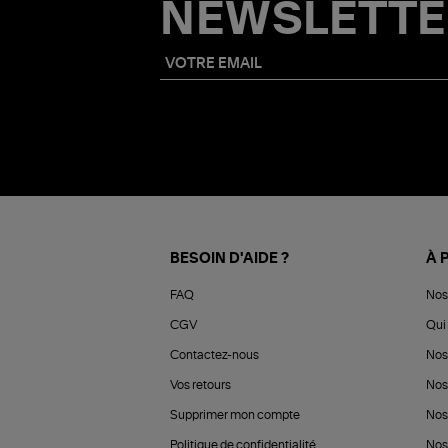
NEWSLETTE
BESOIN D'AIDE ?
À 
FAQ
Nos
CGV
Qui 
Contactez-nous
Nos
Vos retours
Nos
Supprimer mon compte
Nos
Politique de confidentialité
Nos 