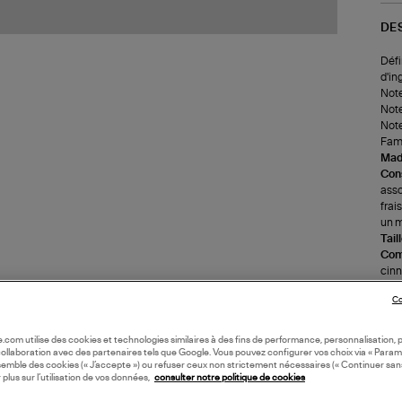
DE
Défi
d'in
Note
Note
Note
Fami
Made
Cons
asso
frai
un m
Tail
Com
cinn
benz
Co
Plus
haut
eniv
oile.com utilise des cookies et technologies similaires à des fins de performance, personnalisation, p
pres
collaboration avec des partenaires tels que Google. Vous pouvez configurer vos choix via « Param
semble des cookies (« J’accepte ») ou refuser ceux non strictement nécessaires (« Continuer san
entr
 plus sur l’utilisation de vos données,
consulter notre politique de cookies
Nath
cell