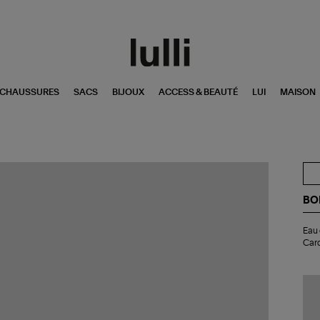
CHAUSSURES
SACS
BIJOUX
ACCESS & BEAUTÉ
LUI
MAISON
BO
Ea
Eau 
de
Car
Pa
#3
San
Am
Ca
10