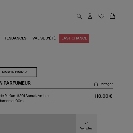
TENDANCES
VALISE D'ÉTÉ
LAST CHANCE
MADE IN FRANCE
N PARFUMEUR
Partager
u
de Parfum #301 Santal, Ambre,
110,00 €
damome 100ml
rfum
01
tal,
bre,
rdamome
+
7
0ml
Voir plus