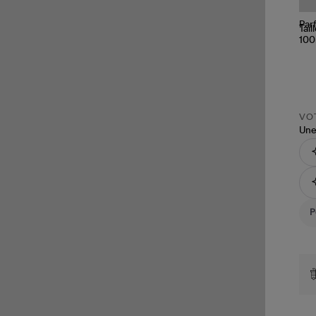
Tail
VOT
Une