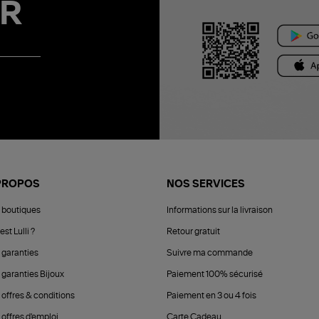
R
PROPOS
NOS SERVICES
 boutiques
Informations sur la livraison
est Lulli ?
Retour gratuit
 garanties
Suivre ma commande
 garanties Bijoux
Paiement 100% sécurisé
 offres & conditions
Paiement en 3 ou 4 fois
offres d'emploi
Carte Cadeau