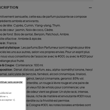
SCRIPTION
nitivement sensuelle, cette eau de parfum puissante se compose
grédients ambrés et enivrants.
s de tête : Cyprès, Cumin, Ylang-ylang, Thym.
s de cœur : jasmin, Noix de coco, Cèdre.
s de fond : Bois de santal, Benjoin, Patchouli, Ambre.
lle olfactive : Ambrée & épicée.
 in :
France.
eil stylistique :
Les parfums Bon Parfumeur sont imaginés pour être
ciés les uns aux autres, selon vos propres envies. Pour un esprit plus
s nous vous conseillons de l'associer avec le #001, ou avec le #201 pour
élange plus fruité.
le & Coupe :
Contenance : 100 ml.
position :
Dénat. d'alcool, parfum, eau, alpha-isométhyl ionone, hexyl
amal, salicylate de benzyle, farnésol, alcool cinnamique, linalool,
oate de benzyle, eugénol, benzyl cinnamate, geraniol. 85% vol.
ntinuer sans accepter
 d'infos :
Une soirée interdite, un rouge à lèvre rouge et une paire de
s talons. Un verre d’un vieux fût de whisky pour commencer, une
rante douce et chaude odeur vient se glisser. Un style racé, intense,
ublicité et
que censuré. Mystérieuse, riche de matière et envoutante #301 nous
étrer »,
s accepter »).
aîne dans une nuit interdite ou la frivolité est permise.
alie Koobus, créée la Cologne #301, les notes boisées ambrées sont
es qu’elle préfère.