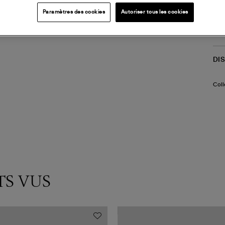
(ref
Paramètres des cookies
Autoriser tous les cookies
LI
DI
Coll
TS VUS