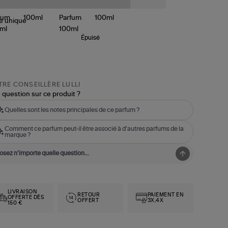
le
unique
Épuisé
RE CONSEILLÈRE LULLI
 question sur ce produit ?
Quelles sont les notes principales de ce parfum ?
Comment ce parfum peut-il être associé à d'autres parfums de la
marque ?
LIVRAISON
RETOUR
PAIEMENT EN
OFFERTE DÈS
OFFERT
3X,4X
150 €