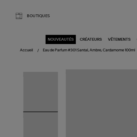
Aller au contenu principal
BOUTIQUES
NOUVEAUTÉS
CRÉATEURS
VÊTEMENTS
Accueil
Eau de Parfum #301 Santal, Ambre, Cardamome 100ml