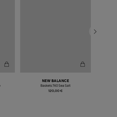
NEW BALANCE
e
Baskets 740 Sea Salt
Veste
120,00 €