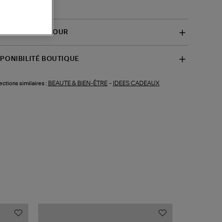
-BP301EDP100)
VRAISON ET RETOUR
SPONIBILITÉ BOUTIQUE
BEAUTE & BIEN-ÊTRE
-
IDEES CADEAUX
ections similaires :