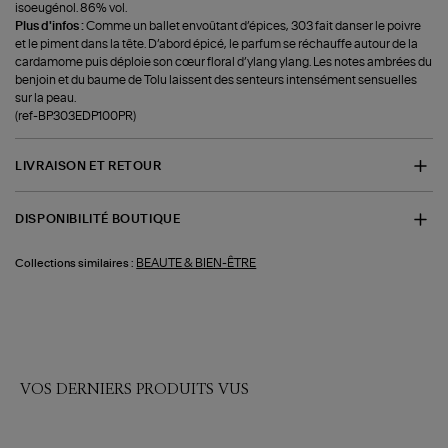
isoeugénol. 86% vol.
Plus d'infos :
Comme un ballet envoûtant d’épices, 303 fait danser le poivre
et le piment dans la tête. D’abord épicé, le parfum se réchauffe autour de la
cardamome puis déploie son cœur floral d’ylang ylang. Les notes ambrées du
benjoin et du baume de Tolu laissent des senteurs intensément sensuelles
sur la peau.
(ref-BP303EDP100PR)
LIVRAISON ET RETOUR
DISPONIBILITÉ BOUTIQUE
BEAUTE & BIEN-ÊTRE
Collections similaires :
VOS DERNIERS PRODUITS VUS