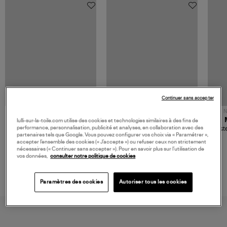
Continuer sans accepter
NOUVELLE COLLECTION
N
JEROME DREYFUSS
TORAL
lulli-sur-la-toile.com utilise des cookies et technologies similaires à des fins de
performance, personnalisation, publicité et analyses, en collaboration avec des
Sac Bobi S Cuir Lamé
Mocassins Killian Sport
Veste
partenaires tels que Google. Vous pouvez configurer vos choix via « Paramétrer »,
Champagne
Mousse
480,00 €
189,00 €
accepter l’ensemble des cookies (« J’accepte ») ou refuser ceux non strictement
nécessaires (« Continuer sans accepter »). Pour en savoir plus sur l’utilisation de
vos données,
consulter notre politique de cookies
Paramètres des cookies
Autoriser tous les cookies