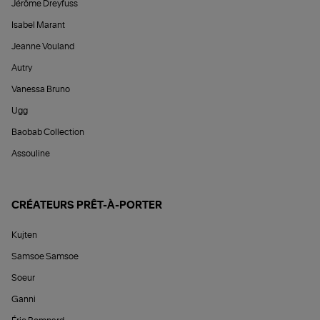
Jérôme Dreyfuss
Isabel Marant
Jeanne Vouland
Autry
Vanessa Bruno
Ugg
Baobab Collection
Assouline
CRÉATEURS PRÊT-À-PORTER
Kujten
Samsoe Samsoe
Soeur
Ganni