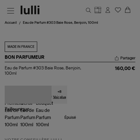
Aller au contenu principal
Accueil
Eau de Parfum #303 Baie Rose, Benjoin, 100ml
MADE IN FRANCE
BON PARFUMEUR
Partager
Eau
Eau de Parfum #303 Baie Rose, Benjoin,
160,00 €
de
100ml
Parfum
#303
Baie
Rose,
+
8
Benjoin,
Voir plus
100ml
Taille
unique
Épuisé
VOTRE CONSEILLÈRE LULLI