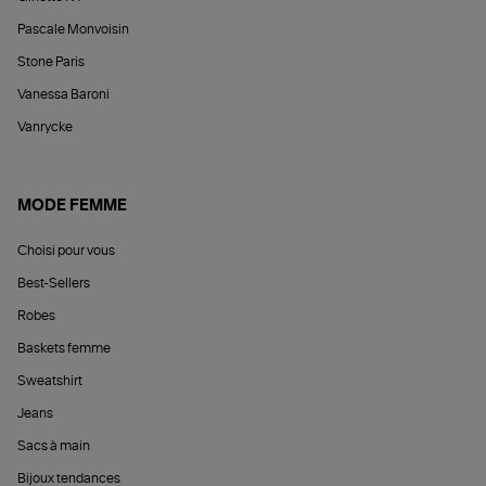
Pascale Monvoisin
Stone Paris
Vanessa Baroni
Vanrycke
MODE FEMME
Choisi pour vous
Best-Sellers
Robes
Baskets femme
Sweatshirt
Jeans
Sacs à main
Bijoux tendances