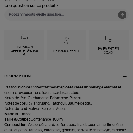
Une question sur ce produit ?
LIVRAISON
PAIEMENT EN
OFFERTE DÈS 150
RETOUR OFFERT
3X,4X
€
DESCRIPTION
L'association des notes fraîches et épicées créée un mélange enivrant et
gourmet évoquant une fragrance de caractère.
Notes de tête : Cardamome, Poivre rose, Piment.
Notes de cœur : Ylang ylang, Patchouli, Baume de tolu.
Notes de fond : Vétiver, Benjoin, Muscs.
Made in :
France.
Taille & Coupe :
Contenance : 100 ml.
Composition :
Alcool dénaturé, parfum, eau, linalol, coumarine, limonène,
citral, eugénol, farnésol, citronellol, géraniol, benzoate de benzyle, cannelle,