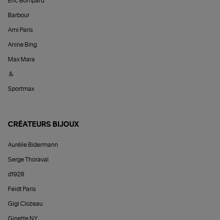
Éric Bompard
Barbour
Ami Paris
Anine Bing
Max Mara
&
Sportmax
CRÉATEURS BIJOUX
Aurélie Bidermann
Serge Thoraval
d1928
Feidt Paris
Gigi Clozeau
Ginette NY