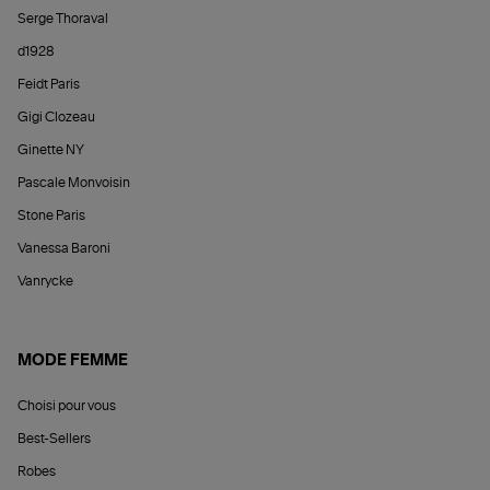
Serge Thoraval
d1928
Feidt Paris
Gigi Clozeau
Ginette NY
Pascale Monvoisin
Stone Paris
Vanessa Baroni
Vanrycke
MODE FEMME
Choisi pour vous
Best-Sellers
Robes