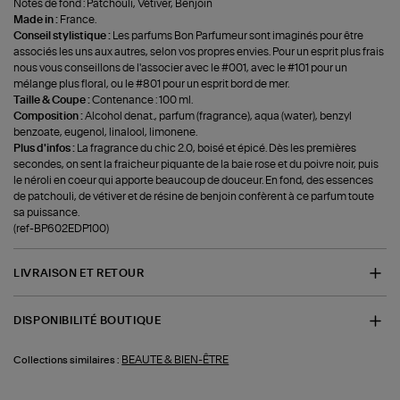
Notes de fond : Patchouli, Vétiver, Benjoin
Made in :
France.
Conseil stylistique :
Les parfums Bon Parfumeur sont imaginés pour être
associés les uns aux autres, selon vos propres envies. Pour un esprit plus frais
nous vous conseillons de l'associer avec le #001, avec le #101 pour un
mélange plus floral, ou le #801 pour un esprit bord de mer.
Taille & Coupe :
Contenance : 100 ml.
Composition :
Alcohol denat., parfum (fragrance), aqua (water), benzyl
benzoate, eugenol, linalool, limonene.
Plus d'infos :
La fragrance du chic 2.0, boisé et épicé. Dès les premières
secondes, on sent la fraicheur piquante de la baie rose et du poivre noir, puis
le néroli en coeur qui apporte beaucoup de douceur. En fond, des essences
de patchouli, de vétiver et de résine de benjoin confèrent à ce parfum toute
sa puissance.
(ref-BP602EDP100)
LIVRAISON ET RETOUR
DISPONIBILITÉ BOUTIQUE
BEAUTE & BIEN-ÊTRE
Collections similaires :