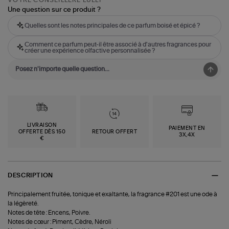
Une question sur ce produit ?
Quelles sont les notes principales de ce parfum boisé et épicé ?
Comment ce parfum peut-il être associé à d'autres fragrances pour
créer une expérience olfactive personnalisée ?
LIVRAISON
PAIEMENT EN
OFFERTE DÈS 150
RETOUR OFFERT
3X,4X
€
DESCRIPTION
Principalement fruitée, tonique et exaltante, la fragrance #201 est une ode à
la légèreté.
Notes de tête : Encens, Poivre.
Notes de cœur : Piment, Cèdre, Néroli