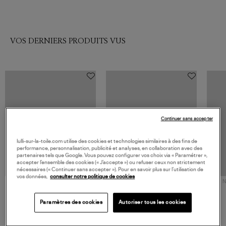
VOS DERNIERS PRODUITS VUS
Continuer sans accepter
lulli-sur-la-toile.com utilise des cookies et technologies similaires à des fins de
performance, personnalisation, publicité et analyses, en collaboration avec des
partenaires tels que Google. Vous pouvez configurer vos choix via « Paramétrer »,
accepter l’ensemble des cookies (« J’accepte ») ou refuser ceux non strictement
nécessaires (« Continuer sans accepter »). Pour en savoir plus sur l’utilisation de
vos données,
consulter notre politique de cookies
NOUVELLE COLLECTION
N
JEROME DREYFUSS
TORAL
Sac Bobi S Cuir Lamé
Mocassins Killian Sport
Paramètres des cookies
Autoriser tous les cookies
Champagne
Mousse
480,00 €
189,00 €