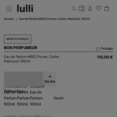
Aller au contenu principal
Accueil
Eau de Parfum #602 Poivre, Cèdre, Patchouli, 100ml
MADE IN FRANCE
BON PARFUMEUR
Partager
Eau
Eau de Parfum #602 Poivre, Cèdre,
110,00 €
de
Patchouli, 100ml
Parfum
#602
Poivre,
Cèdre,
+
8
Patchouli,
Voir plus
100ml
Taille
unique
Épuisé
VOTRE CONSEILLÈRE LULLI