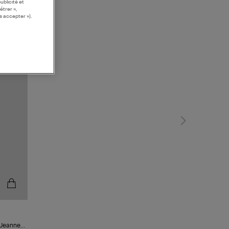
ublicité et
étrer »,
s accepter »).
n Jeanne