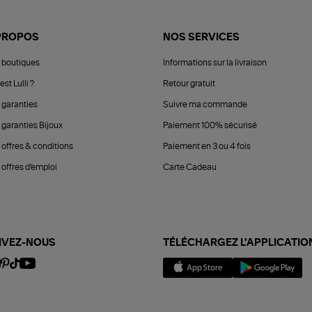
PROPOS
NOS SERVICES
 boutiques
Informations sur la livraison
est Lulli ?
Retour gratuit
 garanties
Suivre ma commande
 garanties Bijoux
Paiement 100% sécurisé
 offres & conditions
Paiement en 3 ou 4 fois
offres d'emploi
Carte Cadeau
IVEZ-NOUS
TÉLÉCHARGEZ L'APPLICATIO