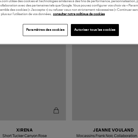
oile.com utilise des cookies et technologies similaires à des fins de performance, personnalisation, p
collaboration avec des partenaires tels que Google. Vous pouvez configurer vos choix via « Param
semble des cookies (« J’accepte ») ou refuser ceux non strictement nécessaires (« Continuer san
 plus sur l’utilisation de vos données,
consulter notre politique de cookies
Paramètres des cookies
Autoriser tous les cookies
COLLABORATION
XIRENA
JEANNE VOULAND
Short Tucker Canyon Rose
Mocassins Frank Noir, Collaboratio