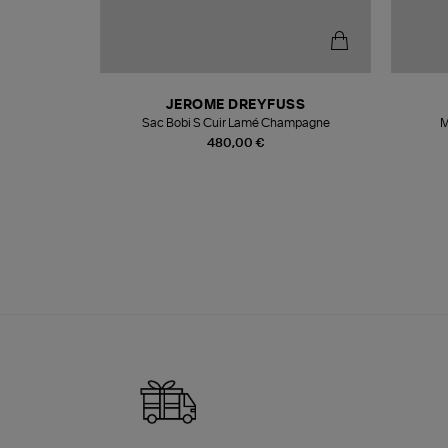
N
JEROME DREYFUSS
te
Sac Bobi S Cuir Lamé Champagne
M
480,00 €