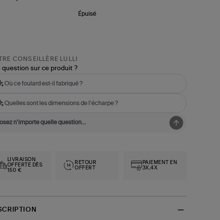
Épuisé
RE CONSEILLÈRE LULLI
 question sur ce produit ?
Où ce foulard est-il fabriqué ?
Quelles sont les dimensions de l'écharpe ?
LIVRAISON
RETOUR
PAIEMENT EN
OFFERTE DÈS
OFFERT
3X,4X
150 €
SCRIPTION