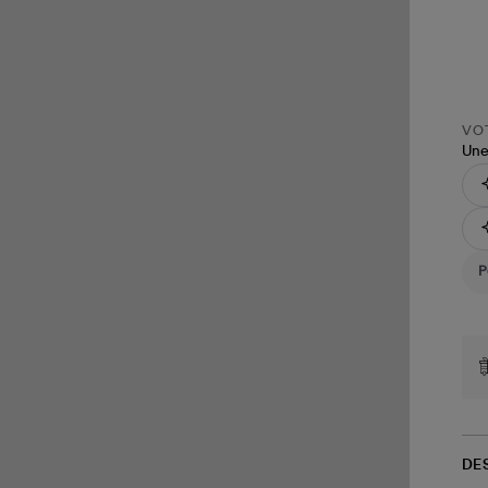
VOT
Une
DE