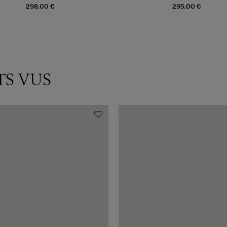
Vouland x Sebago
298,00 €
295,00 €
TS VUS