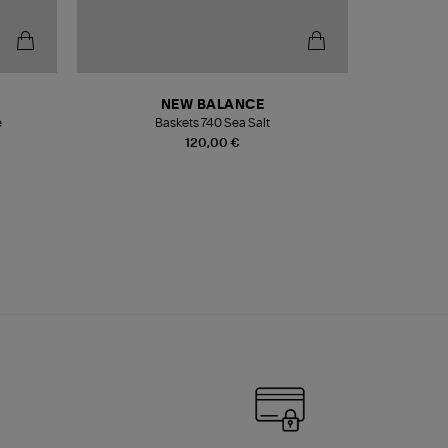
NEW BALANCE
e
Baskets 740 Sea Salt
Veste
120,00 €