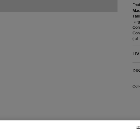
Foul
Made
Tail
Larg
Com
Cons
(ref
LI
DI
Coll
Co