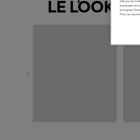
lulli-sur-la-t
LE LOOK
analyses, en 
accepter l’en
Pour en savoir