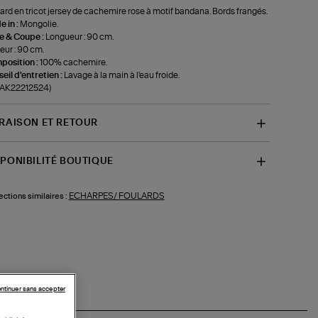
ard en tricot jersey de cachemire rose à motif bandana. Bords frangés.
 in :
Mongolie.
le & Coupe :
Longueur : 90 cm.
eur : 90 cm.
position :
100% cachemire.
eil d'entretien :
Lavage à la main à l'eau froide.
-AK22212524)
VRAISON ET RETOUR
SPONIBILITÉ BOUTIQUE
ECHARPES/ FOULARDS
ections similaires :
ntinuer sans accepter