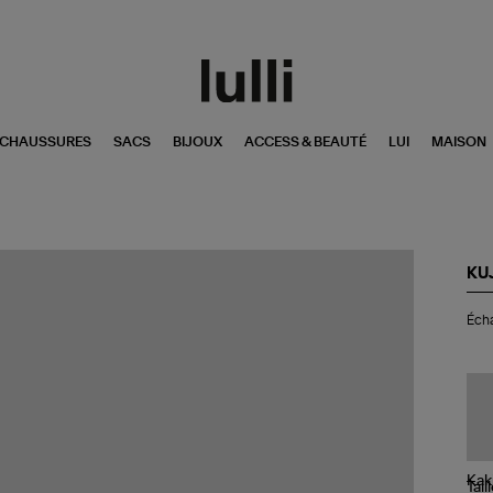
CHAUSSURES
SACS
BIJOUX
ACCESS & BEAUTÉ
LUI
MAISON
KU
Éc
Écha
Hac
Ski
Tail