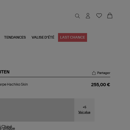
TENDANCES
VALISE D'ÉTÉ
LAST CHANCE
JTEN
Partager
harpe
rpe Hachiko Skin
255,00 €
hiko
n
+
5
Voir plus
le
unique