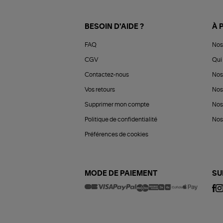
BESOIN D'AIDE ?
À 
FAQ
Nos
CGV
Qui 
Contactez-nous
Nos
Vos retours
Nos
Supprimer mon compte
Nos
Politique de confidentialité
Nos 
Préférences de cookies
MODE DE PAIEMENT
SU