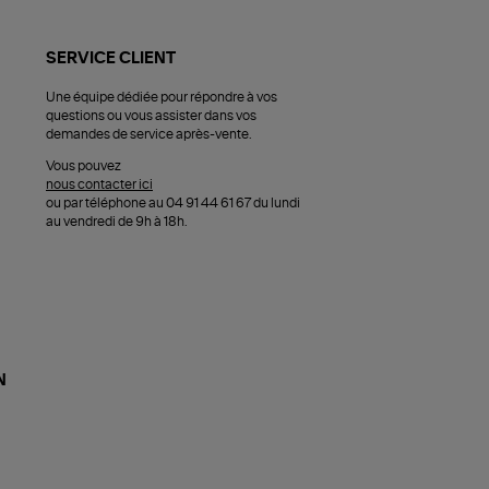
SERVICE CLIENT
Une équipe dédiée pour répondre à vos
questions ou vous assister dans vos
demandes de service après-vente.
Vous pouvez
nous contacter ici
ou par téléphone au 04 91 44 61 67 du lundi
au vendredi de 9h à 18h.
N