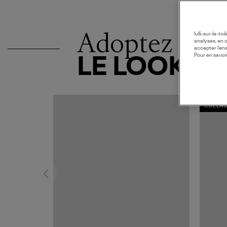
Adoptez
lulli-sur-la-t
analyses, en 
accepter l’en
Pour en savoir
LE LOOK
COLLAB