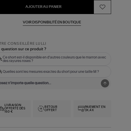
AJOUTER AU PANIER
VOIR DISPONIBILITÉ EN BOUTIQUE
RE CONSEILLÈRE LULLI
 question sur ce produit ?
Ce short est-il disponible en d'autres couleurs que le marron avec
des rayures roses ?
Quelles sont les mesures exactes du short pour une taille M ?
LIVRAISON
RETOUR
PAIEMENT EN
OFFERTE DÈS
OFFERT
3X,4X
150 €