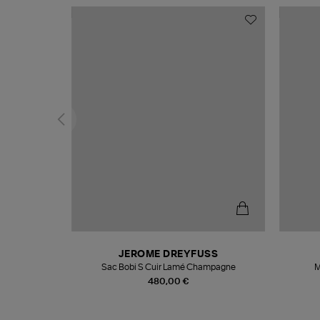
N
JEROME DREYFUSS
te
Sac Bobi S Cuir Lamé Champagne
M
480,00 €