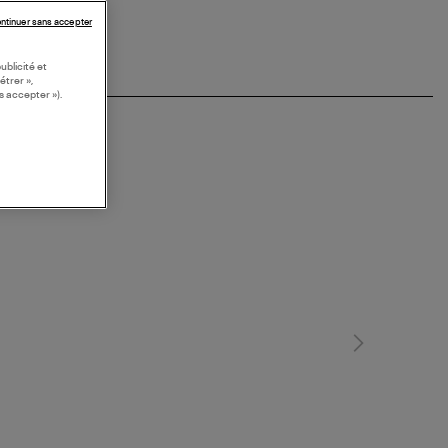
ntinuer sans accepter
ublicité et
étrer »,
s accepter »).