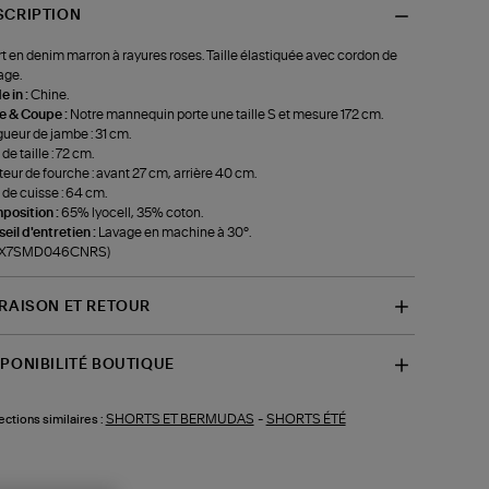
SCRIPTION
t en denim marron à rayures roses. Taille élastiquée avec cordon de
age.
 in :
Chine.
le & Coupe :
Notre mannequin porte une taille S et mesure 172 cm.
ueur de jambe : 31 cm.
de taille : 72 cm.
eur de fourche : avant 27 cm, arrière 40 cm.
 de cuisse : 64 cm.
position :
65% lyocell, 35% coton.
eil d'entretien :
Lavage en machine à 30°.
f-X7SMD046CNRS)
VRAISON ET RETOUR
SPONIBILITÉ BOUTIQUE
SHORTS ET BERMUDAS
-
SHORTS ÉTÉ
ections similaires :