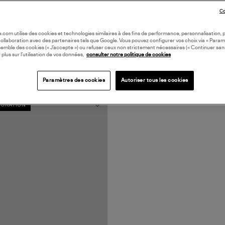
Co
oile.com utilise des cookies et technologies similaires à des fins de performance, personnalisation, p
collaboration avec des partenaires tels que Google. Vous pouvez configurer vos choix via « Param
semble des cookies (« J’accepte ») ou refuser ceux non strictement nécessaires (« Continuer san
 plus sur l’utilisation de vos données,
consulter notre politique de cookies
Paramètres des cookies
Autoriser tous les cookies
ORATION