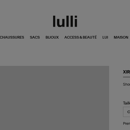
CHAUSSURES
SACS
BIJOUX
ACCESS & BEAUTÉ
LUI
MAISON
XI
Sho
Shor
Tuc
Ca
Ro
Tail
Pren