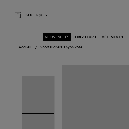
Aller au contenu principal
BOUTIQUES
NOUVEAUTÉS
CRÉATEURS
VÊTEMENTS
Accueil
Short Tucker Canyon Rose