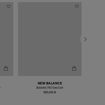
NEW BALANCE
e
Baskets 740 Sea Salt
Veste
120,00 €