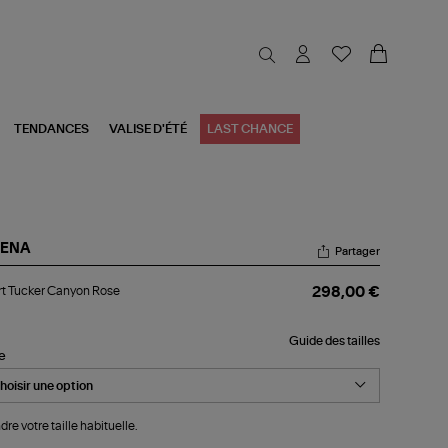
TENDANCES
VALISE D'ÉTÉ
LAST CHANCE
RENA
Partager
rt
t Tucker Canyon Rose
298,00 €
ker
nyon
se
Guide des tailles
le
dre votre taille habituelle.