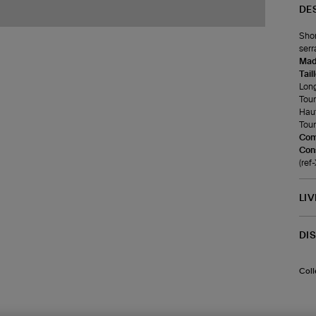
DE
Shor
serr
Made
Tail
Long
Tour 
Haut
Tour
Com
Cons
(re
LI
DI
Coll