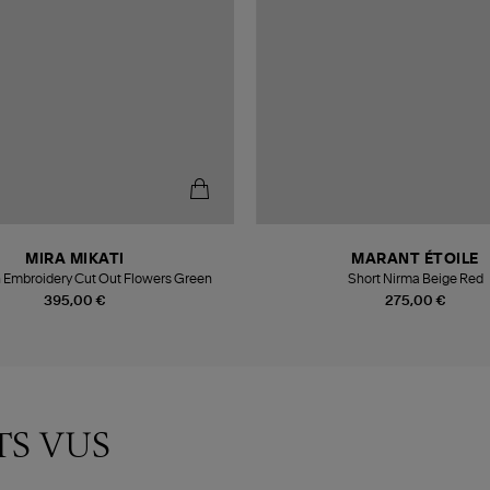
MIRA MIKATI
MARANT ÉTOILE
h Embroidery Cut Out Flowers Green
Short Nirma Beige Red
395,00 €
275,00 €
TS VUS