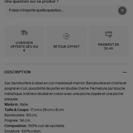
Une question sur ce produit ?
LIVRAISON
PAIEMENT EN
OFFERTE DÈS 150
RETOUR OFFERT
3X,4X
€
DESCRIPTION
Sac bandoulière à rabat en cuir matelassé marron. Bandoulière en chaîne et
poigné en cuir, possibilité de porter en double chaîne. Fermeture par boucle
métallique. Intérieur doublé en coton avec une poche zippée et une poche
plaquée.
Made in :
Italie.
Taille & Coupe :
17 cm x 25 cm x 8 cm.
Bandoulière : 90 cm.
Poignée : 34 cm.
Composition :
100% cuir de vachette.
Doublure : 100% coton.