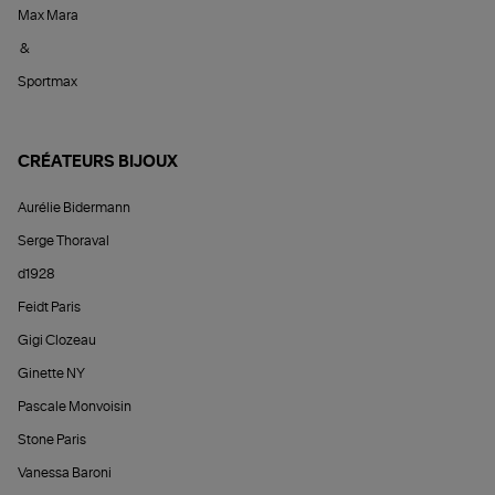
Max Mara
&
Sportmax
CRÉATEURS BIJOUX
Aurélie Bidermann
Serge Thoraval
d1928
Feidt Paris
Gigi Clozeau
Ginette NY
Pascale Monvoisin
Stone Paris
Vanessa Baroni