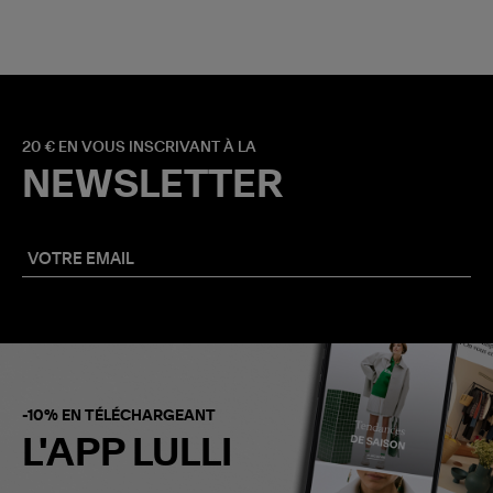
20 € EN VOUS INSCRIVANT À LA
NEWSLETTER
-10% EN TÉLÉCHARGEANT
L'APP LULLI