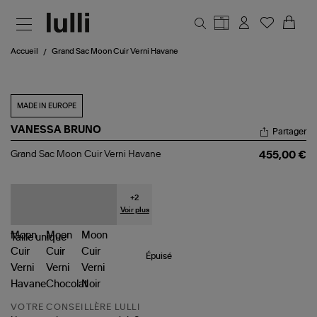
Aller au contenu principal
Accueil
Grand Sac Moon Cuir Verni Havane
MADE IN EUROPE
VANESSA BRUNO
Partager
Grand
Grand Sac Moon Cuir Verni Havane
455,00 €
Sac
Moon
Cuir
Verni
+
2
Havane
Voir plus
Taille
unique
Épuisé
VOTRE CONSEILLÈRE LULLI