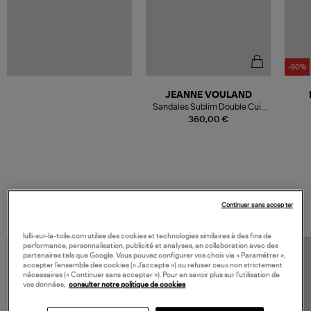
-50%
JEANNE VOULAND
Sandales Sublim Double Cuir
Verni Noir
360,00 €
VOS DERNIERS PRODUITS VUS
Continuer sans accepter
lulli-sur-la-toile.com utilise des cookies et technologies similaires à des fins de
performance, personnalisation, publicité et analyses, en collaboration avec des
partenaires tels que Google. Vous pouvez configurer vos choix via « Paramétrer »,
accepter l’ensemble des cookies (« J’accepte ») ou refuser ceux non strictement
nécessaires (« Continuer sans accepter »). Pour en savoir plus sur l’utilisation de
vos données,
consulter notre politique de cookies