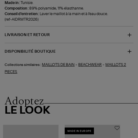
Made in :
Tunisie.
Composition :
89% polyamide, 11% élasthanne.
Conseil d'entretien :
Laver le maillot à la main et à l'eau douce.
(ref-AIDRMTR2026)
LIVRAISON ET RETOUR
DISPONIBILITÉ BOUTIQUE
-
-
MAILLOTS DE BAIN
BEACHWEAR
MAILLOTS 2
Collections similaires :
PIECES
Adoptez
LE LOOK
MADE IN EUROPE