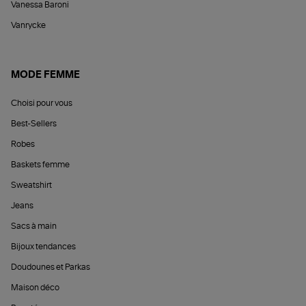
Vanessa Baroni
Vanrycke
MODE FEMME
Choisi pour vous
Best-Sellers
Robes
Baskets femme
Sweatshirt
Jeans
Sacs à main
Bijoux tendances
Doudounes et Parkas
Maison déco