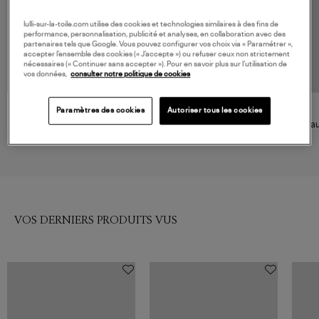
lulli-sur-la-toile.com utilise des cookies et technologies similaires à des fins de
performance, personnalisation, publicité et analyses, en collaboration avec des
partenaires tels que Google. Vous pouvez configurer vos choix via « Paramétrer »,
accepter l’ensemble des cookies (« J’accepte ») ou refuser ceux non strictement
nécessaires (« Continuer sans accepter »). Pour en savoir plus sur l’utilisation de
vos données,
consulter notre politique de cookies
Paramètres des cookies
Autoriser tous les cookies
ANJA
MOMONI
Haut de Maillot L'Ensorcelant
Haut De Maillot Marine Blu
Hau
Navy
85,00 €
87,00 €
VOS DERNIERS PRODUITS VUS