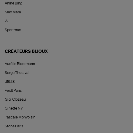
Anine Bing
Max Mara
&
Sportmax
CRÉATEURS BIJOUX
Aurélie Bidermann
Serge Thoraval
d1928
Feidt Paris
Gigi Clozeau
Ginette NY
Pascale Monvoisin
Stone Paris