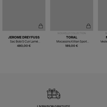
NOUVELLE COLLECTION
N
JEROME DREYFUSS
TORAL
Sac Bobi S Cuir Lamé
Mocassins Killian Sport
Veste
Champagne
Mousse
480,00 €
189,00 €
LIVRAISON GRATUITE