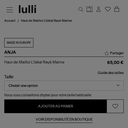
Aller au contenu principal
Accueil
Haut de Maillot L'Idéal Rayé Marine
MADE IN EUROPE
ANJA
Partager
Haut
Haut de Maillot L'Idéal Rayé Marine
65,00 €
de
Maillot
Guide des tailles
L'Idéal
Taille
Rayé
Marine
Nous vous conseillons d'opter pour votre taille habituelle.
AJOUTER AU PANIER
VOIR DISPONIBILITÉ EN BOUTIQUE