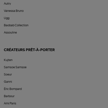
Autry
Vanessa Bruno
Ugg
Baobab Collection
Assouline
CRÉATEURS PRÊT-À-PORTER
Kujten
Samsoe Samsoe
Soeur
Ganni
Éric Bompard
Barbour
Ami Paris