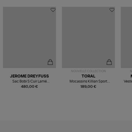
NOUVELLE COLLECTION
N
JEROME DREYFUSS
TORAL
Sac Bobi S Cuir Lamé
Mocassins Killian Sport
Veste
Champagne
Mousse
480,00 €
189,00 €