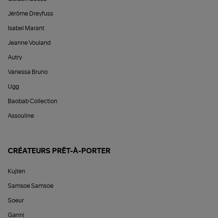
Jérôme Dreyfuss
Isabel Marant
Jeanne Vouland
Autry
Vanessa Bruno
Ugg
Baobab Collection
Assouline
CRÉATEURS PRÊT-À-PORTER
Kujten
Samsoe Samsoe
Soeur
Ganni