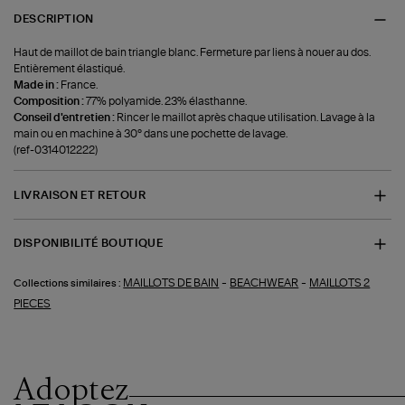
DESCRIPTION
Haut de maillot de bain triangle blanc. Fermeture par liens à nouer au dos.
Entièrement élastiqué.
Made in :
France.
Composition :
77% polyamide. 23% élasthanne.
Conseil d'entretien :
Rincer le maillot après chaque utilisation. Lavage à la
main ou en machine à 30° dans une pochette de lavage.
(ref-0314012222)
LIVRAISON ET RETOUR
DISPONIBILITÉ BOUTIQUE
-
-
MAILLOTS DE BAIN
BEACHWEAR
MAILLOTS 2
Collections similaires :
PIECES
Adoptez