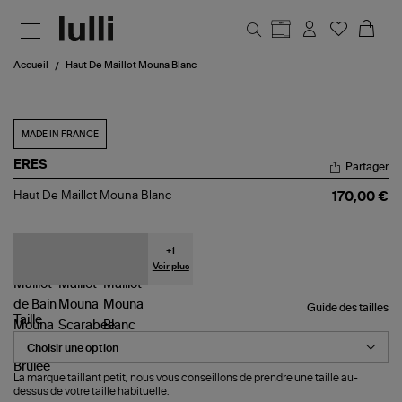
Aller au contenu principal
Accueil
Haut De Maillot Mouna Blanc
MADE IN FRANCE
ERES
Partager
Haut
Haut De Maillot Mouna Blanc
170,00 €
De
Maillot
Mouna
Blanc
+
1
Voir plus
Guide des tailles
Taille
La marque taillant petit, nous vous conseillons de prendre une taille au-
dessus de votre taille habituelle.