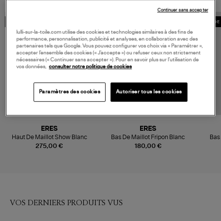
Continuer sans accepter
MADE IN EUROPE
MADE IN FRANCE
MADE 
lulli-sur-la-toile.com utilise des cookies et technologies similaires à des fins de
performance, personnalisation, publicité et analyses, en collaboration avec des
partenaires tels que Google. Vous pouvez configurer vos choix via « Paramétrer »,
accepter l’ensemble des cookies (« J’accepte ») ou refuser ceux non strictement
nécessaires (« Continuer sans accepter »). Pour en savoir plus sur l’utilisation de
vos données,
consulter notre politique de cookies
Paramètres des cookies
Autoriser tous les cookies
ERES
ERES
Haut De Maillot Show Blanc
Bas De Maillot Fripon Blanc
Bas
275,00 €
180,00 €
VOS DERNIERS PRODUITS VUS