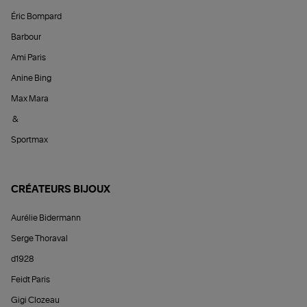
Éric Bompard
Barbour
Ami Paris
Anine Bing
Max Mara
&
Sportmax
CRÉATEURS BIJOUX
Aurélie Bidermann
Serge Thoraval
d1928
Feidt Paris
Gigi Clozeau