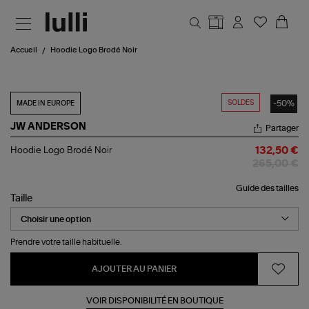
Aller au contenu principal
Accueil
Hoodie Logo Brodé Noir
SOLDES
-50%
MADE IN EUROPE
JW ANDERSON
Partager
Hoodie
Hoodie Logo Brodé Noir
132,50 €
Logo
265,00 €
Brodé
Noir
Guide des tailles
Taille
Prendre votre taille habituelle.
AJOUTER AU PANIER
VOIR DISPONIBILITÉ EN BOUTIQUE