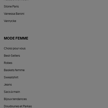
Stone Paris
Vanessa Baroni
Vanrycke
MODE FEMME
Choisi pour vous
Best-Sellers
Robes
Baskets femme
Sweatshirt
Jeans
Sacs à main
Bijoux tendances
Doudounes et Parkas