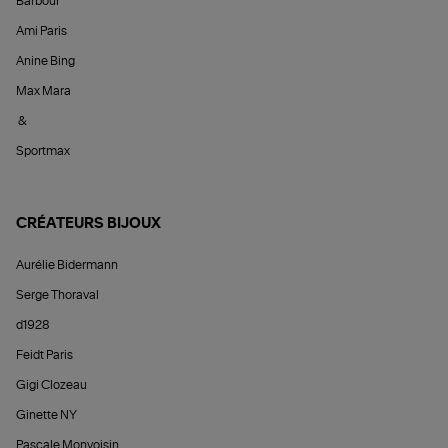
Barbour
Ami Paris
Anine Bing
Max Mara
&
Sportmax
CRÉATEURS BIJOUX
Aurélie Bidermann
Serge Thoraval
d1928
Feidt Paris
Gigi Clozeau
Ginette NY
Pascale Monvoisin