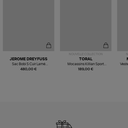
NOUVELLE COLLECTION
N
JEROME DREYFUSS
TORAL
Sac Bobi S Cuir Lamé
Mocassins Killian Sport
Veste
Champagne
Mousse
480,00 €
189,00 €