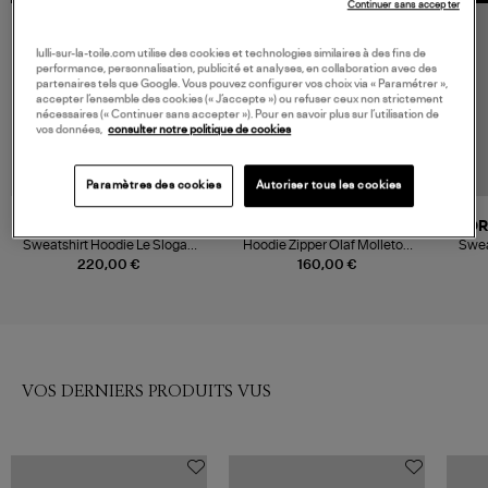
Continuer sans accepter
lulli-sur-la-toile.com utilise des cookies et technologies similaires à des fins de
performance, personnalisation, publicité et analyses, en collaboration avec des
partenaires tels que Google. Vous pouvez configurer vos choix via « Paramétrer »,
accepter l’ensemble des cookies (« J’accepte ») ou refuser ceux non strictement
nécessaires (« Continuer sans accepter »). Pour en savoir plus sur l’utilisation de
vos données,
consulter notre politique de cookies
Paramètres des cookies
Autoriser tous les cookies
DRÔLE DE MONSIEUR
JEANNE VOULAND
DR
Sweatshirt Hoodie Le Slogan
Hoodie Zipper Olaf Molleton
Swea
Black
Noir
220,00 €
160,00 €
VOS DERNIERS PRODUITS VUS