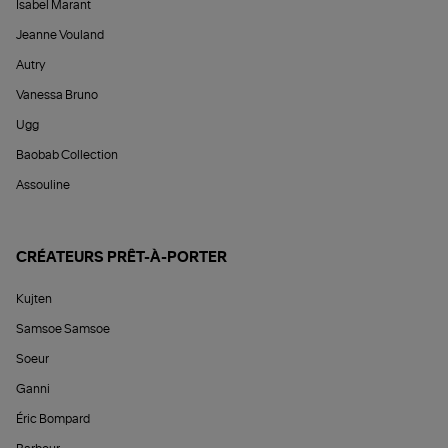
Isabel Marant
Jeanne Vouland
Autry
Vanessa Bruno
Ugg
Baobab Collection
Assouline
CRÉATEURS PRÊT-À-PORTER
Kujten
Samsoe Samsoe
Soeur
Ganni
Éric Bompard