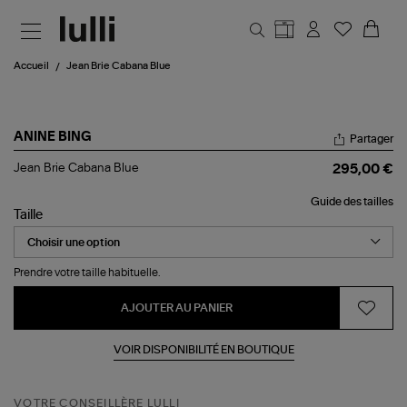
Aller au contenu principal
Accueil
Jean Brie Cabana Blue
ANINE BING
Partager
Jean
Jean Brie Cabana Blue
295,00 €
Brie
Cabana
Guide des tailles
Blue
Taille
Prendre votre taille habituelle.
AJOUTER AU PANIER
VOIR DISPONIBILITÉ EN BOUTIQUE
VOTRE CONSEILLÈRE LULLI