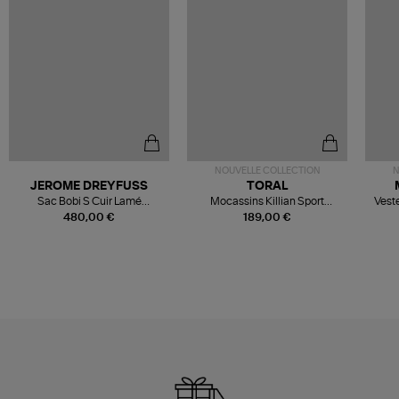
NOUVELLE COLLECTION
N
JEROME DREYFUSS
TORAL
Sac Bobi S Cuir Lamé
Mocassins Killian Sport
Veste
Champagne
Mousse
480,00 €
189,00 €