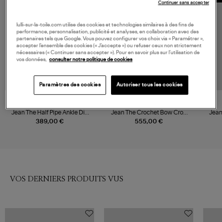
Continuer sans accepter
lulli-sur-la-toile.com utilise des cookies et technologies similaires à des fins de
performance, personnalisation, publicité et analyses, en collaboration avec des
partenaires tels que Google. Vous pouvez configurer vos choix via « Paramétrer »,
accepter l’ensemble des cookies (« J’accepte ») ou refuser ceux non strictement
nécessaires (« Continuer sans accepter »). Pour en savoir plus sur l’utilisation de
vos données,
consulter notre politique de cookies
Paramètres des cookies
Autoriser tous les cookies
MOTHER
FRAME
Jean The Half Pipe Ankle Did
Jean The Crochet Bow Crop
Jean
You Bring Me Any
Aura
389,00 €
555,00 €
VOS DERNIERS PRODUITS VUS