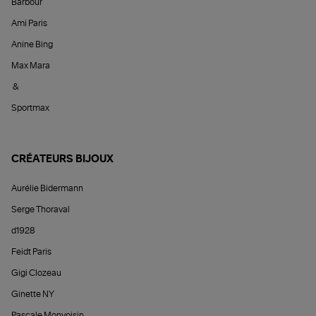
Barbour
Ami Paris
Anine Bing
Max Mara
&
Sportmax
CRÉATEURS BIJOUX
Aurélie Bidermann
Serge Thoraval
d1928
Feidt Paris
Gigi Clozeau
Ginette NY
Pascale Monvoisin