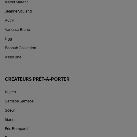
Isabel Marant
Jeanne Vouland
Autry
Vanessa Bruno
Ugg
Baobab Collection
Assouline
CRÉATEURS PRÊT-À-PORTER
Kujten
Samsoe Samsoe
Soeur
Ganni
Éric Bompard