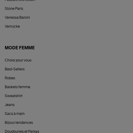
Stone Paris
Vanessa Baroni
Vanrycke
MODE FEMME
Choisi pour vous
Best-Sellers
Robes
Baskets femme
Sweatshirt
Jeans
Sacs à main
Bijoux tendances
Doudounes et Parkas