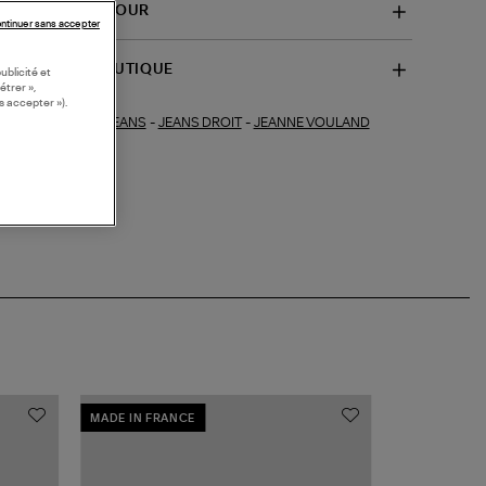
VRAISON ET RETOUR
ntinuer sans accepter
SPONIBILITÉ BOUTIQUE
ublicité et
étrer »,
s accepter »).
JEANS
-
JEANS DROIT
-
JEANNE VOULAND
ections similaires :
MADE IN FRANCE
COLLABORAT