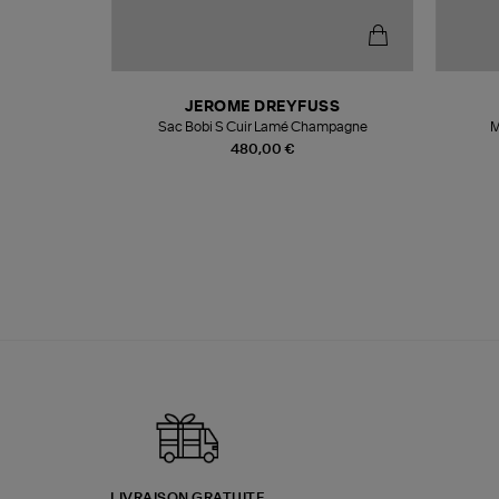
N
JEROME DREYFUSS
te
Sac Bobi S Cuir Lamé Champagne
M
480,00 €
LIVRAISON GRATUITE