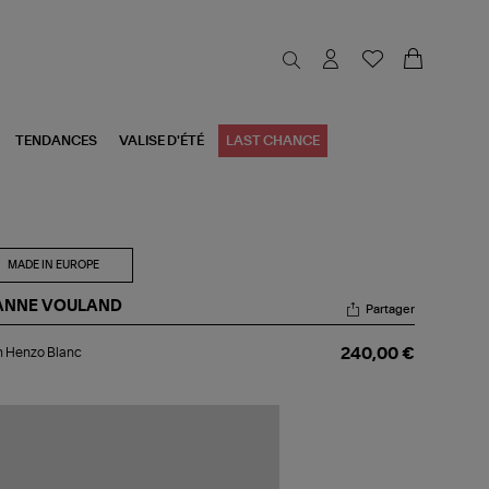
TENDANCES
VALISE D'ÉTÉ
LAST CHANCE
MADE IN EUROPE
ANNE VOULAND
Partager
an
n Henzo Blanc
240,00 €
nzo
nc