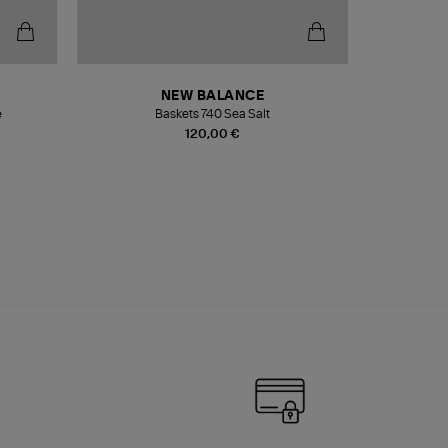
NEW BALANCE
e
Baskets 740 Sea Salt
Veste
120,00 €