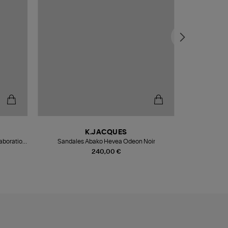
K.JACQUES
aboration
Sandales Abako Hevea Odeon Noir
Mocassins Cle
Clark
240,00 €