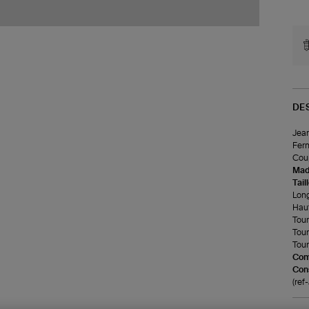
DE
Jean
Ferm
Coup
Made
Tail
Long
Haut
Tour 
Tour
Tour
Com
Cons
(re