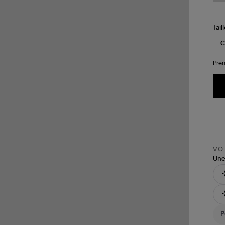
Tail
Pren
VOT
Une