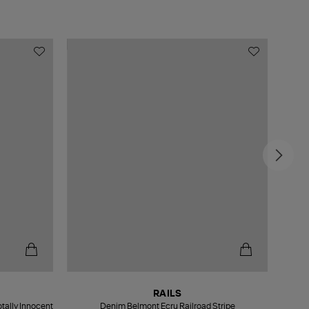
RAILS
tally Innocent
Denim Belmont Ecru Railroad Stripe