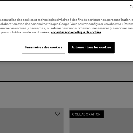
LI
Co
DI
oile.com utilise des cookies et technologies similaires à des fins de performance, personnalisation, p
collaboration avec des partenaires tels que Google. Vous pouvez configurer vos choix via « Param
semble des cookies (« J’accepte ») ou refuser ceux non strictement nécessaires (« Continuer san
 plus sur l’utilisation de vos données,
consulter notre politique de cookies
Coll
Paramètres des cookies
Autoriser tous les cookies
COLLABORATION