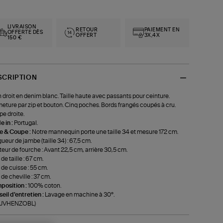
LIVRAISON
RETOUR
PAIEMENT EN
OFFERTE DÈS
OFFERT
3X,4X
150 €
SCRIPTION
 droit en denim blanc. Taille haute avec passants pour ceinture.
eture par zip et bouton. Cinq poches. Bords frangés coupés à cru.
e droite.
 in :
Portugal.
le & Coupe :
Notre mannequin porte une taille 34 et mesure 172 cm.
ueur de jambe (taille 34) : 67,5 cm.
eur de fourche : Avant 22,5 cm, arrière 30,5 cm.
de taille : 67 cm.
 de cuisse : 55 cm.
 de cheville : 37 cm.
position :
100% coton.
eil d'entretien :
Lavage en machine à 30°.
f-JVHENZOBL)