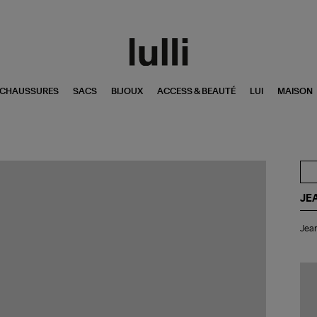
CHAUSSURES
SACS
BIJOUX
ACCESS & BEAUTÉ
LUI
MAISON
JE
Je
Jea
He
Bla