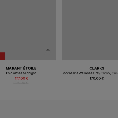
%
MARANT ÉTOILE
CLARKS
Polo Althea Midnight
Mocassins Wallabee Grey Combi, Coll
Clarks X Aleali May
177,00 €
170,00 €
295,00 €