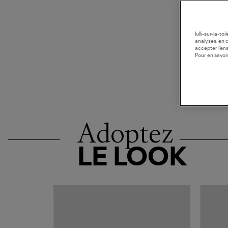
lulli-sur-la-t
analyses, en 
accepter l’en
Pour en savoir
Adoptez
LE LOOK