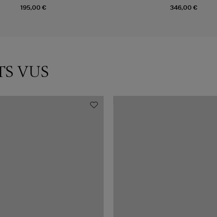
195,00 €
346,00 €
TS VUS