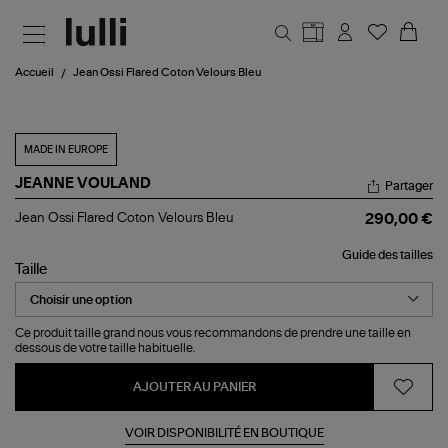
Aller au contenu principal
Accueil
Jean Ossi Flared Coton Velours Bleu
MADE IN EUROPE
JEANNE VOULAND
Partager
Jean
Jean Ossi Flared Coton Velours Bleu
290,00 €
Ossi
Flared
Guide des tailles
Coton
Taille
Velours
Bleu
Ce produit taille grand nous vous recommandons de prendre une taille en
dessous de votre taille habituelle.
AJOUTER AU PANIER
VOIR DISPONIBILITÉ EN BOUTIQUE