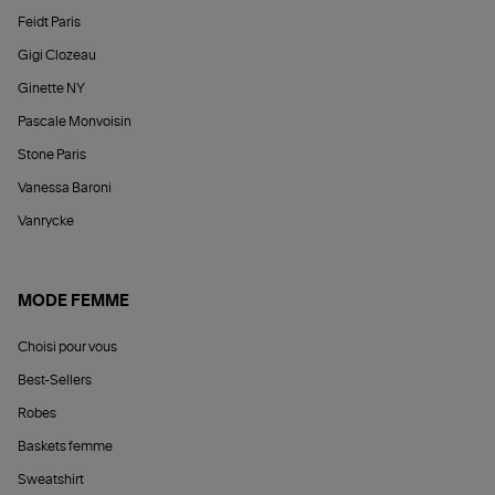
Feidt Paris
Gigi Clozeau
Ginette NY
Pascale Monvoisin
Stone Paris
Vanessa Baroni
Vanrycke
MODE FEMME
Choisi pour vous
Best-Sellers
Robes
Baskets femme
Sweatshirt