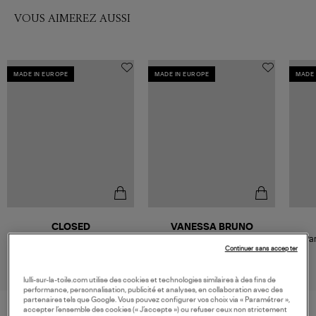
VOUS AIMEREZ AUSSI
MADE IN EUROPE
MADE IN EUROPE
MADE 
CLOSED
VANESSA BRUNO
Pantalon Wera Mid Blue
Pantalon Dompay Marine
Pa
Continuer sans accepter
270,00 €
235,00 €
lulli-sur-la-toile.com utilise des cookies et technologies similaires à des fins de
performance, personnalisation, publicité et analyses, en collaboration avec des
partenaires tels que Google. Vous pouvez configurer vos choix via « Paramétrer »,
accepter l’ensemble des cookies (« J’accepte ») ou refuser ceux non strictement