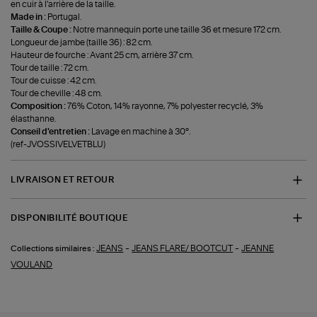
en cuir à l'arrière de la taille.
Made in :
Portugal.
Taille & Coupe :
Notre mannequin porte une taille 36 et mesure 172 cm.
Longueur de jambe (taille 36) : 82 cm.
Hauteur de fourche : Avant 25 cm, arrière 37 cm.
Tour de taille : 72 cm.
Tour de cuisse : 42 cm.
Tour de cheville : 48 cm.
Composition :
76% Coton, 14% rayonne, 7% polyester recyclé, 3%
élasthanne.
Conseil d'entretien :
Lavage en machine à 30°.
(ref-JVOSSIVELVETBLU)
LIVRAISON ET RETOUR
DISPONIBILITÉ BOUTIQUE
-
-
JEANS
JEANS FLARE/ BOOTCUT
JEANNE
Collections similaires :
VOULAND