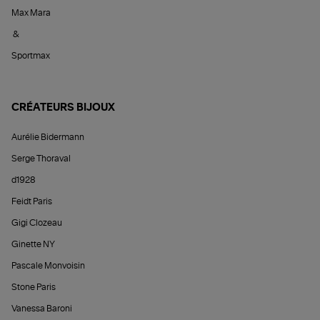
Max Mara
&
Sportmax
CRÉATEURS BIJOUX
Aurélie Bidermann
Serge Thoraval
d1928
Feidt Paris
Gigi Clozeau
Ginette NY
Pascale Monvoisin
Stone Paris
Vanessa Baroni