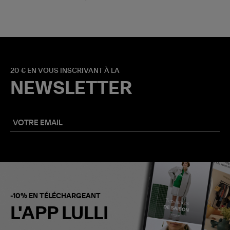
20 € EN VOUS INSCRIVANT À LA
NEWSLETTER
-10% EN TÉLÉCHARGEANT
L'APP LULLI