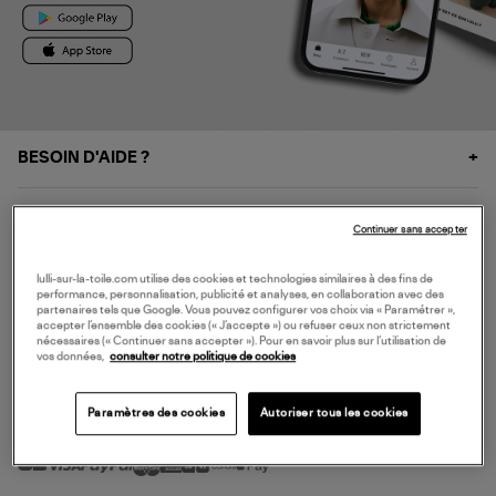
BESOIN D'AIDE ?
À PROPOS
Continuer sans accepter
NOS SERVICES
lulli-sur-la-toile.com utilise des cookies et technologies similaires à des fins de
performance, personnalisation, publicité et analyses, en collaboration avec des
partenaires tels que Google. Vous pouvez configurer vos choix via « Paramétrer »,
accepter l’ensemble des cookies (« J’accepte ») ou refuser ceux non strictement
SERVICE CLIENT
nécessaires (« Continuer sans accepter »). Pour en savoir plus sur l’utilisation de
vos données,
consulter notre politique de cookies
Paramètres des cookies
Autoriser tous les cookies
MODE DE PAIEMENT