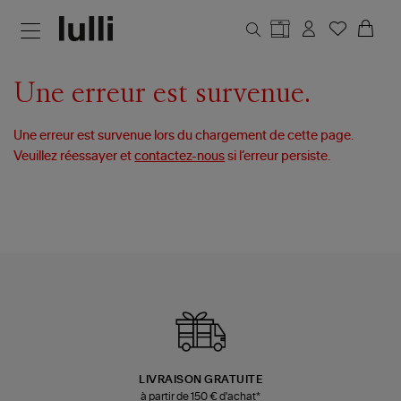
Aller au contenu principal
Une erreur est survenue.
Une erreur est survenue lors du chargement de cette page.
Veuillez réessayer et
contactez-nous
si l’erreur persiste.
LIVRAISON GRATUITE
à partir de 150 € d'achat*