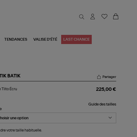
TENDANCES
VALISE D'ÉTÉ
LAST CHANCE
TIK BATIK
Partager
an
 Tilto Écru
225,00 €
to
u
Guide des tailles
le
dre votre taille habituelle.