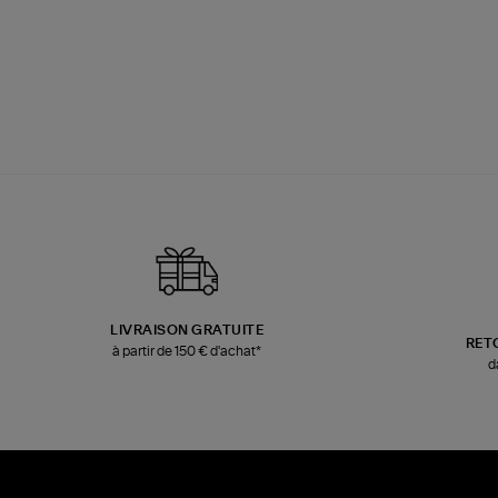
LIVRAISON GRATUITE
RET
à partir de 150 € d'achat*
d