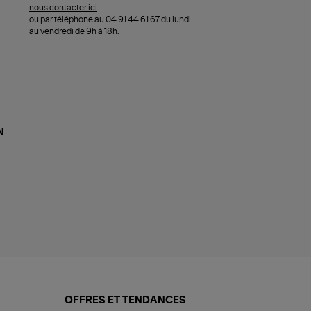
nous contacter ici
ou par téléphone au 04 91 44 61 67 du lundi
au vendredi de 9h à 18h.
N
OFFRES ET TENDANCES