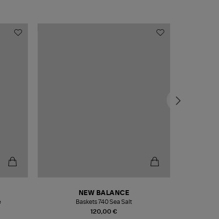
NEW BALANCE
e
Baskets 740 Sea Salt
Veste
120,00 €