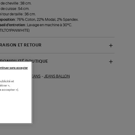
 de cheville : 38 cm.
 de cuisse : 54 cm.
 tour de taille : 36 cm.
position :
76% Coton, 22% Modal, 2% Spandex.
eil d'entretien :
Lavage en machine à 30°C.
-TILTO1PANWHITE)
VRAISON ET RETOUR
SPONIBILITÉ BOUTIQUE
ntinuer sans accepter
JEANS
-
JEANS BALLON
ections similaires :
ublicité et
étrer »,
s accepter »).