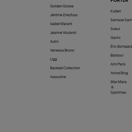
PORTER
Golden Goose
Kujten
Jérôme Dreyfuss
Samsoe Sam
Isabel Marant
Soeur
Jeanne Vouland
Ganni
Autry
Éric Bompar
Vanessa Bruno
Barbour
Ugg
Ami Paris
Baobab Collection
Anine Bing
Assouline
Max Mara
&
Sportmax