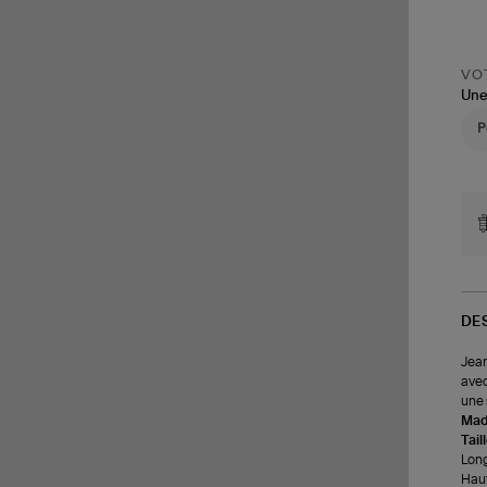
VOT
Une
DE
Jean
avec
une 
Made
Tail
Long
Haut