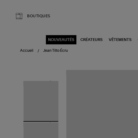
Aller au contenu principal
BOUTIQUES
NOUVEAUTÉS
CRÉATEURS
VÊTEMENTS
Accueil
Jean Tilto Écru