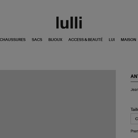
CHAUSSURES
SACS
BIJOUX
ACCESS & BEAUTÉ
LUI
MAISON
AN
Je
Jean
Til
Écr
Tail
Pren