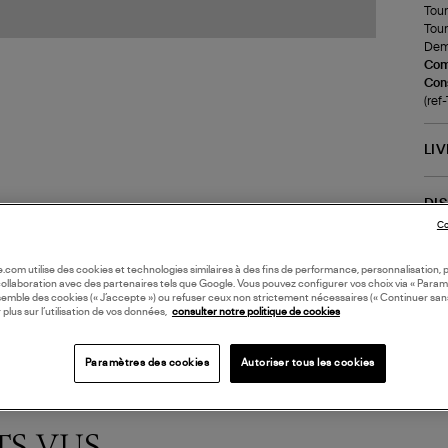
Tour
Tour
Demi
Com
Cons
(ref
LI
DI
Co
Coll
oile.com utilise des cookies et technologies similaires à des fins de performance, personnalisation, p
collaboration avec des partenaires tels que Google. Vous pouvez configurer vos choix via « Param
semble des cookies (« J’accepte ») ou refuser ceux non strictement nécessaires (« Continuer san
 plus sur l’utilisation de vos données,
consulter notre politique de cookies
Paramètres des cookies
Autoriser tous les cookies
TS VUS