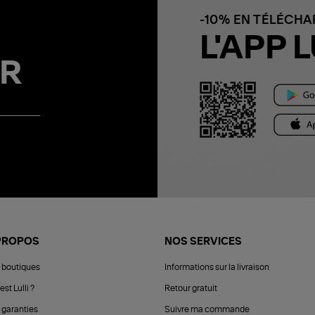
-10% EN TÉLÉCH
L'APP L
R
PROPOS
NOS SERVICES
 boutiques
Informations sur la livraison
est Lulli ?
Retour gratuit
 garanties
Suivre ma commande