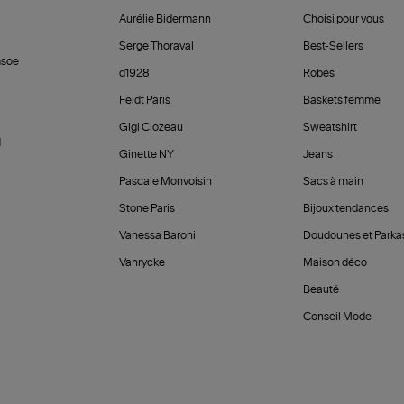
Aurélie Bidermann
Choisi pour vous
Serge Thoraval
Best-Sellers
soe
d1928
Robes
Feidt Paris
Baskets femme
Gigi Clozeau
Sweatshirt
d
Ginette NY
Jeans
Pascale Monvoisin
Sacs à main
Stone Paris
Bijoux tendances
Vanessa Baroni
Doudounes et Parka
Vanrycke
Maison déco
Beauté
Conseil Mode