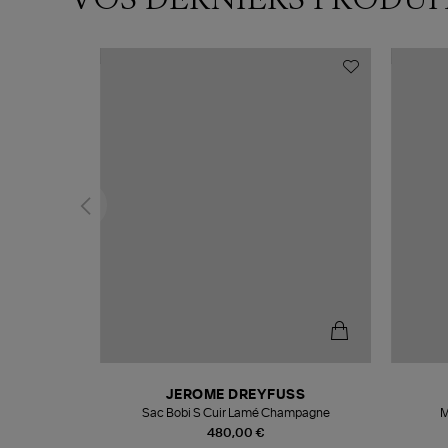
N
JEROME DREYFUSS
te
Sac Bobi S Cuir Lamé Champagne
M
480,00 €