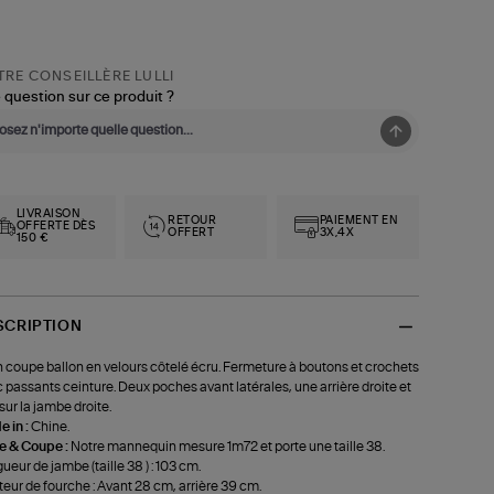
RE CONSEILLÈRE LULLI
 question sur ce produit ?
LIVRAISON
RETOUR
PAIEMENT EN
OFFERTE DÈS
OFFERT
3X,4X
150 €
SCRIPTION
 coupe ballon en velours côtelé écru. Fermeture à boutons et crochets
 passants ceinture. Deux poches avant latérales, une arrière droite et
sur la jambe droite.
 in :
Chine.
le & Coupe :
Notre mannequin mesure 1m72 et porte une taille 38.
ueur de jambe (taille 38 ) : 103 cm.
eur de fourche : Avant 28 cm, arrière 39 cm.