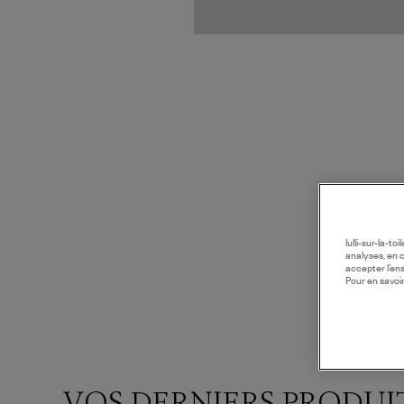
lulli-sur-la-t
analyses, en 
accepter l’en
Pour en savoir
VOS DERNIERS PRODUI