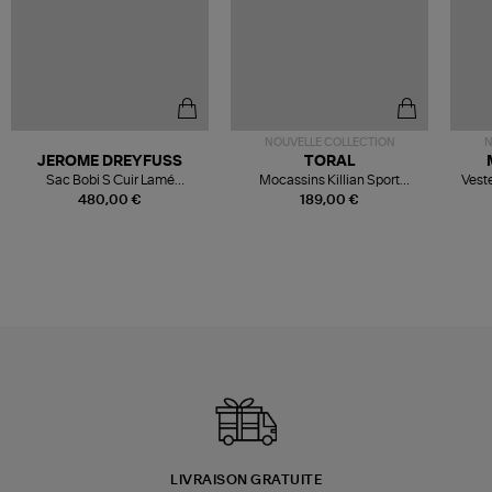
NOUVELLE COLLECTION
N
JEROME DREYFUSS
TORAL
Sac Bobi S Cuir Lamé
Mocassins Killian Sport
Veste
Champagne
Mousse
480,00 €
189,00 €
LIVRAISON GRATUITE