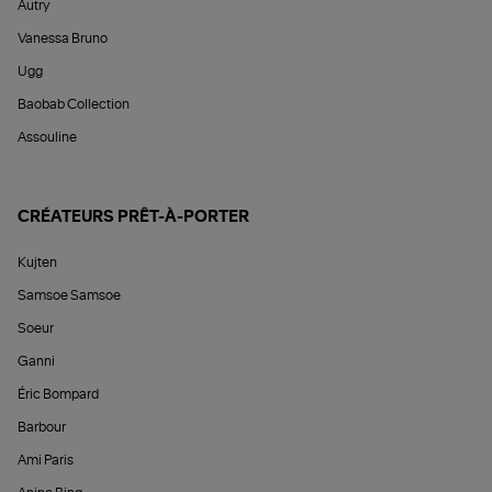
Autry
Vanessa Bruno
Ugg
Baobab Collection
Assouline
CRÉATEURS PRÊT-À-PORTER
Kujten
Samsoe Samsoe
Soeur
Ganni
Éric Bompard
Barbour
Ami Paris