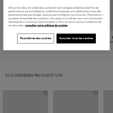
lulli-sur-la-toile.com utilise des cookies et technologies similaires à des fins de
performance, personnalisation, publicité et analyses, en collaboration avec des
partenaires tels que Google. Vous pouvez configurer vos choix via « Paramétrer »,
accepter l’ensemble des cookies (« J’accepte ») ou refuser ceux non strictement
nécessaires (« Continuer sans accepter »). Pour en savoir plus sur l’utilisation de
vos données,
consulter notre politique de cookies
VANESSA BRUNO
MOTHER
Paramètres des cookies
Autoriser tous les cookies
Jean Helias Indigo Clair
Jean The Mid Rise Rambler Zip
Pan
Ankle Tambourine Man
195,00 €
360,00 €
VOS DERNIERS PRODUITS VUS