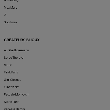
Anine Bing
Max Mara
&
Sportmax
CRÉATEURS BIJOUX
Aurélie Bidermann
Serge Thoraval
d1928
Feidt Paris
Gigi Clozeau
Ginette NY
Pascale Monvoisin
Stone Paris
Vanessa Baroni