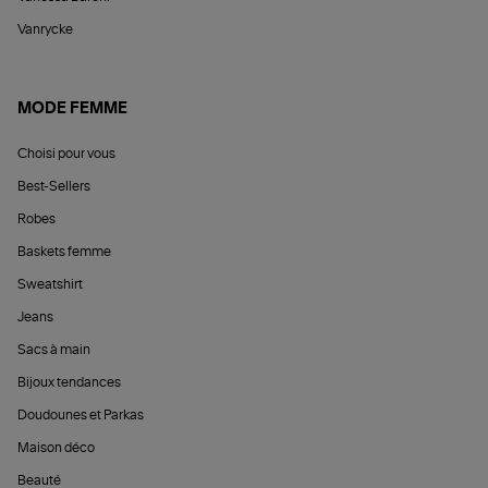
Vanrycke
MODE FEMME
Choisi pour vous
Best-Sellers
Robes
Baskets femme
Sweatshirt
Jeans
Sacs à main
Bijoux tendances
Doudounes et Parkas
Maison déco
Beauté