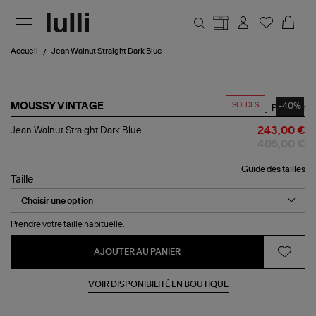
Aller au contenu principal
Accueil
Jean Walnut Straight Dark Blue
SOLDES
-40%
MOUSSY VINTAGE
Partager
Jean
Jean Walnut Straight Dark Blue
243,00 €
Walnut
405,00 €
Straight
Dark
Guide des tailles
Blue
Taille
Prendre votre taille habituelle.
AJOUTER AU PANIER
VOIR DISPONIBILITÉ EN BOUTIQUE