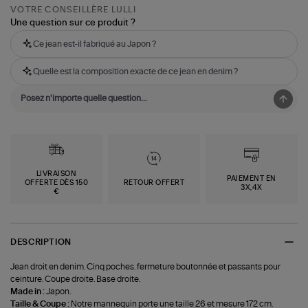
VOTRE CONSEILLÈRE LULLI
Une question sur ce produit ?
Ce jean est-il fabriqué au Japon ?
Quelle est la composition exacte de ce jean en denim ?
LIVRAISON
PAIEMENT EN
OFFERTE DÈS 150
RETOUR OFFERT
3X,4X
€
DESCRIPTION
Jean droit en denim. Cinq poches. fermeture boutonnée et passants pour
ceinture. Coupe droite. Base droite.
Made in :
Japon.
Taille & Coupe :
Notre mannequin porte une taille 26 et mesure 172 cm.