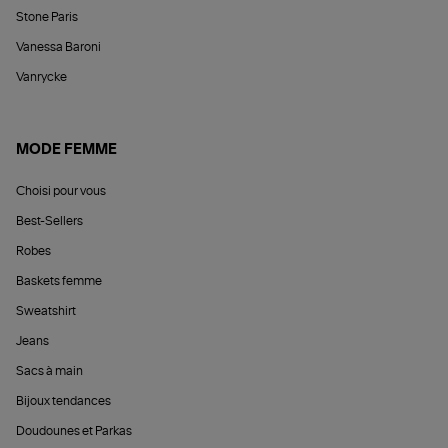
Stone Paris
Vanessa Baroni
Vanrycke
MODE FEMME
Choisi pour vous
Best-Sellers
Robes
Baskets femme
Sweatshirt
Jeans
Sacs à main
Bijoux tendances
Doudounes et Parkas