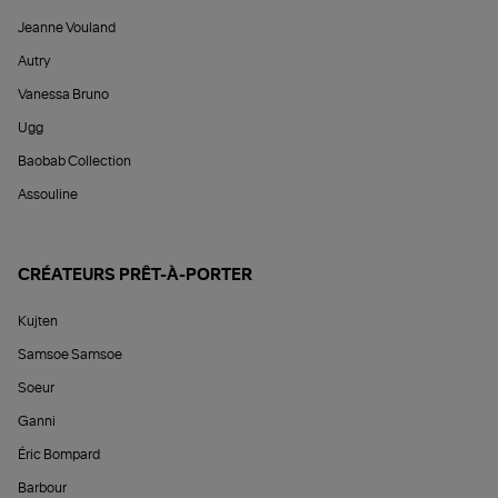
Jeanne Vouland
Autry
Vanessa Bruno
Ugg
Baobab Collection
Assouline
CRÉATEURS PRÊT-À-PORTER
Kujten
Samsoe Samsoe
Soeur
Ganni
Éric Bompard
Barbour