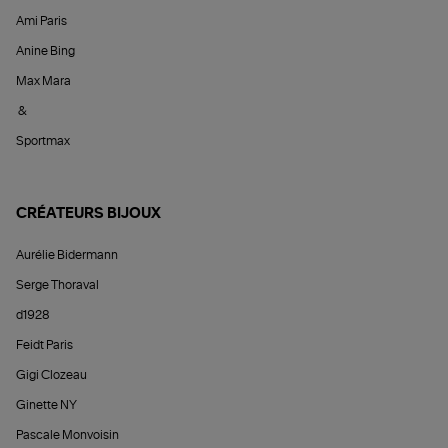
Ami Paris
Anine Bing
Max Mara
&
Sportmax
CRÉATEURS BIJOUX
Aurélie Bidermann
Serge Thoraval
d1928
Feidt Paris
Gigi Clozeau
Ginette NY
Pascale Monvoisin