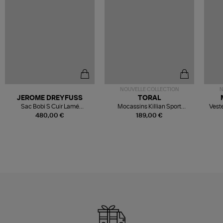
NOUVELLE COLLECTION
N
JEROME DREYFUSS
TORAL
Sac Bobi S Cuir Lamé
Mocassins Killian Sport
Veste
Champagne
Mousse
480,00 €
189,00 €