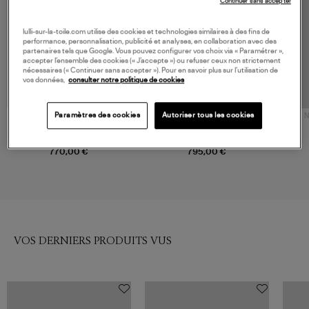
Continuer sans accepter
lulli-sur-la-toile.com utilise des cookies et technologies similaires à des fins de
performance, personnalisation, publicité et analyses, en collaboration avec des
partenaires tels que Google. Vous pouvez configurer vos choix via « Paramétrer »,
accepter l’ensemble des cookies (« J’accepte ») ou refuser ceux non strictement
nécessaires (« Continuer sans accepter »). Pour en savoir plus sur l’utilisation de
vos données,
consulter notre politique de cookies
Paramètres des cookies
Autoriser tous les cookies
NOUVELLE COLLECTION
N
JAMIE HALLER
ZIMMERMANN
Pantalon The Everything Pant
Pantalon Graphite
Olive
770,00 €
795,00 €
VOS DERNIERS PRODUITS VUS