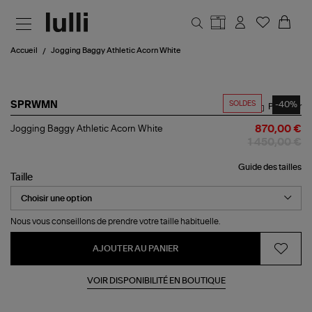
Aller au contenu principal
Accueil
Jogging Baggy Athletic Acorn White
SOLDES
-40%
SPRWMN
Partager
Jogging
Jogging Baggy Athletic Acorn White
870,00 €
Baggy
1 450,00 €
Athletic
Acorn
Guide des tailles
White
Taille
Nous vous conseillons de prendre votre taille habituelle.
AJOUTER AU PANIER
VOIR DISPONIBILITÉ EN BOUTIQUE