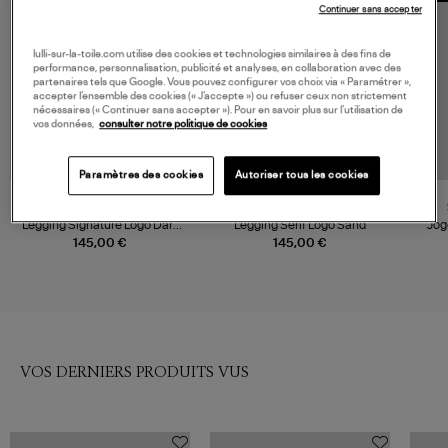
Continuer sans accepter
lulli-sur-la-toile.com utilise des cookies et technologies similaires à des fins de
performance, personnalisation, publicité et analyses, en collaboration avec des
partenaires tels que Google. Vous pouvez configurer vos choix via « Paramétrer »,
accepter l’ensemble des cookies (« J’accepte ») ou refuser ceux non strictement
nécessaires (« Continuer sans accepter »). Pour en savoir plus sur l’utilisation de
vos données,
consulter notre politique de cookies
Paramètres des cookies
Autoriser tous les cookies
SPORTY & RICH
SPORTY & RICH
Legging Signature Logo Dark
Legging Serif Logo Sand
Jog
Navy
145,00 €
145,00 €
VOS DERNIERS PRODUITS VUS