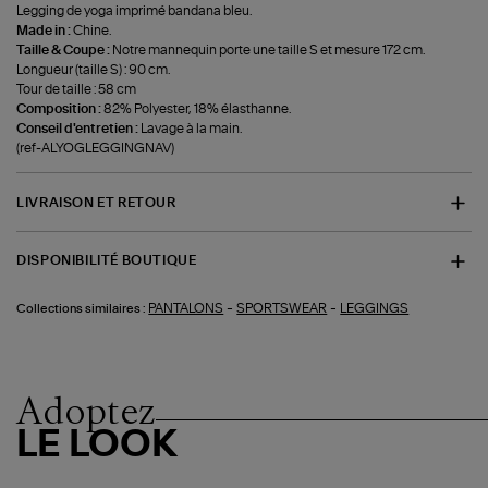
Legging de yoga imprimé bandana bleu.
Made in :
Chine.
Taille & Coupe :
Notre mannequin porte une taille S et mesure 172 cm.
Longueur (taille S) : 90 cm.
Tour de taille : 58 cm
Composition :
82% Polyester, 18% élasthanne.
Conseil d'entretien :
Lavage à la main.
(ref-ALYOGLEGGINGNAV)
LIVRAISON ET RETOUR
DISPONIBILITÉ BOUTIQUE
-
-
PANTALONS
SPORTSWEAR
LEGGINGS
Collections similaires :
Adoptez
LE LOOK