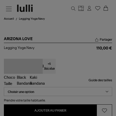
Aller au contenu principal
Accueil
Legging Yoga Navy
ARIZONA LOVE
Partager
Legging
Legging Yoga Navy
110,00 €
Yoga
Navy
+
5
Voir plus
Guide des tailles
Taille
Prendre votre taille habituelle.
AJOUTER AU PANIER