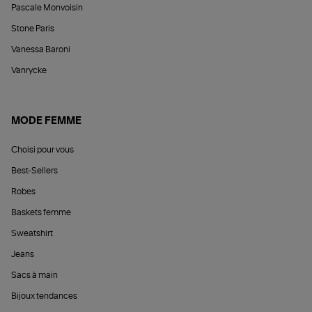
Pascale Monvoisin
Stone Paris
Vanessa Baroni
Vanrycke
MODE FEMME
Choisi pour vous
Best-Sellers
Robes
Baskets femme
Sweatshirt
Jeans
Sacs à main
Bijoux tendances