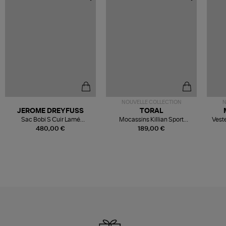
NOUVELLE COLLECTION
N
JEROME DREYFUSS
TORAL
Sac Bobi S Cuir Lamé
Mocassins Killian Sport
Veste
Champagne
Mousse
480,00 €
189,00 €