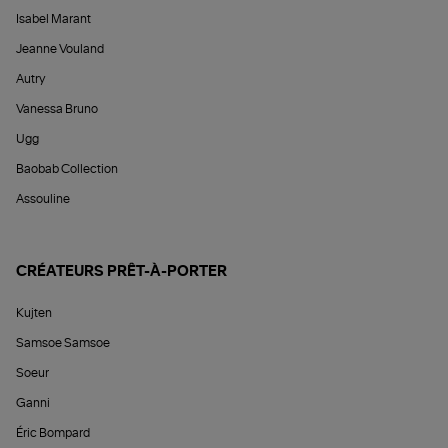
Isabel Marant
Jeanne Vouland
Autry
Vanessa Bruno
Ugg
Baobab Collection
Assouline
CRÉATEURS PRÊT-À-PORTER
Kujten
Samsoe Samsoe
Soeur
Ganni
Éric Bompard