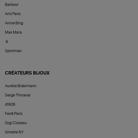
Barbour
Ami Paris
Anine Bing
Max Mara
&
Sportmax
CRÉATEURS BIJOUX
Aurélie Bidermann
Serge Thoraval
d1928
Feidt Paris
Gigi Clozeau
Ginette NY