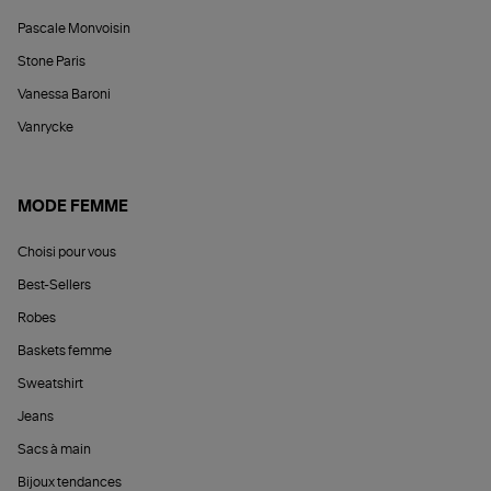
Pascale Monvoisin
Stone Paris
Vanessa Baroni
Vanrycke
MODE FEMME
Choisi pour vous
Best-Sellers
Robes
Baskets femme
Sweatshirt
Jeans
Sacs à main
Bijoux tendances