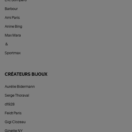
Barbour
Ami Paris
Anine Bing
Max Mara
&
Sportmax
CRÉATEURS BIJOUX
Aurélie Bidermann
Serge Thoraval
d1928
Feidt Paris
Gigi Clozeau
Ginette NY