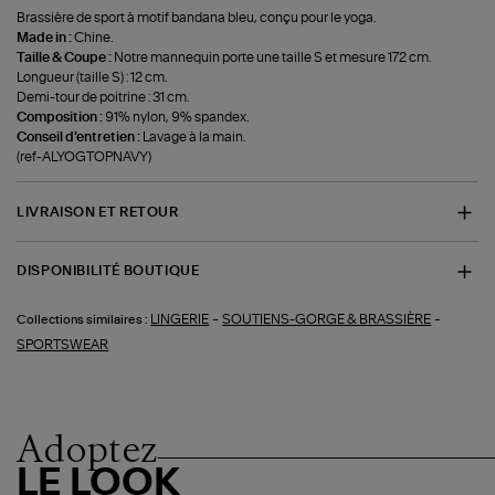
Brassière de sport à motif bandana bleu, conçu pour le yoga.
Made in :
Chine.
Taille & Coupe :
Notre mannequin porte une taille S et mesure 172 cm.
Longueur (taille S) : 12 cm.
Demi-tour de poitrine : 31 cm.
Composition :
91% nylon, 9% spandex.
Conseil d'entretien :
Lavage à la main.
(ref-ALYOGTOPNAVY)
LIVRAISON ET RETOUR
DISPONIBILITÉ BOUTIQUE
-
-
LINGERIE
SOUTIENS-GORGE & BRASSIÈRE
Collections similaires :
SPORTSWEAR
Adoptez
LE LOOK