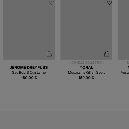
NOUVELLE COLLECTION
N
JEROME DREYFUSS
TORAL
Sac Bobi S Cuir Lamé
Mocassins Killian Sport
Veste
Champagne
Mousse
480,00 €
189,00 €