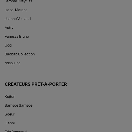
Jérôme Dreyfuss
Isabel Marant
Jeanne Vouland
Autry
Vanessa Bruno
Ugg
Baobab Collection
Assouline
CRÉATEURS PRÊT-À-PORTER
Kujten
Samsoe Samsoe
Soeur
Ganni
Éric Bompard