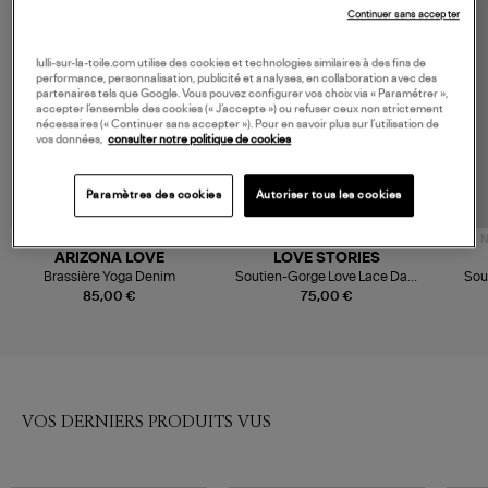
Continuer sans accepter
lulli-sur-la-toile.com utilise des cookies et technologies similaires à des fins de
performance, personnalisation, publicité et analyses, en collaboration avec des
partenaires tels que Google. Vous pouvez configurer vos choix via « Paramétrer »,
accepter l’ensemble des cookies (« J’accepte ») ou refuser ceux non strictement
nécessaires (« Continuer sans accepter »). Pour en savoir plus sur l’utilisation de
vos données,
consulter notre politique de cookies
Paramètres des cookies
Autoriser tous les cookies
N
ARIZONA LOVE
LOVE STORIES
Brassière Yoga Denim
Soutien-Gorge Love Lace Dark
Sou
Blue
85,00 €
75,00 €
VOS DERNIERS PRODUITS VUS