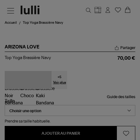
Aller au contenu principal
Accueil
Top Yoga Brassière Navy
ARIZONA LOVE
Partager
Top
Top Yoga Brassière Navy
70,00 €
Yoga
Brassière
Navy
+
5
Voir plus
Guide des tailles
Taille
Prendre sa taille habituelle.
AJOUTER AU PANIER