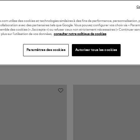
CA
Co
oile.com utilise des cookies et technologies similaires à des fins de performance, personnalisation, p
collaboration avec des partenaires tels que Google. Vous pouvez configurer vos choix via « Param
semble des cookies (« J’accepte ») ou refuser ceux non strictement nécessaires (« Continuer san
 plus sur l’utilisation de vos données,
consulter notre politique de cookies
Paramètres des cookies
Autoriser tous les cookies