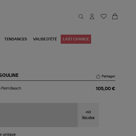
TENDANCES
VALISE D'ÉTÉ
LAST CHANCE
SOULINE
Partager
re
e Palm Beach
105,00 €
lm
ach
+
53
Voir plus
le
unique