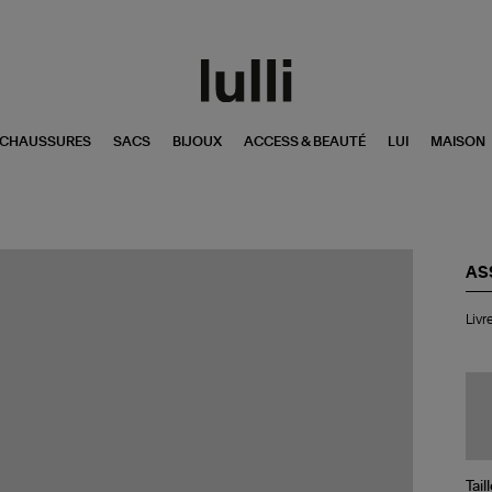
CHAUSSURES
SACS
BIJOUX
ACCESS & BEAUTÉ
LUI
MAISON
AS
Liv
Livr
Pa
Be
Tail