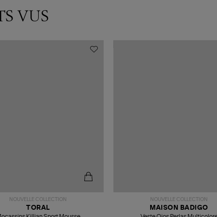
TS VUS
NOUVELLE COLLECTION
NOUVELLE COLLECTION
TORAL
MAISON BADIGO
ocassins Killian Sport Mousse
Veste Ojos Perlas Multicolor