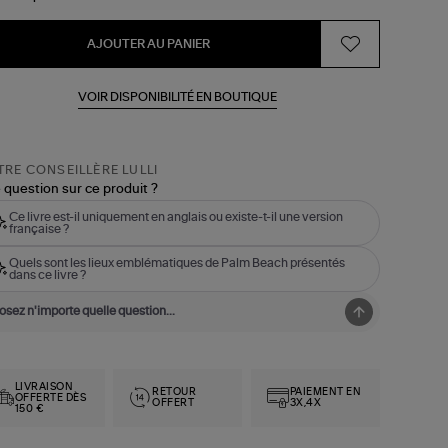
AJOUTER AU PANIER
VOIR DISPONIBILITÉ EN BOUTIQUE
RE CONSEILLÈRE LULLI
 question sur ce produit ?
Ce livre est-il uniquement en anglais ou existe-t-il une version
française ?
Quels sont les lieux emblématiques de Palm Beach présentés
dans ce livre ?
LIVRAISON
RETOUR
PAIEMENT EN
OFFERTE DÈS
OFFERT
3X,4X
150 €