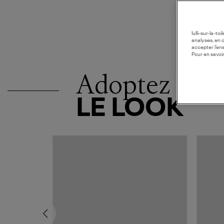
lulli-sur-la-t
analyses, en 
accepter l’en
Pour en savoir
Adoptez
LE LOOK