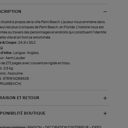
SCRIPTION
e illustré à propos de la ville Palm Beach. L’auteur nous emmène dans
lieux les plus iconiques de Palm Beach, en Floride. L’histoire nous est
ntée au travers des personnages et endroits qui constituent l’identité
ette ville et en font sa renommée.
le & Coupe :
24,9 x 33,2.
kg.
 d'infos :
Langue : Anglais.
ur : Aerin Lauder
e de 272 pages avec couverture rigide en tissu.
 : 2,6 kg.
ions : Assouline.
N : 9781614288626
f-PALMBEACH)
VRAISON ET RETOUR
SPONIBILITÉ BOUTIQUE
MAISON
-
DECORATION D'INTERIEUR
-
IDEES
ections similaires :