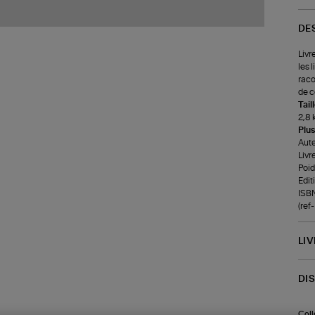
DE
Livr
les 
raco
de c
Tail
2,8 
Plus
Aute
Livr
Poids
Edit
ISB
(re
LI
DI
Coll