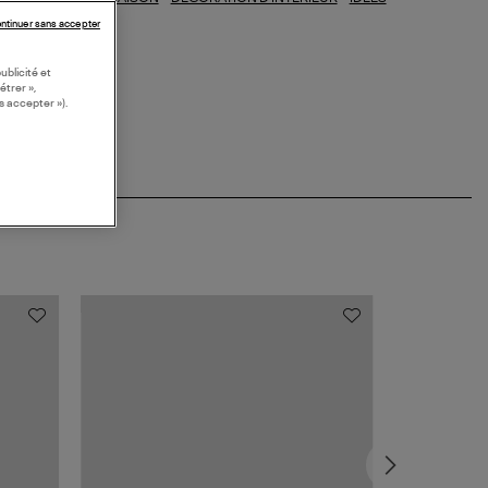
DEAUX
ntinuer sans accepter
ublicité et
étrer »,
s accepter »).