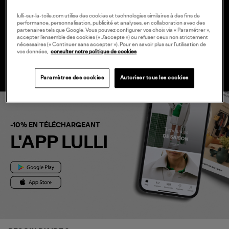
20 € EN VOUS INSCRIVANT À LA
NEWSLETTER
lulli-sur-la-toile.com utilise des cookies et technologies similaires à des fins de
performance, personnalisation, publicité et analyses, en collaboration avec des
partenaires tels que Google. Vous pouvez configurer vos choix via « Paramétrer »,
accepter l’ensemble des cookies (« J’accepte ») ou refuser ceux non strictement
nécessaires (« Continuer sans accepter »). Pour en savoir plus sur l’utilisation de
vos données,
consulter notre politique de cookies
Paramètres des cookies
Autoriser tous les cookies
-10% EN TÉLÉCHARGEANT
L'APP LULLI