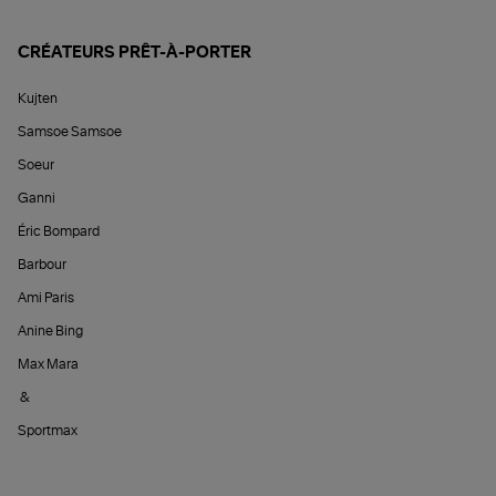
CRÉATEURS PRÊT-À-PORTER
Kujten
Samsoe Samsoe
Soeur
Ganni
Éric Bompard
Barbour
Ami Paris
Anine Bing
Max Mara
&
Sportmax