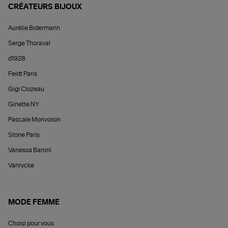
CRÉATEURS BIJOUX
Aurélie Bidermann
Serge Thoraval
d1928
Feidt Paris
Gigi Clozeau
Ginette NY
Pascale Monvoisin
Stone Paris
Vanessa Baroni
Vanrycke
MODE FEMME
Choisi pour vous