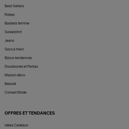
Best-Sellers
Robes
Baskets femme
Sweatshirt
Jeans
Sacs à main
Bijoux tendances
Doudounes et Parkas
Maison déco
Beauté
Conseil Mode
OFFRES ET TENDANCES
Idées Cadeaux