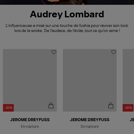
Audrey Lombard
L'influenceuse a misé sur une touche de fushia pour raviver son look
lors de la soirée. De l’audace, de l’éclat, tout ce qu’on aime !
-30%
-30%
Être alerté
Être alerté
JEROME DREYFUSS
JEROME DREYFUSS
J
En rupture
En rupture