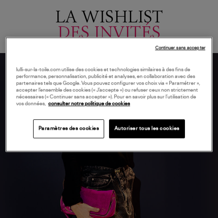
LA WISHLIST
DES INVITÉS
Continuer sans accepter
lulli-sur-la-toile.com utilise des cookies et technologies similaires à des fins de
performance, personnalisation, publicité et analyses, en collaboration avec des
partenaires tels que Google. Vous pouvez configurer vos choix via « Paramétrer »,
accepter l’ensemble des cookies (« J’accepte ») ou refuser ceux non strictement
nécessaires (« Continuer sans accepter »). Pour en savoir plus sur l’utilisation de
vos données,
consulter notre politique de cookies
Paramètres des cookies
Autoriser tous les cookies