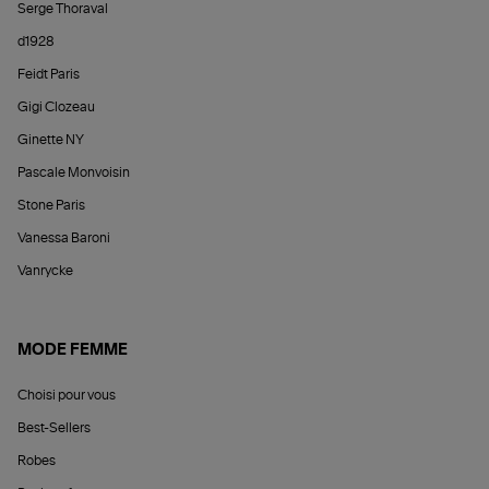
Serge Thoraval
d1928
Feidt Paris
Gigi Clozeau
Ginette NY
Pascale Monvoisin
Stone Paris
Vanessa Baroni
Vanrycke
MODE FEMME
Choisi pour vous
Best-Sellers
Robes