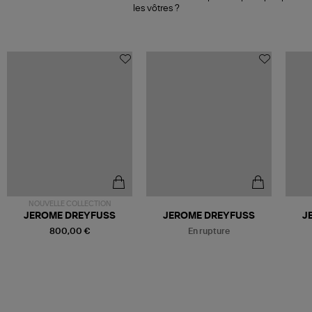
les vôtres ?
NOUVELLE COLLECTION
Être alerté
JEROME DREYFUSS
JEROME DREYFUSS
J
800,00 €
En rupture