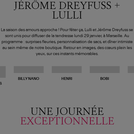
JÉRÔME DREYFUSS +
LULLI
La saison des amours approche ! Pour fêter ça, Lulli et Jérôme Dreyfuss se
sont unis pour diffuser de la tendresse lundi 29 janvier, à Marseille. Au
programme : surprises fleuries, personnalisation de sacs, et dîner intimiste
au sein même de notre boutique. Retour en images, des cœurs plein les
yeux, sur ces instants mémorables.
BILLY NANO
HENRI
BOBI
S
UNE JOURNÉE
EXCEPTIONNELLE