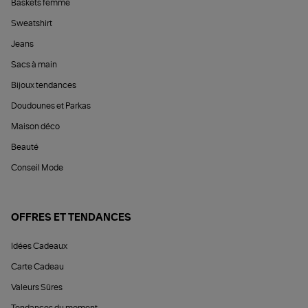
Baskets femme
Sweatshirt
Jeans
Sacs à main
Bijoux tendances
Doudounes et Parkas
Maison déco
Beauté
Conseil Mode
OFFRES ET TENDANCES
Idées Cadeaux
Carte Cadeau
Valeurs Sûres
Tendances du moment