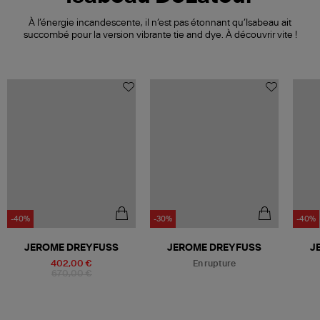
À l’énergie incandescente, il n’est pas étonnant qu’Isabeau ait
succombé pour la version vibrante tie and dye. À découvrir vite !
-40%
-30%
-40%
Être alerté
JEROME DREYFUSS
JEROME DREYFUSS
J
402,00 €
En rupture
670,00 €