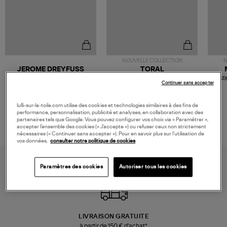
NOUVELLE COLLECTION
N
JEROME DREYFUSS
TORAL
Sac Bobi S Cuir Lamé
Mocassins Killian Sport
Veste
Continuer sans accepter
Champagne
Mousse
480,00 €
189,00 €
lulli-sur-la-toile.com utilise des cookies et technologies similaires à des fins de
performance, personnalisation, publicité et analyses, en collaboration avec des
partenaires tels que Google. Vous pouvez configurer vos choix via « Paramétrer »,
accepter l’ensemble des cookies (« J’accepte ») ou refuser ceux non strictement
nécessaires (« Continuer sans accepter »). Pour en savoir plus sur l’utilisation de
vos données,
consulter notre politique de cookies
Paramètres des cookies
Autoriser tous les cookies
LIVRAISON GRATUITE
à partir de 150 € d'achat*