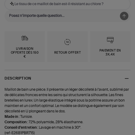
Le tissu de ce maillot de bain est-il résistant au chlore ?
LIVRAISON
PAIEMENT EN
OFFERTE DÈS 150
RETOUR OFFERT
3X,4X
€
DESCRIPTION
Maillot de bain une pièce. Il présente un léger décolleté à l’avant, sublimé par
de délicates fronces entre les seins qui structurent la silhouette. Les fines
bretelles en lurex. Un large élastique intégré sous la poitrine assure un bon
maintien et un confort optimal. Le modèle se distingue également par son
décolleté en U plongeant dans le dos.
Made in :
Tunisie.
Composition :
72% polyamide, 28% élasthanne.
Conseil d'entretien :
Lavage en machine à 30°.
(ref-E26B1PBR715)