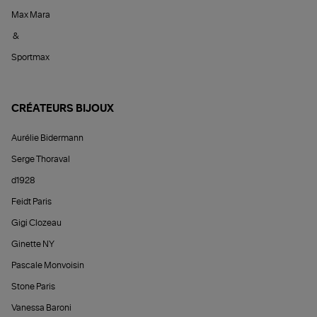
Max Mara
&
Sportmax
CRÉATEURS BIJOUX
Aurélie Bidermann
Serge Thoraval
d1928
Feidt Paris
Gigi Clozeau
Ginette NY
Pascale Monvoisin
Stone Paris
Vanessa Baroni