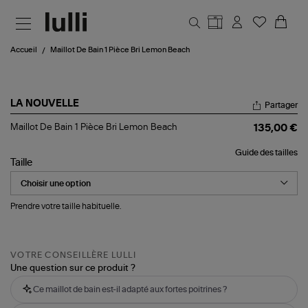
Aller au contenu principal
Accueil
Maillot De Bain 1 Pièce Bri Lemon Beach
LA NOUVELLE
Partager
Maillot
Maillot De Bain 1 Pièce Bri Lemon Beach
135,00 €
De
Bain
Guide des tailles
1
Taille
Pièce
Bri
Lemon
Beach
Prendre votre taille habituelle.
VOTRE CONSEILLÈRE LULLI
Une question sur ce produit ?
Ce maillot de bain est-il adapté aux fortes poitrines ?