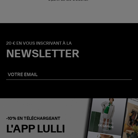
20 € EN VOUS INSCRIVANT À LA
NEWSLETTER
-10% EN TÉLÉCHARGEANT
L'APP LULLI