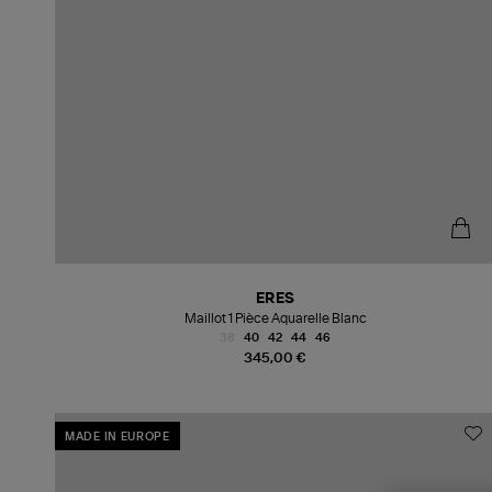
ERES
Maillot 1 Pièce Aquarelle Blanc
38
40
42
44
46
345,00 €
MADE IN EUROPE