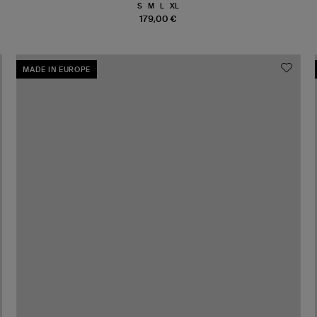
S
M
L
XL
179,00 €
MADE IN EUROPE