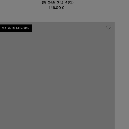
1 (S)
2 (M)
3 (L)
4 (XL)
146,00 €
MADE IN EUROPE