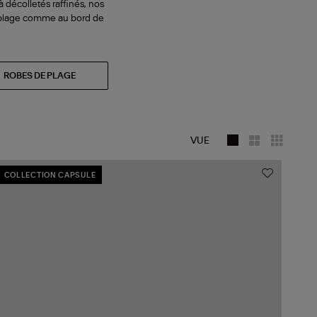
à décolletés raffinés, nos
la plage comme au bord de
ROBES DE PLAGE
VUE
COLLECTION CAPSULE