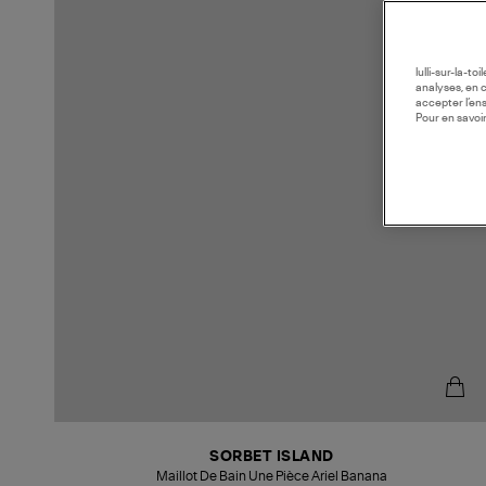
lulli-sur-la-t
analyses, en 
accepter l’en
Pour en savoir
SORBET ISLAND
Maillot De Bain Une Pièce Ariel Banana