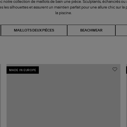
vec notre collection de maillots de bain une pièce. Sculptants, échancrés ou 
 les silhouettes et assurent un maintien parfait pour une allure chic sur 
la piscine.
MAILLOTS DEUX PIÈCES
BEACHWEAR
MADE IN EUROPE