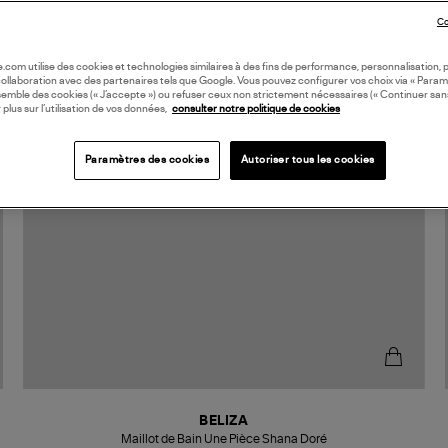
Co
oile.com utilise des cookies et technologies similaires à des fins de performance, personnalisation, p
collaboration avec des partenaires tels que Google. Vous pouvez configurer vos choix via « Param
semble des cookies (« J’accepte ») ou refuser ceux non strictement nécessaires (« Continuer san
 plus sur l’utilisation de vos données,
consulter notre politique de cookies
Paramètres des cookies
Autoriser tous les cookies
BELIZA
Maillot de Bain Une Pièce Shana Doré