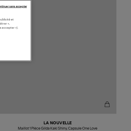
ntinuer sans accepter
ublicité et
étrer »,
s accepter »).
LA NOUVELLE
Maillot 1 Pièce Gilda Kaki Shiny, Capsule One Love