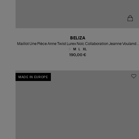
BELIZA
Maillot Une Pièce Anne Twist Lurex Noir, Collaboration Jeanne Vouland x
Beliza
S
M
L
XL
190,00 €
MADE IN EUROPE