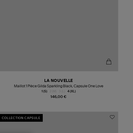
LA NOUVELLE
Maillot 1 Pièce Gilda Sparkling Black, Capsule One Love
1 (S)
2 (M)
3 (L)
4 (XL)
146,00 €
COLLECTION CAPSULE