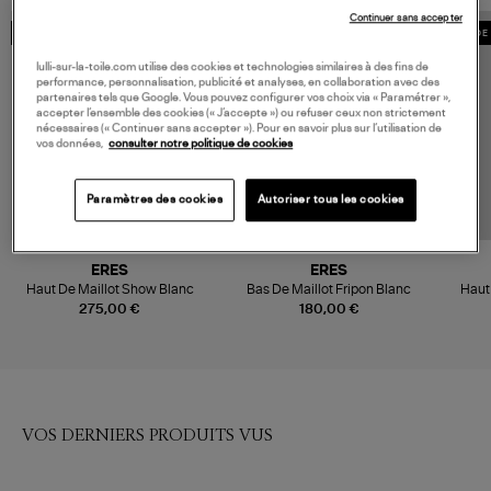
Continuer sans accepter
MADE IN EUROPE
MADE IN FRANCE
MADE 
lulli-sur-la-toile.com utilise des cookies et technologies similaires à des fins de
performance, personnalisation, publicité et analyses, en collaboration avec des
partenaires tels que Google. Vous pouvez configurer vos choix via « Paramétrer »,
accepter l’ensemble des cookies (« J’accepte ») ou refuser ceux non strictement
nécessaires (« Continuer sans accepter »). Pour en savoir plus sur l’utilisation de
vos données,
consulter notre politique de cookies
Paramètres des cookies
Autoriser tous les cookies
ERES
ERES
Haut De Maillot Show Blanc
Bas De Maillot Fripon Blanc
Haut
275,00 €
180,00 €
VOS DERNIERS PRODUITS VUS