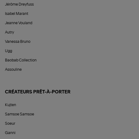
Jérôme Dreyfuss
Isabel Marant
Jeanne Vouland
Autry
Vanessa Bruno
Ugg
Baobab Collection
Assouline
CRÉATEURS PRÊT-À-PORTER
Kujten
Samsoe Samsoe
Soeur
Ganni