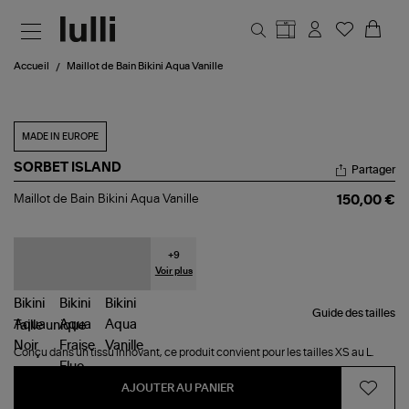
Aller au contenu principal
Accueil
Maillot de Bain Bikini Aqua Vanille
MADE IN EUROPE
SORBET ISLAND
Partager
Maillot
Maillot de Bain Bikini Aqua Vanille
150,00 €
de
Bain
Bikini
Aqua
+
9
Vanille
Voir plus
Guide des tailles
Taille
unique
Conçu dans un tissu innovant, ce produit convient pour les tailles XS au L.
AJOUTER AU PANIER