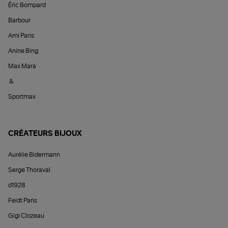
Éric Bompard
Barbour
Ami Paris
Anine Bing
Max Mara
&
Sportmax
CRÉATEURS BIJOUX
Aurélie Bidermann
Serge Thoraval
d1928
Feidt Paris
Gigi Clozeau