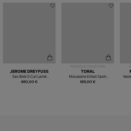
NOUVELLE COLLECTION
N
JEROME DREYFUSS
TORAL
Sac Bobi S Cuir Lamé
Mocassins Killian Sport
Veste
Champagne
Mousse
480,00 €
189,00 €