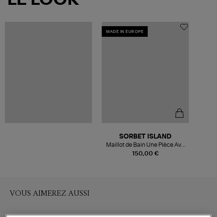
LE LOOK
MADE IN EUROPE
SORBET ISLAND
Maillot de Bain Une Pièce Ava
Vanille
150,00 €
VOUS AIMEREZ AUSSI