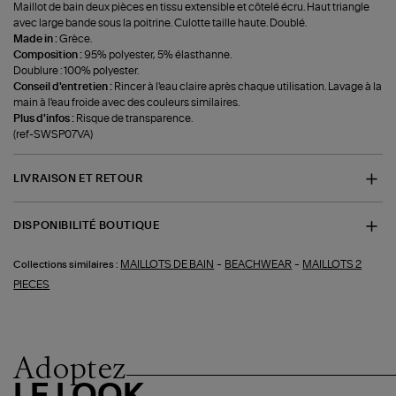
Maillot de bain deux pièces en tissu extensible et côtelé écru. Haut triangle
avec large bande sous la poitrine. Culotte taille haute. Doublé.
Made in :
Grèce.
Composition :
95% polyester, 5% élasthanne.
Doublure : 100% polyester.
Conseil d'entretien :
Rincer à l'eau claire après chaque utilisation. Lavage à la
main à l'eau froide avec des couleurs similaires.
Plus d'infos :
Risque de transparence.
(ref-SWSP07VA)
LIVRAISON ET RETOUR
DISPONIBILITÉ BOUTIQUE
-
-
MAILLOTS DE BAIN
BEACHWEAR
MAILLOTS 2
Collections similaires :
PIECES
Adoptez