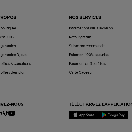
PROPOS
NOS SERVICES
 boutiques
Informations sur la livraison
est Lulli ?
Retour gratuit
 garanties
Suivre ma commande
 garanties Bijoux
Paiement 100% sécurisé
 offres & conditions
Paiement en 3 ou 4 fois
offres d'emploi
Carte Cadeau
IVEZ-NOUS
TÉLÉCHARGEZ L'APPLICATIO