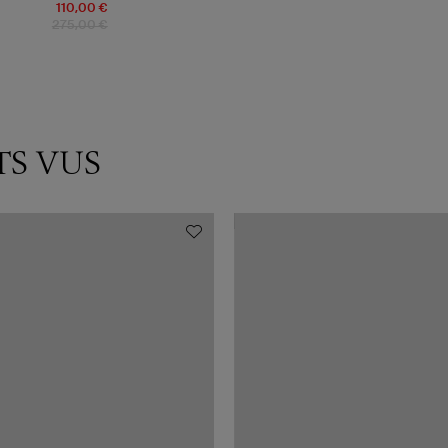
110,00 €
275,00 €
TS VUS