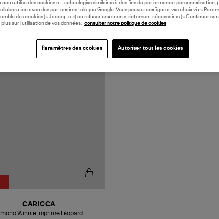
oile.com utilise des cookies et technologies similaires à des fins de performance, personnalisation, p
collaboration avec des partenaires tels que Google. Vous pouvez configurer vos choix via « Param
semble des cookies (« J’accepte ») ou refuser ceux non strictement nécessaires (« Continuer san
 plus sur l’utilisation de vos données,
consulter notre politique de cookies
Paramètres des cookies
Autoriser tous les cookies
CARIOCA
imono Winnie Imprimé Léopard