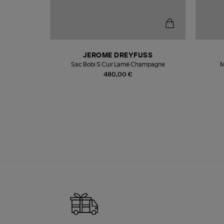
N
JEROME DREYFUSS
te
Sac Bobi S Cuir Lamé Champagne
M
480,00 €