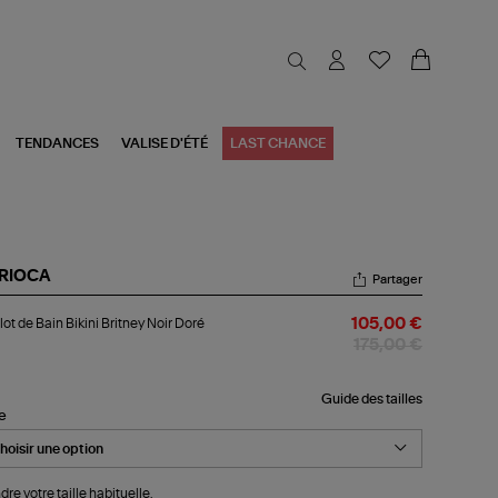
TENDANCES
VALISE D'ÉTÉ
LAST CHANCE
RIOCA
Partager
llot
lot de Bain Bikini Britney Noir Doré
105,00 €
n
175,00 €
ini
tney
r
Guide des tailles
le
ré
dre votre taille habituelle.