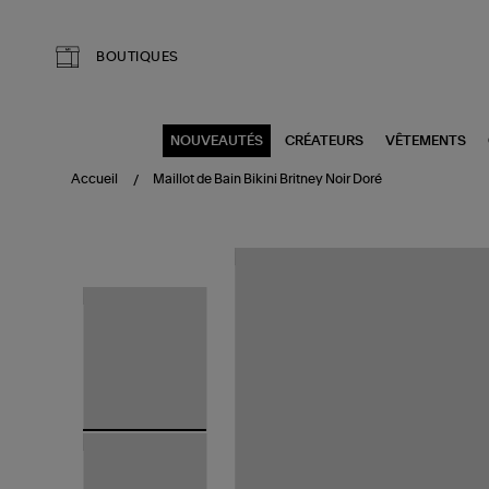
Aller au contenu principal
BOUTIQUES
NOUVEAUTÉS
CRÉATEURS
VÊTEMENTS
Accueil
Maillot de Bain Bikini Britney Noir Doré