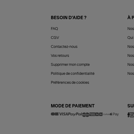
BESOIN D'AIDE ?
À 
FAQ
Nos
CGV
Qui 
Contactez-nous
Nos
Vos retours
Nos
Supprimer mon compte
Nos
Politique de confidentialité
Nos 
Préférences de cookies
MODE DE PAIEMENT
SU