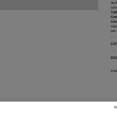
de R
cet 
Tail
Com
Cons
main
(re
LI
DI
Coll
Co