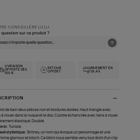
RE CONSEILLÈRE LULLI
 question sur ce produit ?
LIVRAISON
RETOUR
PAIEMENT EN
OFFERTE DÈS
OFFERT
3X,4X
150 €
SCRIPTION
lot de bain deux pièces noir et bordures dorées. Haut triangle avec
s à nouer dans la nuque et le dos. Culotte échancrée avec liens à nouer.
èrement élastiqué. Doublé.
 in :
Tunisie.
eil stylistique :
Britney, un nom qui évoque un personnage et une
fornie glamour et kitsch. Ce bikini nous semble venu tout droit d'un clip