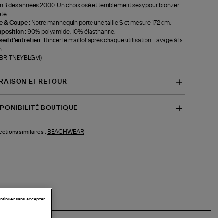
nB des années 2000. Un choix osé et terriblement sexy pour bronzer
été.
le & Coupe :
Notre mannequin porte une taille S et mesure 172 cm.
position :
90% polyamide, 10% élasthanne.
eil d'entretien :
Rincer le maillot après chaque utilisation. Lavage à la
.
f-BRITNEYBLGM)
VRAISON ET RETOUR
SPONIBILITÉ BOUTIQUE
BEACHWEAR
ections similaires :
ntinuer sans accepter