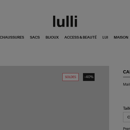
CHAUSSURES
SACS
BIJOUX
ACCESS & BEAUTÉ
LUI
MAISON
CA
-40%
SOLDES
Mai
Mail
de
Bai
Bik
Bri
Noi
Tail
Do
Pren