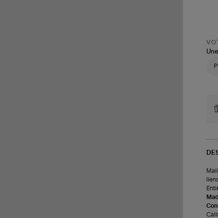
VOT
Une
DE
Mail
lien
Enti
Made
Cons
Cali