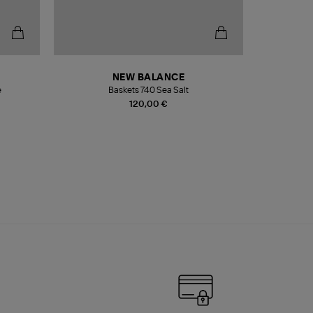
NEW BALANCE
e
Baskets 740 Sea Salt
Veste
120,00 €