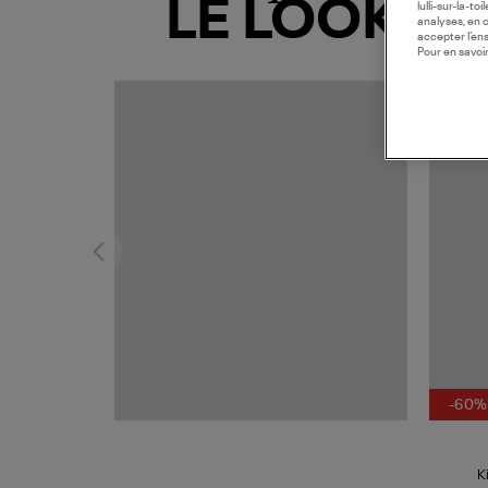
LE LOOK
lulli-sur-la-t
analyses, en 
accepter l’en
Pour en savoir
-60%
K