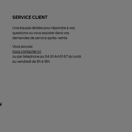
SERVICE CLIENT
Une équipe dédiée pour répondre à vos
questions ou vous assister dans vos
demandes de service après-vente.
Vous pouvez
nous contacter ici
ou par téléphone au 04 91 44 61 67 du lundi
au vendredi de 9h à 18h.
N