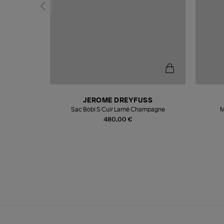
N
JEROME DREYFUSS
te
Sac Bobi S Cuir Lamé Champagne
M
480,00 €