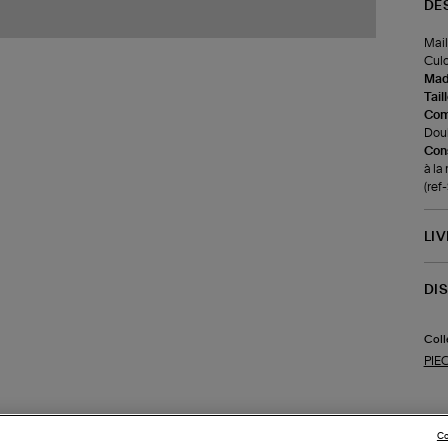
DE
Mail
Culo
Made
Tail
Com
Doub
Cons
à la
(re
LI
DI
Coll
PIE
Co