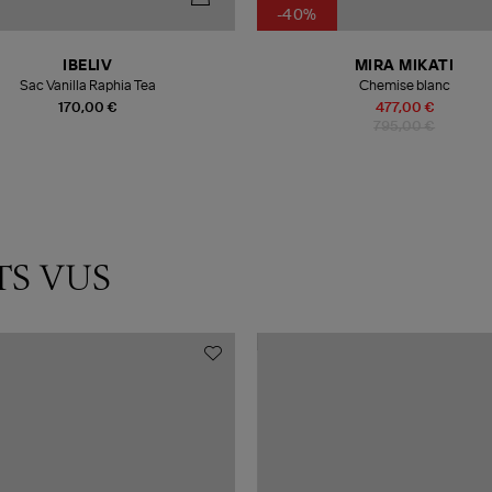
-40%
IBELIV
MIRA MIKATI
Sac Vanilla Raphia Tea
Chemise blanc
170,00 €
477,00 €
795,00 €
TS VUS