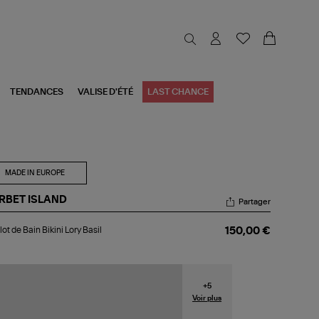
TENDANCES
VALISE D'ÉTÉ
LAST CHANCE
MADE IN EUROPE
RBET ISLAND
Partager
llot
lot de Bain Bikini Lory Basil
150,00 €
n
ini
y
il
+
5
Voir plus