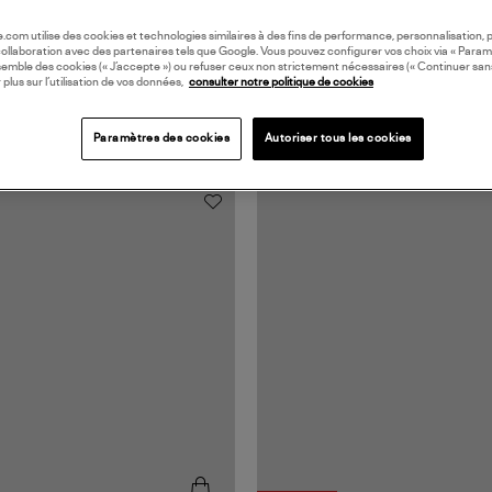
oile.com utilise des cookies et technologies similaires à des fins de performance, personnalisation, p
collaboration avec des partenaires tels que Google. Vous pouvez configurer vos choix via « Param
semble des cookies (« J’accepte ») ou refuser ceux non strictement nécessaires (« Continuer san
 plus sur l’utilisation de vos données,
consulter notre politique de cookies
Paramètres des cookies
Autoriser tous les cookies