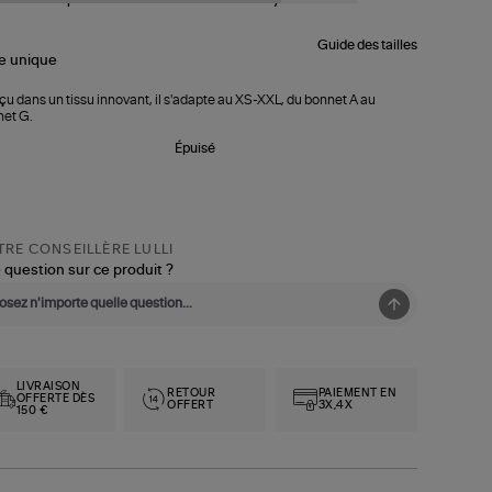
Guide des tailles
le
unique
u dans un tissu innovant, il s'adapte au XS-XXL, du bonnet A au
et G.
Épuisé
RE CONSEILLÈRE LULLI
 question sur ce produit ?
LIVRAISON
RETOUR
PAIEMENT EN
OFFERTE DÈS
OFFERT
3X,4X
150 €