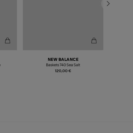
NEW BALANCE
e
Baskets 740 Sea Salt
Veste
120,00 €