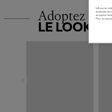
lulli-sur-la-t
Adoptez
analyses, en 
accepter l’en
Pour en savoir
LE LOOK