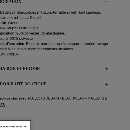
SCRIPTION
lot de bain deux pièces en tissu extensible et vert. Haut bandeau.
tte taille mi-haute. Doublé.
 in :
Grèce.
le & Coupe :
Taille unique
position :
95% polyester, 5% élasthanne.
lure : 100% polyester.
eil d'entretien :
Rincer à l'eau claire après chaque utilisation. Lavage
 main à l'eau froide avec des couleurs similaires.
f-SWSP12BA)
VRAISON ET RETOUR
SPONIBILITÉ BOUTIQUE
MAILLOTS DE BAIN
-
BEACHWEAR
-
MAILLOTS 2
ections similaires :
CES
ntinuer sans accepter