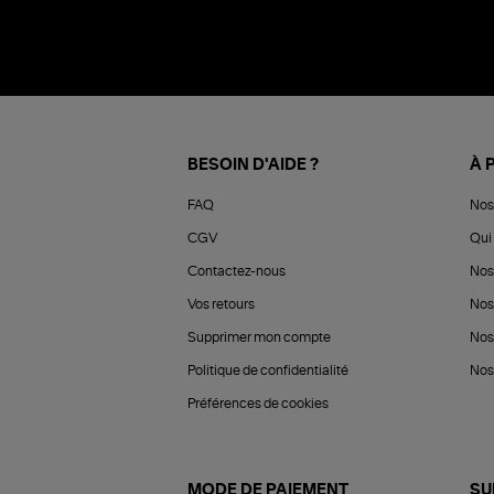
BESOIN D'AIDE ?
À 
FAQ
Nos
CGV
Qui 
Contactez-nous
Nos
Vos retours
Nos
Supprimer mon compte
Nos
Politique de confidentialité
Nos 
Préférences de cookies
MODE DE PAIEMENT
SU