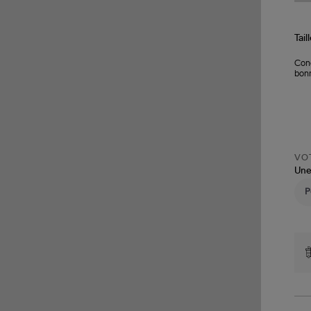
Tail
Conç
bonn
VOT
Une