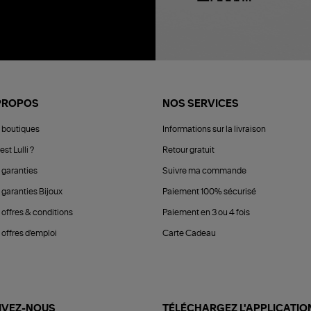
PROPOS
NOS SERVICES
 boutiques
Informations sur la livraison
est Lulli ?
Retour gratuit
 garanties
Suivre ma commande
 garanties Bijoux
Paiement 100% sécurisé
 offres & conditions
Paiement en 3 ou 4 fois
offres d'emploi
Carte Cadeau
IVEZ-NOUS
TÉLÉCHARGEZ L'APPLICATIO