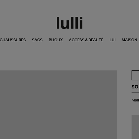
CHAUSSURES
SACS
BIJOUX
ACCESS & BEAUTÉ
LUI
MAISON
SO
Mai
Mail
de
Bai
Bik
Lor
Bas