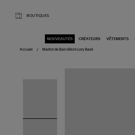
Aller au contenu principal
BOUTIQUES
NOUVEAUTÉS
CRÉATEURS
VÊTEMENTS
Accueil
Maillot de Bain Bikini Lory Basil