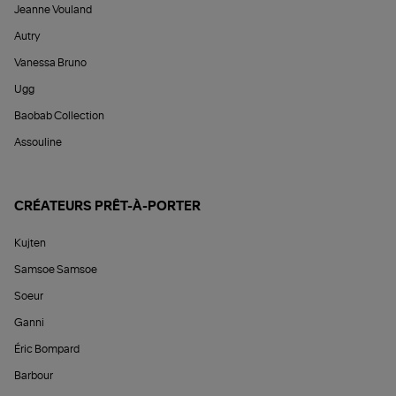
Jeanne Vouland
Autry
Vanessa Bruno
Ugg
Baobab Collection
Assouline
CRÉATEURS PRÊT-À-PORTER
Kujten
Samsoe Samsoe
Soeur
Ganni
Éric Bompard
Barbour