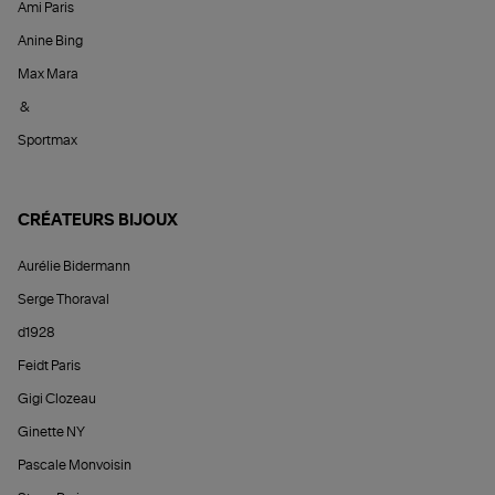
Ami Paris
Anine Bing
Max Mara
&
Sportmax
CRÉATEURS BIJOUX
Aurélie Bidermann
Serge Thoraval
d1928
Feidt Paris
Gigi Clozeau
Ginette NY
Pascale Monvoisin