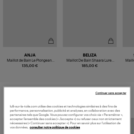
ANJA
BELIZA
Maillot de Bain Le Plongeant
Maillot De Bain Shaara Lurex
Maill
Vichy Marine
Noir
135,00 €
185,00 €
Continuer sans accepter
VOS DERNIERS PRODUITS VUS
lulli-sur-la-toile.com utilise des cookies et technologies similaires à des fins de
performance, personnalisation, publicité et analyses, en collaboration avec des
partenaires tels que Google. Vous pouvez configurer vos choix via « Paramétrer »,
accepter l’ensemble des cookies (« J’accepte ») ou refuser ceux non strictement
nécessaires (« Continuer sans accepter »). Pour en savoir plus sur l’utilisation de
vos données,
consulter notre politique de cookies