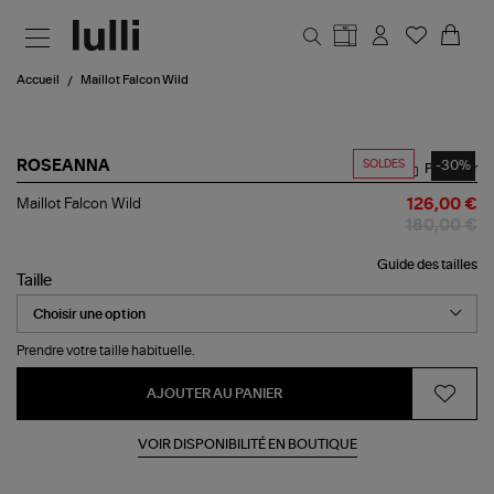
Aller au contenu principal
Accueil
Maillot Falcon Wild
SOLDES
-30%
ROSEANNA
Partager
Maillot
Maillot Falcon Wild
126,00 €
Falcon
180,00 €
Wild
Guide des tailles
Taille
Prendre votre taille habituelle.
AJOUTER AU PANIER
VOIR DISPONIBILITÉ EN BOUTIQUE