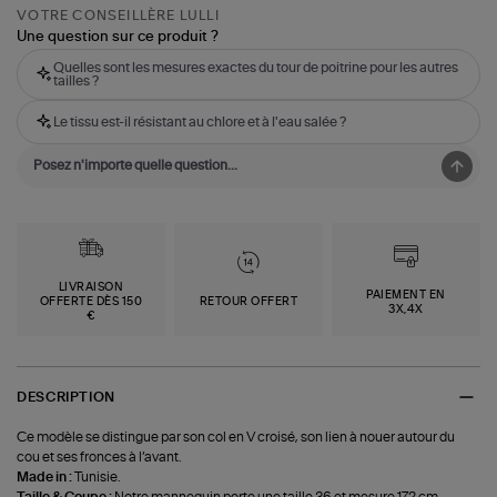
VOTRE CONSEILLÈRE LULLI
Une question sur ce produit ?
Quelles sont les mesures exactes du tour de poitrine pour les autres
tailles ?
Le tissu est-il résistant au chlore et à l'eau salée ?
LIVRAISON
PAIEMENT EN
OFFERTE DÈS 150
RETOUR OFFERT
3X,4X
€
DESCRIPTION
Ce modèle se distingue par son col en V croisé, son lien à nouer autour du
cou et ses fronces à l’avant.
Made in :
Tunisie.