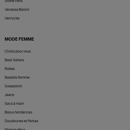
Stone Paris
Vanessa Baroni
Vanrycke
MODE FEMME
Choisi pour vous
Best-Sellers
Robes
Baskets femme
Sweatshirt
Jeans
Sacs à main
Bijoux tendances
Doudounes et Parkas
Maison déco