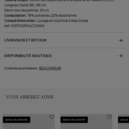
Taille & Coupe :
Notre mannequin porte une taille 36 et mesure 172 cm.
Longueur (taille 36) : 58 cm.
Demi-tour de poitrine : 31 cm.
Composition :
78% polyester, 22% élasthanne.
Conseil d'entretien :
Lavage en machine à l'eau froide.
(ref-S26TIGRFALCONWI)
LIVRAISON ET RETOUR
DISPONIBILITÉ BOUTIQUE
BEACHWEAR
Collections similaires :
VOUS AIMEREZ AUSSI
MADE IN EUROPE
MADE IN EUROPE
MADE 