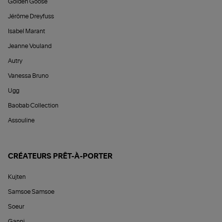
Golden Goose
Jérôme Dreyfuss
Isabel Marant
Jeanne Vouland
Autry
Vanessa Bruno
Ugg
Baobab Collection
Assouline
CRÉATEURS PRÊT-À-PORTER
Kujten
Samsoe Samsoe
Soeur
Ganni