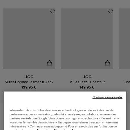
UGG
UGG
Mules Homme Tasman II Black
Mules Tazz II Chestnut
Cha
139,95 €
149,95 €
Continuer sans accepter
lulli-sur-la-toile.com utilise des cookies et technologies similaires à des fins de
performance, personnalisation, publicité et analyses, en collaboration avec des
partenaires tels que Google. Vous pouvez configurer vos choix via « Paramétrer »,
VOS DERNIERS PRODUITS VUS
accepter l’ensemble des cookies (« J’accepte ») ou refuser ceux non strictement
nécessaires (« Continuer sans accepter »). Pour en savoir plus sur l’utilisation de