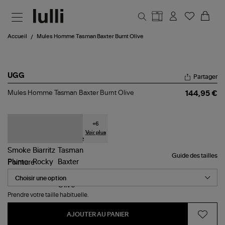
Aller au contenu principal
Accueil
Mules Homme Tasman Baxter Burnt Olive
UGG
Partager
Mules
Mules Homme Tasman Baxter Burnt Olive
144,95 €
Homme
Tasman
Baxter
Burnt
+
6
Olive
Voir plus
Guide des tailles
Pointure
Prendre votre taille habituelle.
AJOUTER AU PANIER