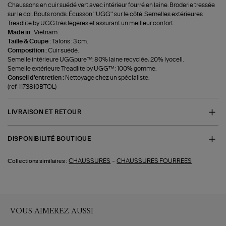
Chaussons en cuir suédé vert avec intérieur fourré en laine. Broderie tressée
sur le col. Bouts ronds. Écusson "UGG" sur le côté. Semelles extérieures
Treadlite by UGG très légères et assurant un meilleur confort.
Made in :
Vietnam.
Taille & Coupe :
Talons : 3 cm.
Composition :
Cuir suédé.
Semelle intérieure UGGpure™: 80% laine recyclée, 20% lyocell.
Semelle extérieure Treadlite by UGG™ : 100% gomme.
Conseil d'entretien :
Nettoyage chez un spécialiste.
(ref-1173810BTOL)
LIVRAISON ET RETOUR
DISPONIBILITÉ BOUTIQUE
-
CHAUSSURES
CHAUSSURES FOURREES
Collections similaires :
VOUS AIMEREZ AUSSI