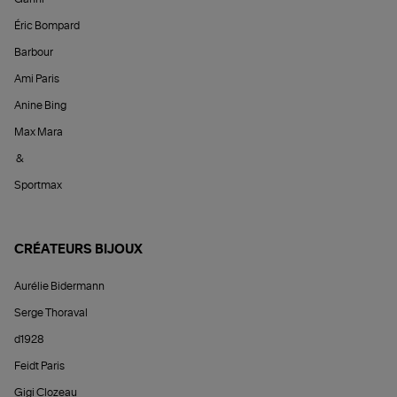
Éric Bompard
Barbour
Ami Paris
Anine Bing
Max Mara
&
Sportmax
CRÉATEURS BIJOUX
Aurélie Bidermann
Serge Thoraval
d1928
Feidt Paris
Gigi Clozeau