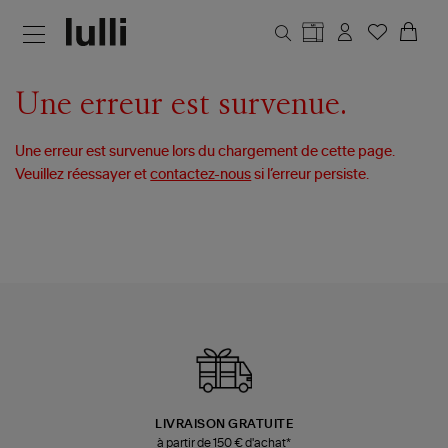
Aller au contenu principal
Une erreur est survenue.
Une erreur est survenue lors du chargement de cette page.
Veuillez réessayer et
contactez-nous
si l’erreur persiste.
LIVRAISON GRATUITE
à partir de 150 € d'achat*