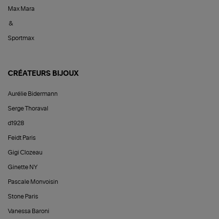
Max Mara
&
Sportmax
CRÉATEURS BIJOUX
Aurélie Bidermann
Serge Thoraval
d1928
Feidt Paris
Gigi Clozeau
Ginette NY
Pascale Monvoisin
Stone Paris
Vanessa Baroni