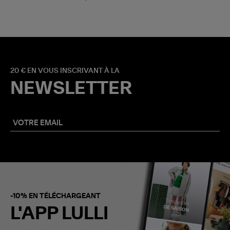
20 € EN VOUS INSCRIVANT À LA
NEWSLETTER
-10% EN TÉLÉCHARGEANT
L'APP LULLI