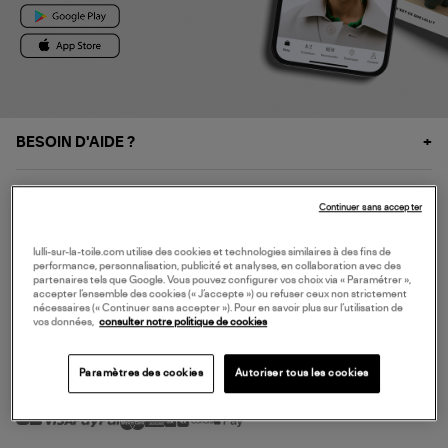
BESOIN D'AIDE ?
À PROPOS
Continuer sans accepter
NOS SERVICES
lulli-sur-la-toile.com utilise des cookies et technologies similaires à des fins de
performance, personnalisation, publicité et analyses, en collaboration avec des
partenaires tels que Google. Vous pouvez configurer vos choix via « Paramétrer »,
accepter l’ensemble des cookies (« J’accepte ») ou refuser ceux non strictement
SERVICE CLIENT
nécessaires (« Continuer sans accepter »). Pour en savoir plus sur l’utilisation de
vos données,
consulter notre politique de cookies
Paramètres des cookies
Autoriser tous les cookies
MODE DE PAIEMENT