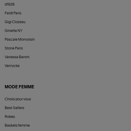
d1928
Feidt Paris
Gigi Clozeau
Ginette NY
Pascale Monvoisin
Stone Paris
Vanessa Baroni
Vanrycke
MODE FEMME
Choisi pour vous
Best-Sellers
Robes
Baskets femme