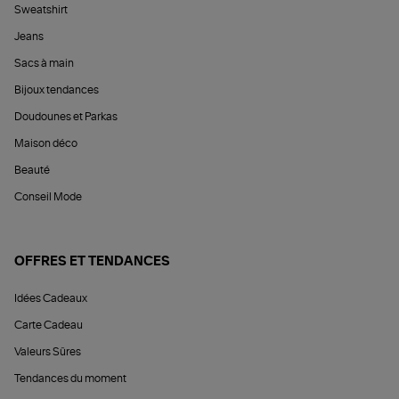
Sweatshirt
Jeans
Sacs à main
Bijoux tendances
Doudounes et Parkas
Maison déco
Beauté
Conseil Mode
OFFRES ET TENDANCES
Idées Cadeaux
Carte Cadeau
Valeurs Sûres
Tendances du moment