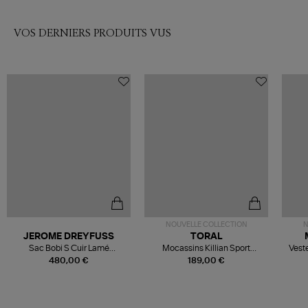
VOS DERNIERS PRODUITS VUS
NOUVELLE COLLECTION
N
JEROME DREYFUSS
TORAL
Sac Bobi S Cuir Lamé
Mocassins Killian Sport
Veste
Champagne
Mousse
480,00 €
189,00 €