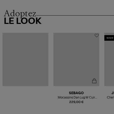
Adoptez
LE LOOK
MADE 
SEBAGO
J
Mocassins Dan Lug W Cuir
Chem
Black Regular
229,00 €