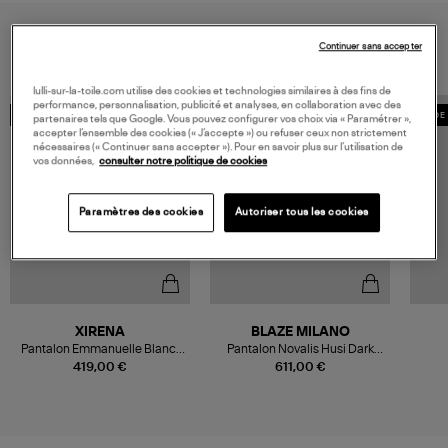
VOUS AIMEREZ AUSSI
Continuer sans accepter
lulli-sur-la-toile.com utilise des cookies et technologies similaires à des fins de
performance, personnalisation, publicité et analyses, en collaboration avec des
COLLABORATION
MADE IN EUROPE
MADE 
partenaires tels que Google. Vous pouvez configurer vos choix via « Paramétrer »,
accepter l’ensemble des cookies (« J’accepte ») ou refuser ceux non strictement
nécessaires (« Continuer sans accepter »). Pour en savoir plus sur l’utilisation de
vos données,
consulter notre politique de cookies
Paramètres des cookies
Autoriser tous les cookies
XIRENA
BLAZE MILANO
Pantalon Emmanuelle Blanc,
Pantalon Novalis Husi Dark
Collaboration Xirena x Léa
Navy
419,00 €
611,00 €
Meylan