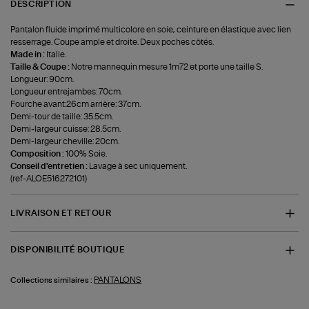
DESCRIPTION
Pantalon fluide imprimé multicolore en soie, ceinture en élastique avec lien
resserrage. Coupe ample et droite. Deux poches côtés.
Made in :
Italie.
Taille & Coupe :
Notre mannequin mesure 1m72 et porte une taille S.
Longueur: 90cm.
Longueur entrejambes: 70cm.
Fourche avant:26cm arrière: 37cm.
Demi-tour de taille: 35.5cm.
Demi-largeur cuisse: 28.5cm.
Demi-largeur cheville: 20cm.
Composition :
100% Soie.
Conseil d'entretien :
Lavage à sec uniquement.
(ref-ALOE516272101)
LIVRAISON ET RETOUR
DISPONIBILITÉ BOUTIQUE
PANTALONS
Collections similaires :