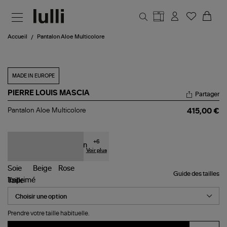
Aller au contenu principal
Accueil
Pantalon Aloe Multicolore
MADE IN EUROPE
PIERRE LOUIS MASCIA
Partager
Pantalon
Pantalon Aloe Multicolore
415,00 €
Aloe
Multicolore
+
6
Voir plus
Guide des tailles
Taille
Prendre votre taille habituelle.