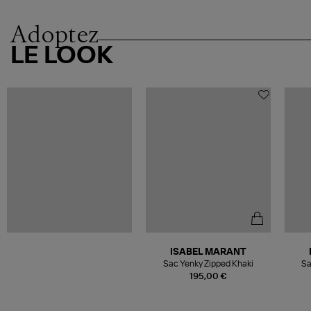
Adoptez
LE LOOK
ISABEL MARANT
Sac Yenky Zipped Khaki
Sa
195,00 €