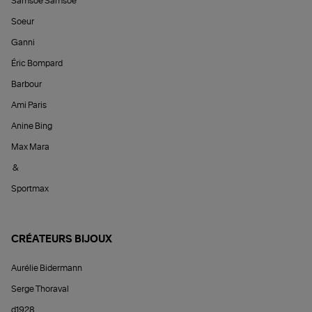
Samsoe Samsoe
Soeur
Ganni
Éric Bompard
Barbour
Ami Paris
Anine Bing
Max Mara
&
Sportmax
CRÉATEURS BIJOUX
Aurélie Bidermann
Serge Thoraval
d1928