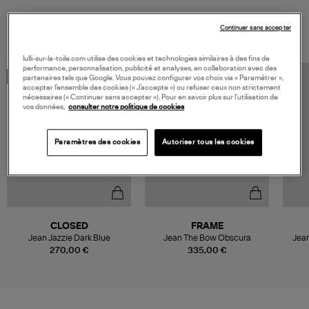
VOUS AIMEREZ AUSSI
Continuer sans accepter
lulli-sur-la-toile.com utilise des cookies et technologies similaires à des fins de
performance, personnalisation, publicité et analyses, en collaboration avec des
MADE IN EUROPE
partenaires tels que Google. Vous pouvez configurer vos choix via « Paramétrer »,
accepter l’ensemble des cookies (« J’accepte ») ou refuser ceux non strictement
nécessaires (« Continuer sans accepter »). Pour en savoir plus sur l’utilisation de
vos données,
consulter notre politique de cookies
Paramètres des cookies
Autoriser tous les cookies
CLOSED
FRAME
Jean Jazzie Dark Blue
Jean The Bow Obscura
Jean
270,00 €
335,00 €