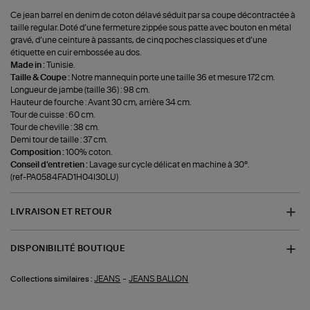
Ce jean barrel en denim de coton délavé séduit par sa coupe décontractée à
taille regular. Doté d’une fermeture zippée sous patte avec bouton en métal
gravé, d’une ceinture à passants, de cinq poches classiques et d’une
étiquette en cuir embossée au dos.
Made in :
Tunisie.
Taille & Coupe :
Notre mannequin porte une taille 36 et mesure 172 cm.
Longueur de jambe (taille 36) : 98 cm.
Hauteur de fourche : Avant 30 cm, arrière 34 cm.
Tour de cuisse : 60 cm.
Tour de cheville : 38 cm.
Demi tour de taille : 37 cm.
Composition :
100% coton.
Conseil d'entretien :
Lavage sur cycle délicat en machine à 30°.
(ref-PA0584FAD1H04I30LU)
LIVRAISON ET RETOUR
DISPONIBILITÉ BOUTIQUE
-
JEANS
JEANS BALLON
Collections similaires :