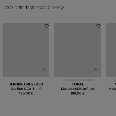
VOS DERNIERS PRODUITS VUS
NOUVELLE COLLECTION
N
JEROME DREYFUSS
TORAL
Sac Bobi S Cuir Lamé
Mocassins Killian Sport
Veste
Champagne
Mousse
480,00 €
189,00 €