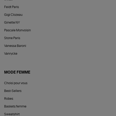
Feidt Paris
Gigi Clozeau
Ginette NY
Pascale Monvoisin
Stone Paris
Vanessa Baroni
Vanrycke
MODE FEMME
Choisi pour vous
Best-Sellers
Robes
Baskets femme
Sweatshirt