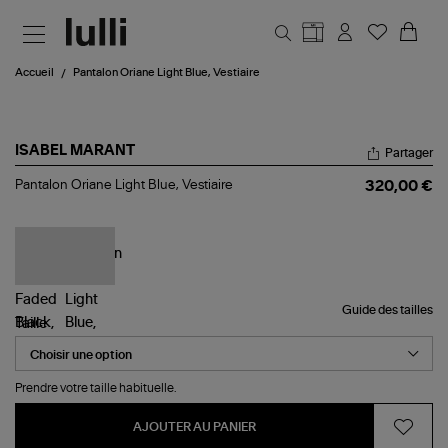
Aller au contenu principal
Accueil
Pantalon Oriane Light Blue, Vestiaire
ISABEL MARANT
Partager
Pantalon
Pantalon Oriane Light Blue, Vestiaire
320,00 €
Oriane
Light
Blue,
Vestiaire
Guide des tailles
Taille
Prendre votre taille habituelle.
AJOUTER AU PANIER