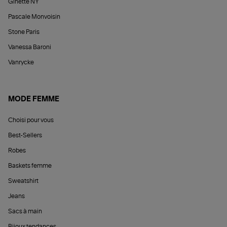
Ginette NY
Pascale Monvoisin
Stone Paris
Vanessa Baroni
Vanrycke
MODE FEMME
Choisi pour vous
Best-Sellers
Robes
Baskets femme
Sweatshirt
Jeans
Sacs à main
Bijoux tendances