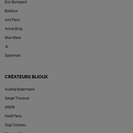
Éric Bompard
Barbour
Ami Paris
Anine Bing
Max Mara
&
Sportmax
CRÉATEURS BIJOUX
Aurélie Bidermann
Serge Thoraval
d1928
Feidt Paris
Gigi Clozeau