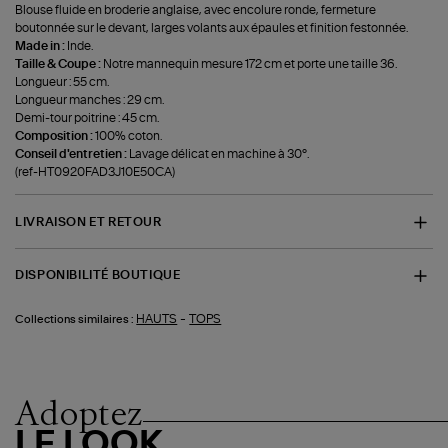
Blouse fluide en broderie anglaise, avec encolure ronde, fermeture
boutonnée sur le devant, larges volants aux épaules et finition festonnée.
Made in :
Inde.
Taille & Coupe :
Notre mannequin mesure 172 cm et porte une taille 36.
Longueur : 55 cm.
Longueur manches : 29 cm.
Demi-tour poitrine : 45 cm.
Composition :
100% coton.
Conseil d'entretien :
Lavage délicat en machine à 30°.
(ref-HT0920FAD3J10E50CA)
LIVRAISON ET RETOUR
DISPONIBILITÉ BOUTIQUE
-
HAUTS
TOPS
Collections similaires :
Adoptez
LE LOOK