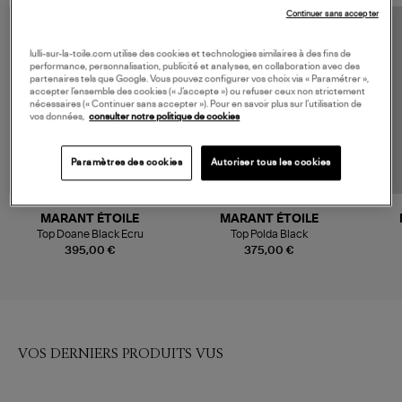
Continuer sans accepter
lulli-sur-la-toile.com utilise des cookies et technologies similaires à des fins de
performance, personnalisation, publicité et analyses, en collaboration avec des
partenaires tels que Google. Vous pouvez configurer vos choix via « Paramétrer »,
accepter l’ensemble des cookies (« J’accepte ») ou refuser ceux non strictement
nécessaires (« Continuer sans accepter »). Pour en savoir plus sur l’utilisation de
vos données,
consulter notre politique de cookies
Paramètres des cookies
Autoriser tous les cookies
NOUVELLE COLLECTION
MARANT ÉTOILE
MARANT ÉTOILE
Top Doane Black Ecru
Top Polda Black
395,00 €
375,00 €
VOS DERNIERS PRODUITS VUS