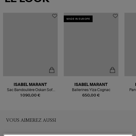
MADE IN EUROPE
ISABEL MARANT
ISABEL MARANT
Sac Bandoulière Oskan Soft
Ballerines Ylza Cognac
Pant
Zip Cognac
1 090,00 €
650,00 €
VOUS AIMEREZ AUSSI