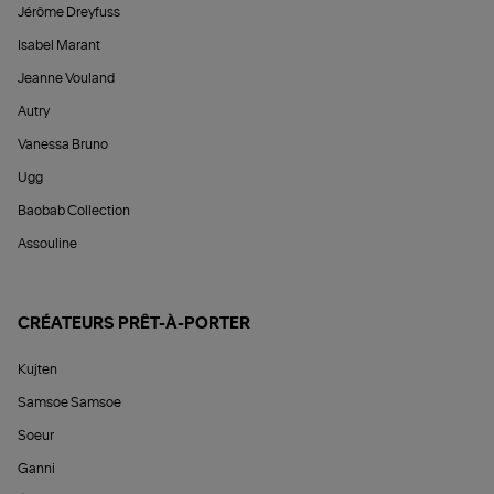
Jérôme Dreyfuss
Isabel Marant
Jeanne Vouland
Autry
Vanessa Bruno
Ugg
Baobab Collection
Assouline
CRÉATEURS PRÊT-À-PORTER
Kujten
Samsoe Samsoe
Soeur
Ganni