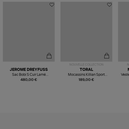
NOUVELLE COLLECTION
N
JEROME DREYFUSS
TORAL
Sac Bobi S Cuir Lamé
Mocassins Killian Sport
Veste
Champagne
Mousse
480,00 €
189,00 €