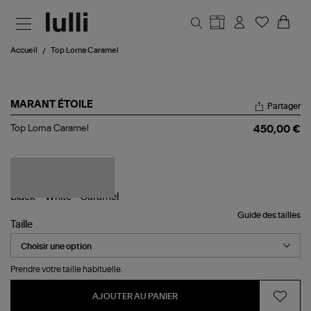
Aller au contenu principal
Accueil
Top Lorna Caramel
MARANT ÉTOILE
Partager
Top
Top Lorna Caramel
450,00 €
Lorna
Caramel
Guide des tailles
Taille
Prendre votre taille habituelle.
AJOUTER AU PANIER