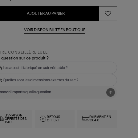
AJOUTER AU PANIER
VOIR DISPONIBILITÉ EN BOUTIQUE
RE CONSEILLÈRE LULLI
 question sur ce produit ?
Le sac est-il fabriqué en cuir véritable ?
Quelles sont les dimensions exactes du sac ?
LIVRAISON
RETOUR
PAIEMENT EN
OFFERTE DÈS
OFFERT
3X,4X
150 €