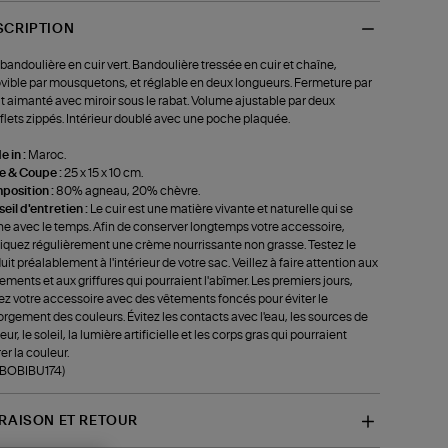
SCRIPTION
bandoulière en cuir vert. Bandoulière tressée en cuir et chaîne,
ible par mousquetons, et réglable en deux longueurs. Fermeture par
t aimanté avec miroir sous le rabat. Volume ajustable par deux
flets zippés. Intérieur doublé avec une poche plaquée.
 in :
Maroc.
le & Coupe :
25 x 15 x 10 cm.
position :
80% agneau, 20% chèvre.
eil d'entretien :
Le cuir est une matière vivante et naturelle qui se
ne avec le temps. Afin de conserver longtemps votre accessoire,
iquez régulièrement une crème nourrissante non grasse. Testez le
uit préalablement à l'intérieur de votre sac. Veillez à faire attention aux
tements et aux griffures qui pourraient l'abîmer. Les premiers jours,
ez votre accessoire avec des vêtements foncés pour éviter le
rgement des couleurs. Évitez les contacts avec l'eau, les sources de
ur, le soleil, la lumière artificielle et les corps gras qui pourraient
rer la couleur.
-BOBIBU174)
VRAISON ET RETOUR