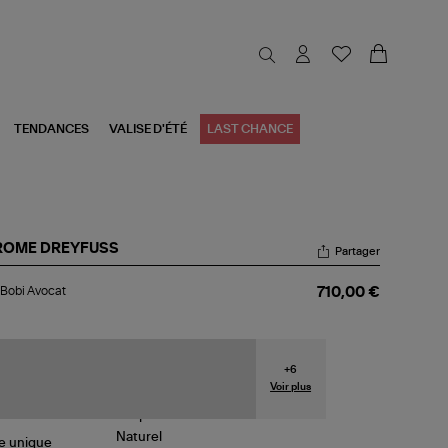
TENDANCES
VALISE D'ÉTÉ
LAST CHANCE
ROME DREYFUSS
Partager
c
Bobi Avocat
710,00 €
i
ocat
+
6
Voir plus
le
unique