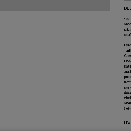
DE
Sac 
amov
raba
souf
Made
Tail
Com
Cons
pati
appl
prod
frot
port
dégo
chale
alté
(ref
LI