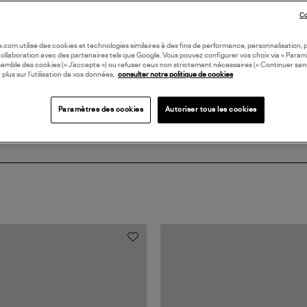
Co
DI
oile.com utilise des cookies et technologies similaires à des fins de performance, personnalisation, p
Coll
collaboration avec des partenaires tels que Google. Vous pouvez configurer vos choix via « Param
semble des cookies (« J’accepte ») ou refuser ceux non strictement nécessaires (« Continuer san
 plus sur l’utilisation de vos données,
consulter notre politique de cookies
Paramètres des cookies
Autoriser tous les cookies