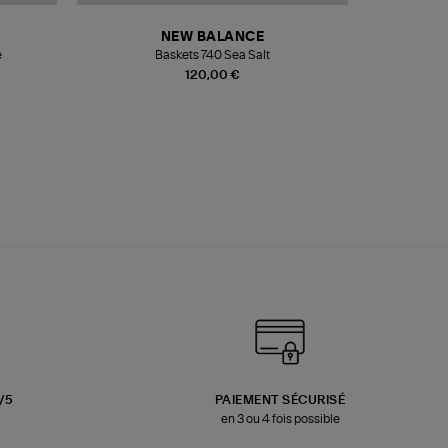
NEW BALANCE
e
Baskets 740 Sea Salt
Veste
120,00 €
3/5
PAIEMENT SÉCURISÉ
en 3 ou 4 fois possible