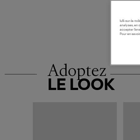
lulli-sur-la-t
analyses, en 
accepter l’en
Pour en savoir
Adoptez
LE LOOK