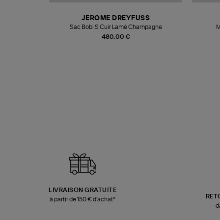
N
JEROME DREYFUSS
te
Sac Bobi S Cuir Lamé Champagne
M
480,00 €
LIVRAISON GRATUITE
RET
à partir de 150 € d'achat*
d