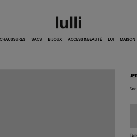
CHAUSSURES
SACS
BIJOUX
ACCESS & BEAUTÉ
LUI
MAISON
JE
Sa
Sac 
Bob
Av
Tail