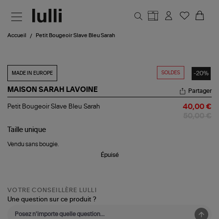
Aller au contenu principal
Accueil
Petit Bougeoir Slave Bleu Sarah
SOLDES
-20%
MADE IN EUROPE
MAISON SARAH LAVOINE
Partager
Petit
Petit Bougeoir Slave Bleu Sarah
40,00 €
Bougeoir
50,00 €
Slave
Bleu
Taille
unique
Sarah
Vendu sans bougie.
Épuisé
VOTRE CONSEILLÈRE LULLI
Une question sur ce produit ?