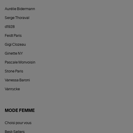
Aurélie Bidermann
Serge Thoraval
d1928
Feidt Paris
Gigi Clozeau
Ginette NY
Pascale Monvoisin
Stone Paris
Vanessa Baroni
Vanrycke
MODE FEMME
Choisi pour vous
Best-Sellers