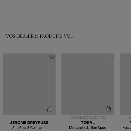
VOS DERNIERS PRODUITS VUS
NOUVELLE COLLECTION
N
JEROME DREYFUSS
TORAL
Sac Bobi S Cuir Lamé
Mocassins Killian Sport
Veste