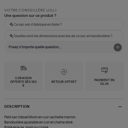
VOTRE CONSEILLÈRE LULLI
Une question sur ce produit ?
Ce sac est-il fabriqué en Italie ?
Quelles sont les dimensions exactes de ce sac en bandoulière ?
LIVRAISON
PAIEMENT EN
OFFERTE DÈS 150
RETOUR OFFERT
3X,4X
€
DESCRIPTION
Petit sac tréssé Moon en cuir vachette marron.
Bandoulière ajustable en cuir et chaîne doré.
Porté épaule, main ou croisé.