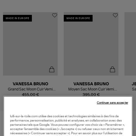
MADE IN EUROPE
MADE IN EUROPE
VANESSA BRUNO
VANESSA BRUNO
J
Grand Sac Moon Cuir Verni
Moyen Sac Moon Cuir Verni
Sa
Havane
Chocolat
455,00 €
395,00 €
Continuer sans accepter
lulli-sur-la-toile.com utilise des cookies et technologies similaires à des fins de
performance, personnalisation, publicité et analyses, en collaboration avec des
partenaires tels que Google. Vous pouvez configurer vos choix via « Paramétrer »,
VOS DERNIERS PRODUITS VUS
accepter l’ensemble des cookies (« J’accepte ») ou refuser ceux non strictement
nécessaires (« Continuer sans accepter »). Pour en savoir plus sur l’utilisation de