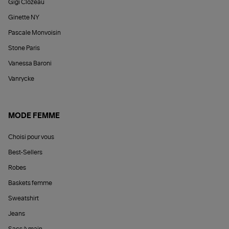
Gigi Clozeau
Ginette NY
Pascale Monvoisin
Stone Paris
Vanessa Baroni
Vanrycke
MODE FEMME
Choisi pour vous
Best-Sellers
Robes
Baskets femme
Sweatshirt
Jeans
Sacs à main