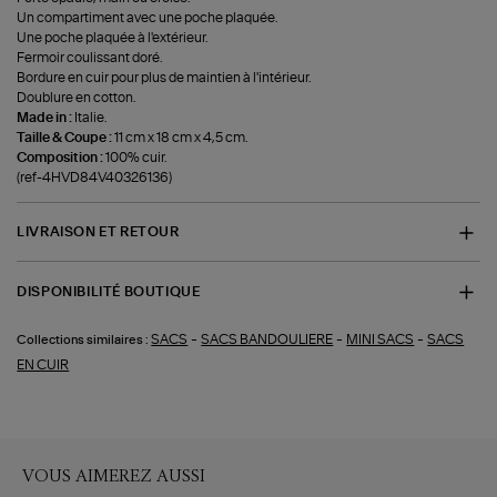
Un compartiment avec une poche plaquée.
Une poche plaquée à l'extérieur.
Fermoir coulissant doré.
Bordure en cuir pour plus de maintien à l'intérieur.
Doublure en cotton.
Made in :
Italie.
Taille & Coupe :
11 cm x 18 cm x 4,5 cm.
Composition :
100% cuir.
(ref-4HVD84V40326136)
LIVRAISON ET RETOUR
DISPONIBILITÉ BOUTIQUE
-
-
-
SACS
SACS BANDOULIERE
MINI SACS
SACS
Collections similaires :
EN CUIR
VOUS AIMEREZ AUSSI