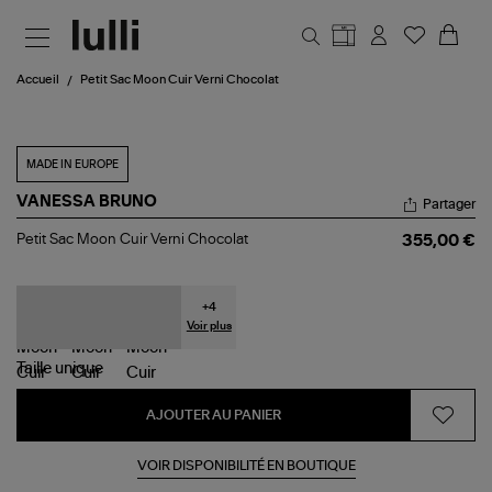
Aller au contenu principal
Accueil
Petit Sac Moon Cuir Verni Chocolat
MADE IN EUROPE
VANESSA BRUNO
Partager
Petit
Petit Sac Moon Cuir Verni Chocolat
355,00 €
Sac
Moon
Cuir
Verni
+
4
Chocolat
Voir plus
Taille
unique
AJOUTER AU PANIER
VOIR DISPONIBILITÉ EN BOUTIQUE