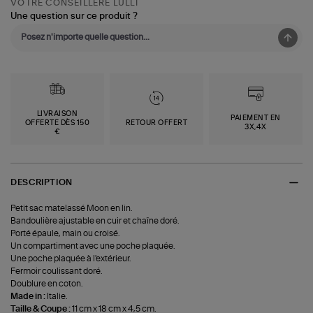
VOTRE CONSEILLÈRE LULLI
Une question sur ce produit ?
LIVRAISON
PAIEMENT EN
OFFERTE DÈS 150
RETOUR OFFERT
3X,4X
€
DESCRIPTION
Petit sac matelassé Moon en lin.
Bandoulière ajustable en cuir et chaîne doré.
Porté épaule, main ou croisé.
Un compartiment avec une poche plaquée.
Une poche plaquée à l'extérieur.
Fermoir coulissant doré.
Doublure en coton.
Made in :
Italie.
Taille & Coupe :
11 cm x 18 cm x 4,5 cm.