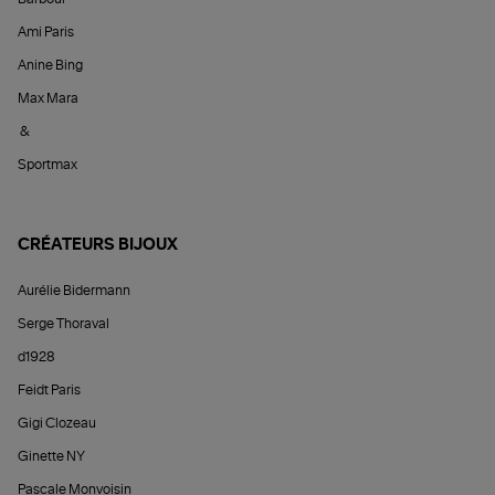
Ami Paris
Anine Bing
Max Mara
&
Sportmax
CRÉATEURS BIJOUX
Aurélie Bidermann
Serge Thoraval
d1928
Feidt Paris
Gigi Clozeau
Ginette NY
Pascale Monvoisin