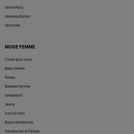
Stone Paris
Vanessa Baroni
Vanrycke
MODE FEMME
Choisi pour vous
Best-Sellers
Robes
Baskets femme
Sweatshirt
Jeans
Sacs à main
Bijoux tendances
Doudounes et Parkas