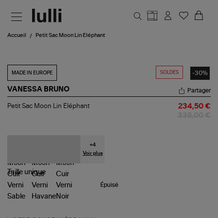
Aller au contenu principal
Accueil
Petit Sac Moon Lin Eléphant
SOLDES
-30%
MADE IN EUROPE
VANESSA BRUNO
Partager
Petit
Petit Sac Moon Lin Eléphant
234,50 €
Sac
335,00 €
Moon
Lin
Eléphant
+
4
Voir plus
Taille
unique
Épuisé