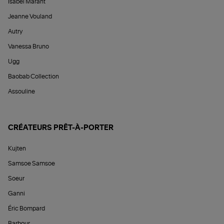
Isabel Marant
Jeanne Vouland
Autry
Vanessa Bruno
Ugg
Baobab Collection
Assouline
CRÉATEURS PRÊT-À-PORTER
Kujten
Samsoe Samsoe
Soeur
Ganni
Éric Bompard
Barbour