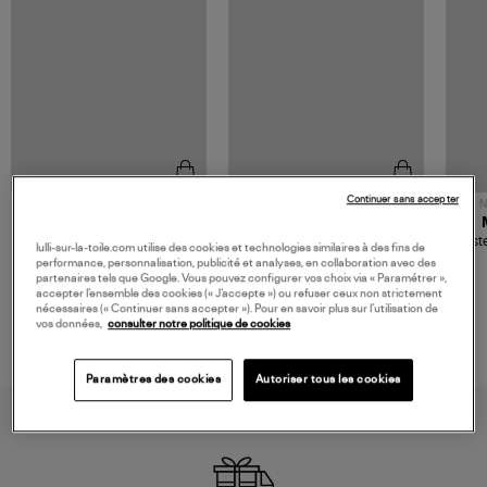
Continuer sans accepter
NOUVELLE COLLECTION
N
JEROME DREYFUSS
TORAL
Sac Bobi S Cuir Lamé
Mocassins Killian Sport
Veste
lulli-sur-la-toile.com utilise des cookies et technologies similaires à des fins de
Champagne
Mousse
480,00 €
189,00 €
performance, personnalisation, publicité et analyses, en collaboration avec des
partenaires tels que Google. Vous pouvez configurer vos choix via « Paramétrer »,
accepter l’ensemble des cookies (« J’accepte ») ou refuser ceux non strictement
nécessaires (« Continuer sans accepter »). Pour en savoir plus sur l’utilisation de
vos données,
consulter notre politique de cookies
Paramètres des cookies
Autoriser tous les cookies